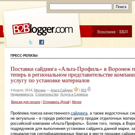
ЦЕНЫ
ПОМОЩЬ
Регистрация
|
ВХОД
луги написания
ПРЕСС-РЕЛИЗЫ
Поставки сайдинга «Альта-Профиль» в Воронеж
теперь в региональном представительстве компани
услугу по установке материалов
4 August, 2014,
Москва
—
Альта Сайдинг
|
851
Недвижимость
Строительство
Услуги и Сервисы
Версия для печати
|
Отправить @mail
|
Метки
Проблема поиска качественного
сайдинга
, а также водосточных с
не актуальна – в городе работает центр продаж отделочных матер
российской компании «Альта-Профиль». Более того, теперь в Воро
подрядчиков для выполнения установки сайдинга данной марки, за
специалистов сертифицированных бригад в месте продажи сайдин