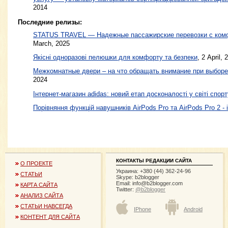
2014
Последние релизы:
STATUS TRAVEL — Надежные пассажирские перевозки с ком
March, 2025
Якісні одноразові пелюшки для комфорту та безпеки
, 2 April, 
Межкомнатные двери – на что обращать внимание при выборе
2024
Інтернет-магазин adidas: новий етап досконалості у світі спорт
Порівняння функцій навушників AirPods Pro та AirPods Pro 2 - 
КОНТАКТЫ РЕДАКЦИИ САЙТА
О ПРОЕКТЕ
Украина: +380 (44) 362-24-96
СТАТЬИ
Skype: b2blogger
Email:
info@b2blogger.com
КАРТА САЙТА
Twitter:
@b2blogger
АНАЛИЗ САЙТА
СТАТЬИ НАВСЕГДА
IPhone
Android
КОНТЕНТ ДЛЯ САЙТА