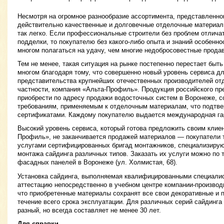
Несмотря на огромное разнообразие ассортимента, представленног
действительно качественные и долговечные отделочные материал
так легко. Если профессиональные строители без проблем отлича
подделки, то покупателю без какого-либо опыта и знаний особенн
многом полагаться на удачу, чем многие недобросовестные прода
Тем не менее, такая ситуация на рынке постепенно перестает быть
многом благодаря тому, что совершенно новый уровень сервиса д
представительства крупнейших отечественных производителей от
частности, компания «Альта-Профиль». Продукция российского пр
приобрести по адресу продажи водосточных систем в Воронеже, 
требованиям, применяемым к отделочным материалам, что подтв
сертификатами. Каждому покупателю выдается международная га
Высокий уровень сервиса, который готова предложить своим клие
Профиль», не заканчивается продажей материалов — покупатели 
услугами сертифицированных бригад монтажников, специализиру
монтажа сайдинга различных типов. Заказать их услуги можно по
фасадных панелей в Воронеже (ул. Холмистая, 68).
Установка сайдинга, выполняемая квалифицированными специали
аттестацию непосредственно в учебном центре компании-производи
что приобретенные материалы сохранят все свои декоративные и 
течение всего срока эксплуатации. Для различных серий сайдинга
разный, но всегда составляет не менее 30 лет.
Для справки