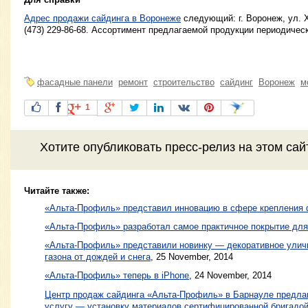
Адрес продажи сайдинга в Воронеже
следующий: г. Воронеж, ул. 
(473) 229-86-68. Ассортимент предлагаемой продукции периодичес
фасадные панели
ремонт
строительство
сайдинг
Воронеж
м
1
Хотите
опубликовать пресс-релиз
на этом са
Читайте также:
«Альта-Профиль» представил инновацию в сфере крепления
«Альта-Профиль» разработал самое практичное покрытие для
«Альта-Профиль» представили новинку — декоративное улич
газона от дождей и снега
,
25 November, 2014
«Альта-Профиль» теперь в iPhone
,
24 November, 2014
Центр продаж сайдинга «Альта-Профиль» в Барнауле предла
услугу — установку материалов сертифицированной бригадо