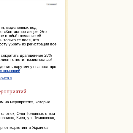
оля, выделенных под
о «Контактное лицо». Это
не отобьёт желание её
ь только те поля, что
осту убрать из регистрации все
т сократить драгоценные 25%
Клиент ответит взаимностью!
делить пару минут на пост про
х компаний
.
риев »
мероприятий
м на мероприятия, которые
 Голотюк, Олег Головных о том
панию», Киев, ул. Тимошенко,
рнет-маркетинг в Украине»