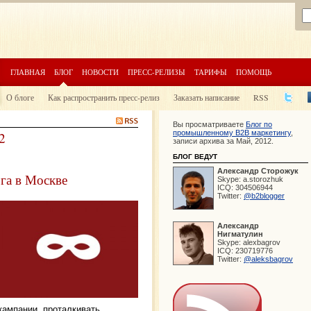
ГЛАВНАЯ
БЛОГ
НОВОСТИ
ПРЕСС-РЕЛИЗЫ
ТАРИФЫ
ПОМОЩЬ
О блоге
Как распространить пресс-релиз
Заказать написание
RSS
Вы просматриваете
Блог по
промышленному B2B маркетингу
,
2
записи архива за Май, 2012.
БЛОГ ВЕДУТ
Александр
Сторожук
га в Москве
Skype:
a.storozhuk
ICQ:
304506944
Twitter:
@b2blogger
Александр
Нигматулин
Skype:
alexbagrov
ICQ:
230719776
Twitter:
@aleksbagrov
кампании, проталкивать