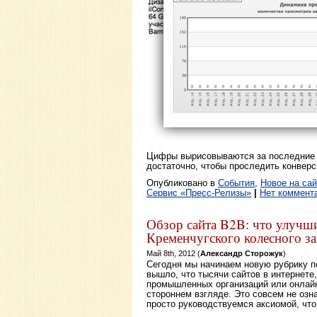
Цифры вырисовываются за последние 3
достаточно, чтобы проследить конверс
Опубликовано в
События
,
Новое на сай
Сервис «Пресс-Релизы»
|
Нет коммент
Обзор сайта B2B: что улучши
Кременчугского колесного за
Май 8th, 2012 (
Александр Сторожук
)
Сегодня мы начинаем новую рубрику по
вышло, что тысячи сайтов в интернете,
промышленных организаций или онлай
стороннем взгляде. Это совсем не озн
просто руководствуемся аксиомой, что