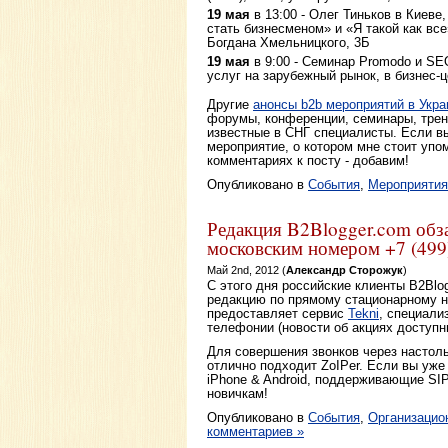
19 мая
в 13:00 - Олег Тиньков в Киеве,
стать бизнесменом» и «Я такой как все
Богдана Хмельницкого, 3Б
19 мая
в 9:00 - Семинар Promodo и S
услуг на зарубежный рынок, в бизнес-
Другие
анонсы b2b мероприятий в Укра
форумы, конференции, семинары, трен
известные в СНГ специалисты. Если в
мероприятие, о котором мне стоит упо
комментариях к посту - добавим!
Опубликовано в
События
,
Мероприятия
Редакция B2Blogger.com обз
московским номером +7 (499
Май 2nd, 2012 (
Александр Сторожук
)
С этого дня российские клиенты B2Blo
редакцию по прямому стационарному 
предоставляет сервис
Tekni
, специали
телефонии (новости об акциях доступ
Для совершения звонков через настол
отлично подходит ZoIPer. Если вы уж
iPhone & Android, поддерживающие SI
новичкам!
Опубликовано в
События
,
Организацио
комментариев »