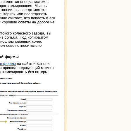
не является специалистом в
 программирования. Мысль
станции: вы всегда можете
ентариях или последовать
нне считает, что попасть в его
 хорошие советы на дороге не
гского колесного завода, вы
ls.com.ua. Под копирайтом
одноштампованных колёс
пел совет относительно
ной формы
ые формы
на сайте и как они
ас пришел подходящий момент
оптимизировать без потерь: