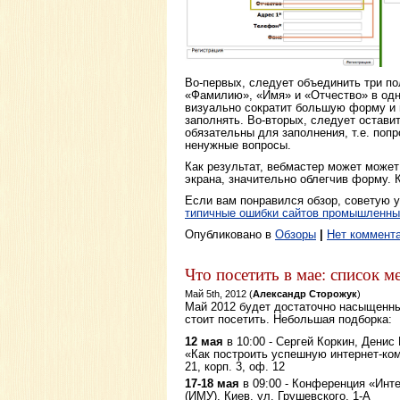
Во-первых, следует объединить три п
«Фамилию», «Имя» и «Отчество» в одн
визуально сократит большую форму и 
заполнять. Во-вторых, следует оставит
обязательны для заполнения, т.е. попр
ненужные вопросы.
Как результат, вебмастер может може
экрана, значительно облегчив форму. 
Если вам понравился обзор, советую у
типичные ошибки сайтов промышленны
Опубликовано в
Обзоры
|
Нет коммента
Что посетить в мае: список 
Май 5th, 2012 (
Александр Сторожук
)
Май 2012 будет достаточно насыщенны
стоит посетить. Небольшая подборка:
12 мая
в 10:00 - Сергей Коркин, Денис
«Как построить успешную интернет-ком
21, корп. 3, оф. 12
17-18 мая
в 09:00 - Конференция «Инте
(ИМУ), Киев, ул. Грушевского, 1-А