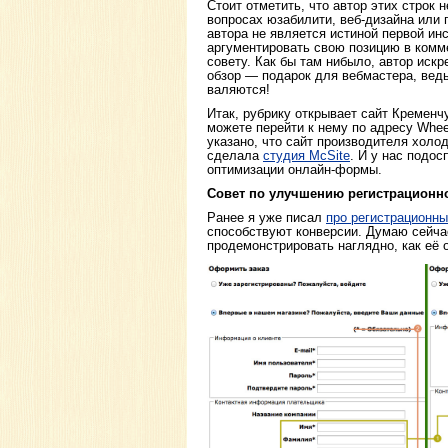
Стоит отметить, что автор этих строк 
вопросах юзабилити, веб-дизайна или
автора не является истиной первой ин
аргументировать свою позицию в комм
совету. Как бы там нибыло, автор искре
обзор — подарок для вебмастера, ведь
валяются!
Итак, рубрику открывает сайт Кременчу
можете перейти к нему по адресу Whee
указано, что сайт производителя хол
сделала
студия McSite
. И у нас подос
оптимизации онлайн-формы.
Совет по улучшению регистрацион
Ранее я уже писал
про регистрационн
способствуют конверсии. Думаю сейч
продемонстрировать наглядно, как её 