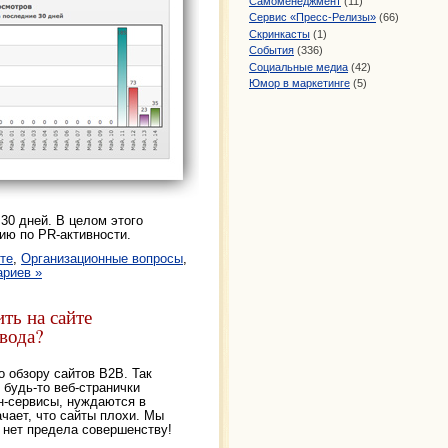
Самоменеджмент
(11)
Сервис «Пресс-Релизы»
(66)
Скринкасты
(1)
События
(336)
Социальные медиа
(42)
Юмор в маркетинге
(5)
0 дней. В целом этого
ию по PR-активности.
те
,
Организационные вопросы
,
ариев »
ть на сайте
вода?
 обзору сайтов B2B. Так
 будь-то веб-странички
н-сервисы, нуждаются в
ачает, что сайты плохи. Мы
 нет предела совершенству!