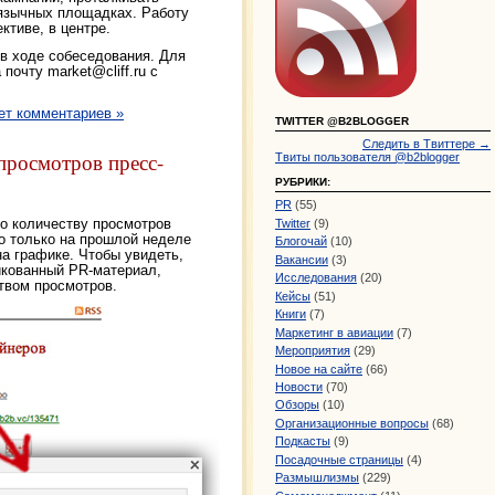
язычных площадках. Работу
тиве, в центре.
в ходе собеседования. Для
а почту
market@cliff.ru
с
ет комментариев »
TWITTER @B2BLOGGER
Следить в Твиттере →
просмотров пресс-
Твиты пользователя @b2blogger
РУБРИКИ:
PR
(55)
о количеству просмотров
Twitter
(9)
о только на прошлой неделе
Блогочай
(10)
на графике. Чтобы увидеть,
Вакансии
(3)
икованный PR-материал,
Исследования
(20)
твом просмотров.
Кейсы
(51)
Книги
(7)
Маркетинг в авиации
(7)
Мероприятия
(29)
Новое на сайте
(66)
Новости
(70)
Обзоры
(10)
Организационные вопросы
(68)
Подкасты
(9)
Посадочные страницы
(4)
Размышлизмы
(229)