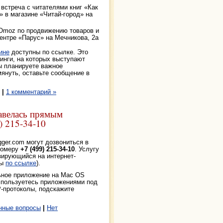
 встреча с читателями книг «Как
» в магазине «Читай-город» на
EOmoz по продвижению товаров и
центре «Парус» на Мечникова, 2а
ине
доступны по ссылке. Это
инги, на которых выступают
ы планируете важное
мянуть, оставьте сообщение в
|
1 комментарий »
авелась прямым
) 215-34-10
gger.com могут дозвониться в
номеру
+7 (499) 215-34-10
. Услугу
зирующийся на интернет-
ны
по ссылке
).
ьное приложение на Mac OS
е пользуетесь приложениями под
P-протоколы, подскажите
нные вопросы
|
Нет