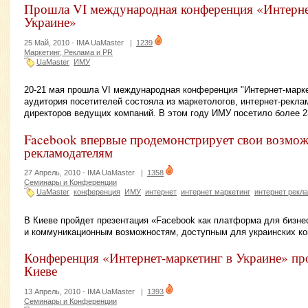
Прошла VI международная конференция «Интерне
Украине»
25 Май, 2010 -
IMA UaMaster
|
1239
Маркетинг, Реклама и PR
UaMaster
ИМУ
20-21 мая прошла VI международная конференция "Интернет-маркет
аудитория посетителей состояла из маркетологов, интернет-рекла
директоров ведущих компаний. В этом году ИМУ посетило более 2
Facebook впервые продемонстрирует свои возмо
рекламодателям
27 Апрель, 2010 -
IMA UaMaster
|
1358
Семинары и Конференции
UaMaster
конференция
ИМУ
интернет
интернет маркетинг
интернет рекл
В Киеве пройдет презентация «Facebook как платформа для бизн
и коммуникационным возможностям, доступным для украинских ко
Конференция «Интернет-маркетинг в Украине» про
Киеве
13 Апрель, 2010 -
IMA UaMaster
|
1393
Семинары и Конференции