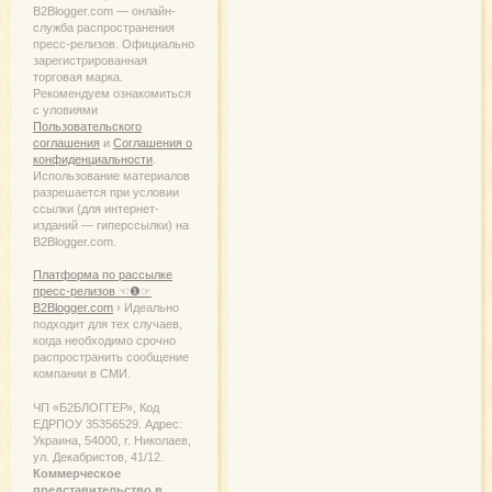
B2Blogger.com — онлайн-
служба распространения
пресс-релизов. Официально
зарегистрированная
торговая марка.
Рекомендуем ознакомиться
с уловиями
Пользовательского
соглашения
и
Соглашения о
конфиденциальности
.
Использование материалов
разрешается при условии
ссылки (для интернет-
изданий — гиперссылки) на
B2Blogger.com.
Платформа по рассылке
пресс-релизов ☜❶☞
B2Blogger.com
› Идеально
подходит для тех случаев,
когда необходимо срочно
распространить сообщение
компании в СМИ.
ЧП «Б2БЛОГГЕР», Код
ЕДРПОУ 35356529. Адрес:
Украина, 54000, г. Николаев,
ул. Декабристов, 41/12.
Коммерческое
представительство в