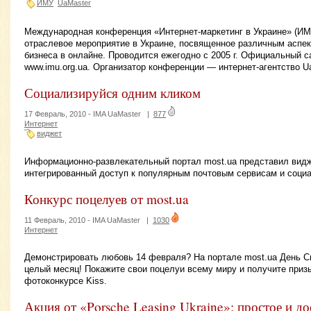
ИМУ
UaMaster
Международная конференция «Интернет-маркетинг в Украине» (ИМ
отраслевое мероприятие в Украине, посвященное различным аспек
бизнеса в онлайне. Проводится ежегодно с 2005 г. Официальный с
www.imu.org.ua. Организатор конференции — интернет-агентство U
Социализируйся одним кликом
17 Февраль, 2010 -
IMA UaMaster
|
877
Интернет
виджет
Информационно-развлекательный портал most.ua представил видж
интегрированный доступ к популярным почтовым сервисам и соци
Конкурс поцелуев от most.ua
11 Февраль, 2010 -
IMA UaMaster
|
1030
Интернет
Демонстрировать любовь 14 февраля? На портале most.ua День С
целый месяц! Покажите свои поцелуи всему миру и получите призы
фотоконкурсе Kiss.
Акция от «Porsche Leasing Ukraine»: простое и д