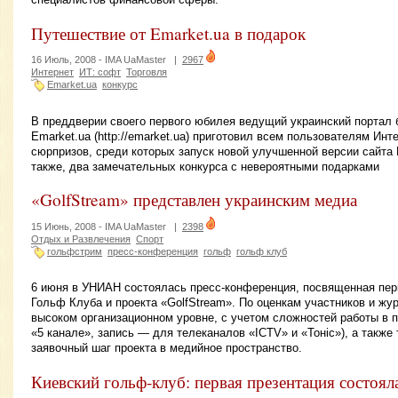
Путешествие от Emarket.ua в подарок
16 Июль, 2008 -
IMA UaMaster
|
2967
Интернет
ИТ: софт
Торговля
Emarket.ua
конкурс
В преддверии своего первого юбилея ведущий украинский портал
Emarket.ua (http://emarket.ua) приготовил всем пользователям Ин
сюрпризов, среди которых запуск новой улучшенной версии сайта E
также, два замечательных конкурса с невероятными подарками
«GolfStream» представлен украинским медиа
15 Июнь, 2008 -
IMA UaMaster
|
2398
Отдых и Развлечения
Спорт
гольфстрим
пресс-конференция
гольф
гольф клуб
6 июня в УНИАН состоялась пресс-конференция, посвященная пер
Гольф Клуба и проекта «GolfStream». По оценкам участников и жу
высоком организационном уровне, с учетом сложностей работы в 
«5 канале», запись — для телеканалов «ICTV» и «Тоніс»), а также 
заявочный шаг проекта в медийное пространство.
Киевский гольф-клуб: первая презентация состоял