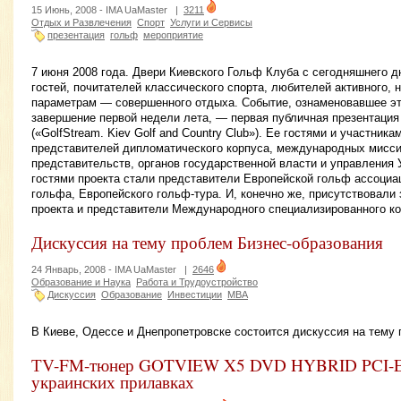
15 Июнь, 2008 -
IMA UaMaster
|
3211
Отдых и Развлечения
Спорт
Услуги и Сервисы
презентация
гольф
мероприятие
7 июня 2008 года. Двери Киевского Гольф Клуба с сегодняшнего д
гостей, почитателей классического спорта, любителей активного, 
параметрам — совершенного отдыха. Событие, ознаменовавшее эт
завершение первой недели лета, — первая публичная презентация
(«GolfStream. Kiev Golf and Country Club»). Ее гостями и участник
представителей дипломатического корпуса, международных миссий
представительств, органов государственной власти и управления
гостями проекта стали представители Европейской гольф ассоци
гольфа, Европейского гольф-тура. И, конечно же, присутствовали
проекта и представители Международного специализированного ко
Дискуссия на тему проблем Бизнес-образования
24 Январь, 2008 -
IMA UaMaster
|
2646
Образование и Наука
Работа и Трудоустройство
Дискуссия
Образование
Инвестиции
МВА
В Киеве, Одессе и Днепропетровске состоится дискуссия на тему
ТV-FM-тюнер GOTVIEW X5 DVD HYBRID PCI-E 
украинских прилавках