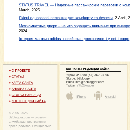
STATUS TRAVEL — Надежные пассажирские перевозки с ком
March, 2025
Якісні одноразові пелюшки для комфорту та безпеки
, 2 April, 
Межкомнатные двери – на что обращать внимание при выборе
2024
Інтернет-магазин adidas: новий етап досконалості у світі спорт
КОНТАКТЫ РЕДАКЦИИ САЙТА
О ПРОЕКТЕ
Украина: +380 (44) 362-24-96
СТАТЬИ
Skype: b2blogger
Email:
info@b2blogger.com
КАРТА САЙТА
Twitter:
@b2blogger
АНАЛИЗ САЙТА
СТАТЬИ НАВСЕГДА
IPhone
Android
КОНТЕНТ ДЛЯ САЙТА
© 2005−2025,
B2Blogger.com — онлайн-
служба распространения
пресс-релизов. Официально