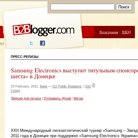
ЦЕНЫ
ПОМОЩЬ
Регистрация
|
ВХОД
луги написания
ПРЕСС-РЕЛИЗЫ
Samsung Electronics выступит титульным спонсо
шеста» в Донецке
23 February, 2011,
Киев
—
O2 Public Relations
|
591
Спорт
Версия для печати
|
Отправить @mail
|
Метки
XXII Международный легкоатлетический турнир «Samsung – Звезд
2011 года в Донецке при поддержке «Samsung Electronics Украина»