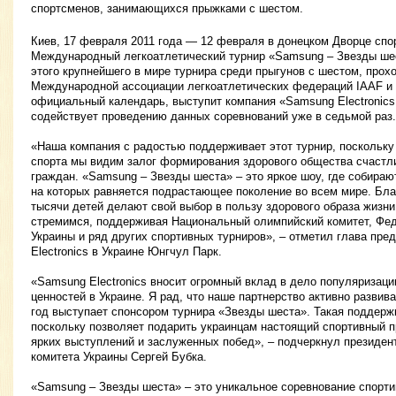
спортсменов, занимающихся прыжками с шестом.
Киев, 17 февраля 2011 года — 12 февраля в донецком Дворце спо
Международный легкоатлетический турнир «Samsung – Звезды ше
этого крупнейшего в мире турнира среди прыгунов с шестом, прох
Международной ассоциации легкоатлетических федераций IAAF и с
официальный календарь, выступит компания «Samsung Electronics 
содействует проведению данных соревнований уже в седьмой раз.
«Наша компания с радостью поддерживает этот турнир, поскольку
спорта мы видим залог формирования здорового общества счастл
граждан. «Samsung – Звезды шеста» – это яркое шоу, где собир
на которых равняется подрастающее поколение во всем мире. Бл
тысячи детей делают свой выбор в пользу здорового образа жизни
стремимся, поддерживая Национальный олимпийский комитет, Фед
Украины и ряд других спортивных турниров», – отметил глава пр
Electronics в Украине Юнгчул Парк.
«Samsung Electronics вносит огромный вклад в дело популяризаци
ценностей в Украине. Я рад, что наше партнерство активно развив
год выступает спонсором турнира «Звезды шеста». Такая поддерж
поскольку позволяет подарить украинцам настоящий спортивный п
ярких выступлений и заслуженных побед», – подчеркнул президен
комитета Украины Сергей Бубка.
«Samsung – Звезды шеста» – это уникальное соревнование спорти