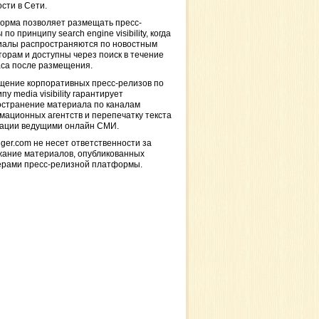
сти в Сети.
орма позволяет размещать пресс-
 по принципу search engine visibility, когда
иалы распространяются по новостным
торам и доступны через поиск в течение
са после размещения.
щение корпоративных пресс-релизов по
пу media visibility гарантирует
остранение материала по каналам
ационных агентств и перепечатку текста
кации ведущими онлайн СМИ.
ger.com не несет ответственности за
жание материалов, опубликованных
ерами пресс-релизной платформы.