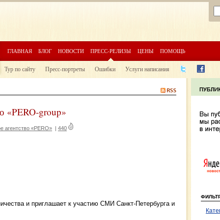
ГЛАВНАЯ
БЛОГ
НОВОСТИ
ПРЕСС-РЕЛИЗЫ
ЦЕНЫ
ПОМОЩЬ
Тур по сайту
Пресс-портреты
Ошибки
Услуги написания
во «PERO-group»
е агентство «PERO»
|
440
ФИЛЬТ
ничества и приглашает к участию СМИ Санкт-Петербурга и
Кате