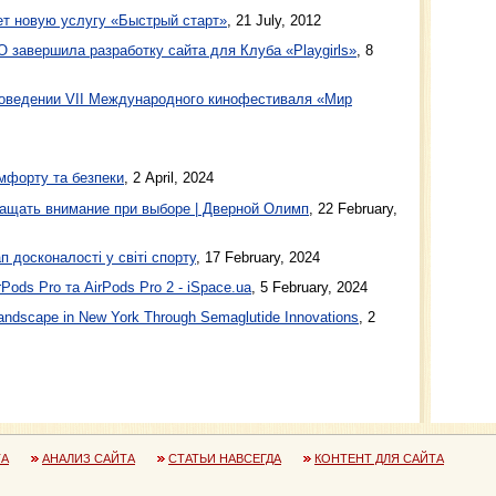
ет новую услугу «Быстрый старт»
,
21 July, 2012
 завершила разработку сайта для Клуба «Playgirls»
,
8
роведении VII Международного кинофестиваля «Мир
мфорту та безпеки
, 2 April, 2024
ащать внимание при выборе | Дверной Олимп
, 22 February,
п досконалості у світі спорту
, 17 February, 2024
Pods Pro та AirPods Pro 2 - iSpace.ua
, 5 February, 2024
ndscape in New York Through Semaglutide Innovations
, 2
ТА
АНАЛИЗ САЙТА
СТАТЬИ НАВСЕГДА
КОНТЕНТ ДЛЯ САЙТА