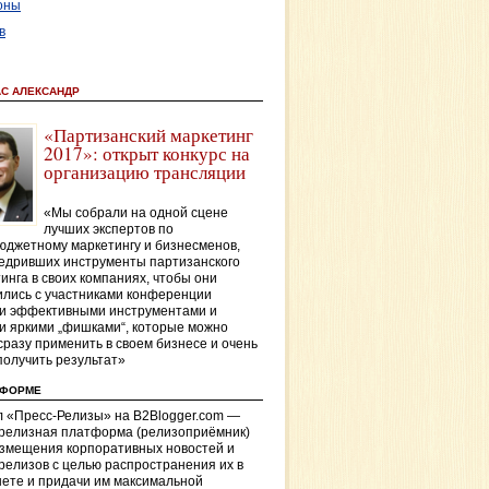
оны
в
АС АЛЕКСАНДР
«Партизанский маркетинг
2017»: открыт конкурс на
организацию трансляции
«Мы собрали на одной сцене
лучших экспертов по
джетному маркетингу и бизнесменов,
едривших инструменты партизанского
инга в своих компаниях, чтобы они
лись с участниками конференции
и эффективными инструментами и
и яркими „фишками“, которые можно
сразу применить в своем бизнесе и очень
получить результат»
ТФОРМЕ
 «Пресс-Релизы» на B2Blogger.com —
-релизная платформа (релизоприёмник)
азмещения корпоративных новостей и
релизов с целью распространения их в
ете и придачи им максимальной