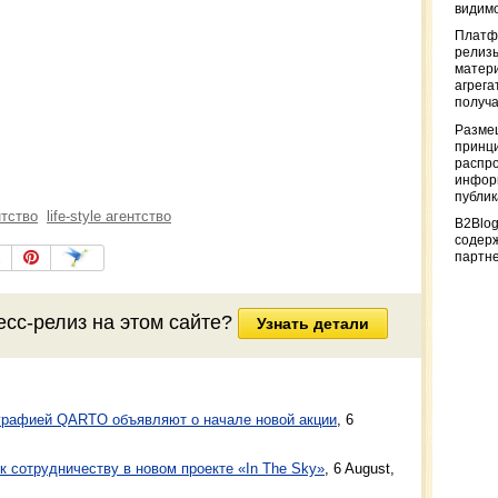
видимо
Платф
релизы
матер
агрега
получа
Разме
принци
распр
информ
публи
нтство
life-style агентство
B2Blog
содер
партн
есс-релиз на этом сайте?
Узнать детали
графией QARTO объявляют о начале новой акции
,
6
к сотрудничеству в новом проекте «In The Sky»
,
6 August,