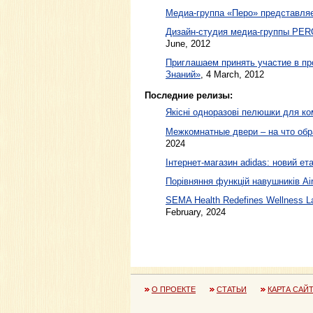
Медиа-группа «Перо» представля
Дизайн-студия медиа-группы PERO
June, 2012
Приглашаем принять участие в п
Знаний»
,
4 March, 2012
Последние релизы:
Якісні одноразові пелюшки для ко
Межкомнатные двери – на что обр
2024
Інтернет-магазин adidas: новий ета
Порівняння функцій навушників Air
SEMA Health Redefines Wellness La
February, 2024
О ПРОЕКТЕ
СТАТЬИ
КАРТА САЙ