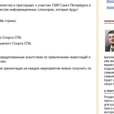
Реги
ничества и приглашает к участию СМИ Санкт-Петербурга и
Архи
естве информационных спонсоров, которые будут
айв страны;
ЛЕВИТ
о Спорта СПб;
ыжного Спорта СПб;
кредитованным агентством по привлечению инвестиций и
малобю
уже вн
иях.
маркет
 презентации на каждое мероприятие можно получить по
подели
самым
самым
будет 
скоро 
О ПЛА
Раздел
пресс
для р
пресс-
интерн