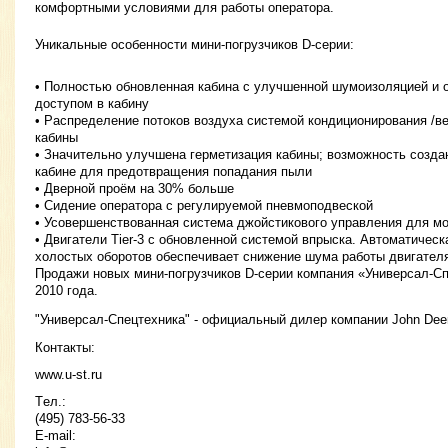
комфортными условиями для работы оператора.
Уникальные особенности мини-погрузчиков D-серии:
• Полностью обновленная кабина с улучшенной шумоизоляцией и
доступом в кабину
• Распределение потоков воздуха системой кондиционирования /в
кабины
• Значительно улучшена герметизация кабины; возможность созда
кабине для предотвращения попадания пыли
• Дверной проём на 30% больше
• Сидение оператора с регулируемой пневмоподвеской
• Усовершенствованная система джойстикового управления для мод
• Двигатели Tier-3 с обновленной системой впрыска. Автоматическ
холостых оборотов обеспечивает снижение шума работы двигателя
Продажи новых мини-погрузчиков D-серии компания «Универсал-Сп
2010 года.
"Универсал-Спецтехника" - официальный дилер компании John Deer
Контакты:
www.u-st.ru
Tел.:
(495) 783-56-33
E-mail: