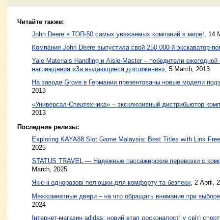
Читайте также:
John Deere в ТОП-50 самых уважаемых компаний в мире!
,
14 
Компания John Deere выпустила свой 250 000-й экскаватор-по
Yale Materials Handling и Aisle-Master – победители ежегодно
награждения «За выдающиеся достижения»
,
5 March, 2013
На заводе Grove в Германии презентованы новые модели под
2013
«Универсал-Спецтехника» – эксклюзивный дистрибьютор комп
2013
Последние релизы:
Exploring KAYA88 Slot Game Malaysia: Best Titles with Link Free
2025
STATUS TRAVEL — Надежные пассажирские перевозки с ком
March, 2025
Якісні одноразові пелюшки для комфорту та безпеки
, 2 April, 
Межкомнатные двери – на что обращать внимание при выборе
2024
Інтернет-магазин adidas: новий етап досконалості у світі спорт