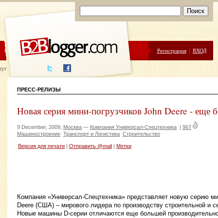
ЦЕНЫ
ПОМОЩЬ
Регистрация
|
ВХОД
луги написания
ПРЕСС-РЕЛИЗЫ
Новая серия мини-погрузчиков John Deere - еще 
9 December, 2009,
Москва
—
Компания Универсал-Спецтехника
|
967
Машиностроение
Транспорт и Логистика
Строительство
Версия для печати
|
Отправить @mail
|
Метки
Компания «Универсал-Спецтехника» представляет новую серию ми
Deere (США) – мирового лидера по производству строительной и с
Новые машины D-серии отличаются еще большей производительно