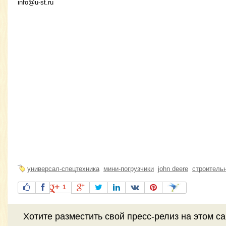
info@u-st.ru
универсал-спецтехника
мини-погрузчики
john deere
строительн
1
Хотите разместить свой пресс-релиз на этом с