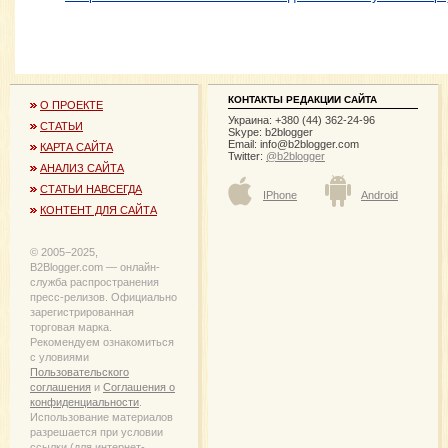
КОНТАКТЫ РЕДАКЦИИ САЙТА
О ПРОЕКТЕ
Украина: +380 (44) 362-24-96
СТАТЬИ
Skype: b2blogger
Email:
info@b2blogger.com
КАРТА САЙТА
Twitter:
@b2blogger
АНАЛИЗ САЙТА
СТАТЬИ НАВСЕГДА
IPhone
Android
КОНТЕНТ ДЛЯ САЙТА
© 2005−2025,
B2Blogger.com — онлайн-
служба распространения
пресс-релизов. Официально
зарегистрированная
торговая марка.
Рекомендуем ознакомиться
с уловиями
Пользовательского
соглашения
и
Соглашения о
конфиденциальности
.
Использование материалов
разрешается при условии
ссылки (для интернет-