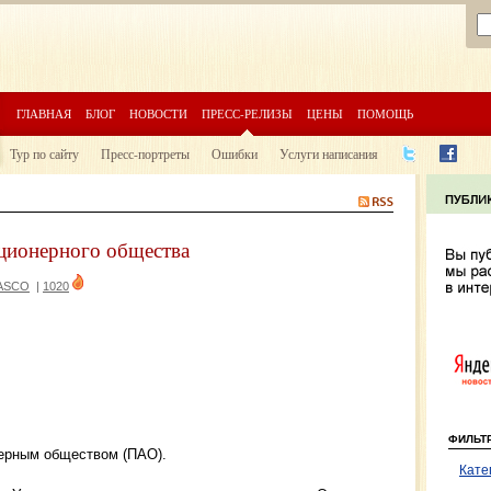
ГЛАВНАЯ
БЛОГ
НОВОСТИ
ПРЕСС-РЕЛИЗЫ
ЦЕНЫ
ПОМОЩЬ
Тур по сайту
Пресс-портреты
Ошибки
Услуги написания
кционерного общества
BASCO
|
1020
ФИЛЬТ
нерным обществом (ПАО).
Кате