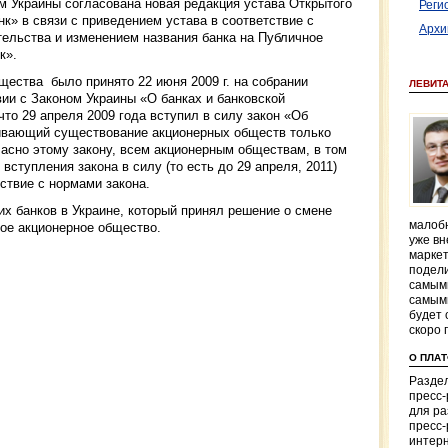
м Украины согласована новая редакция устава Открытого
Реги
к» в связи с приведением устава в соответствие с
Архи
ельства и изменением названия банка на Публичное
к».
щества было принято 22 июня 2009 г. на собрании
ЛЕВИТ
вии с Законом Украины «О банках и банковской
 что 29 апреля 2009 года вступил в силу закон «Об
ивающий существование акционерных обществ только
ласно этому закону, всем акционерным обществам, в том
 вступления закона в силу (то есть до 29 апреля, 2011)
ствие с нормами закона.
их банков в Украине, который принял решение о смене
малобю
ное акционерное общество.
уже вн
маркет
подели
самым
самым
будет 
скоро 
О ПЛА
Раздел
пресс
для р
пресс-
интерн