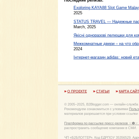
Последние релизы:
Exploring KAYA88 Slot Game Malaysi
2025
STATUS TRAVEL — Надежные пасс
March, 2025
Якісні одноразові пелюшки для ко
Межкомнатные двери – на что обр
2024
Інтернет-магазин adidas: новий ета
О ПРОЕКТЕ
СТАТЬИ
КАРТА САЙ
© 2005−2025, B2Blogger.com — онлайн-служба
Рекомендуем ознакомиться с уловиями
Польз
материалов разрешается при условии ссылки (
Платформа по рассылке пресс-релизов ☜❶☞ 
распространить сообщение компании в СМИ.
ЧП «Б2БЛОГГЕР», Код ЕДРПОУ 35356529. Адрес: 