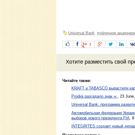
Universal Bank
публичное акционер
1
Хотите разместить свой пр
Читайте также:
KRAFT и TABASCO вырастили кар
Prodigi разгадало знак ∞
,
23 June
Universal Bank: программа разви
Автомобильная федерация Украин
выборов нового президента FIA
,
8
INTEGRITES создает новый депар