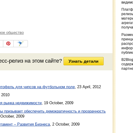
видимо
Платф
релизы
матер
агрега
получа
ное общество
Разме
принци
распр
информ
публи
есс-релиз на этом сайте?
B2Blog
Узнать детали
содер
партн
тофель для чипсов на футбольном поле
,
23 April, 2012
, 2010
тия рынка недвижимости
,
19 October, 2009
ы призывает обеспечить демократичность и прозрачность
 October, 2009
тамент – Развития Бизнеса
,
2 October, 2009