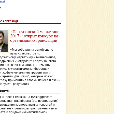
оны
в
АС АЛЕКСАНДР
«Партизанский маркетинг
2017»: открыт конкурс на
организацию трансляции
«Мы собрали на одной сцене
лучших экспертов по
джетному маркетингу и бизнесменов,
едривших инструменты партизанского
инга в своих компаниях, чтобы они
лись с участниками конференции
и эффективными инструментами и
и яркими „фишками“, которые можно
сразу применить в своем бизнесе и очень
получить результат»
ТФОРМЕ
 «Пресс-Релизы» на B2Blogger.com —
-релизная платформа (релизоприёмник)
азмещения корпоративных новостей и
релизов с целью распространения их в
ете и придачи им максимальной