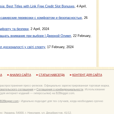
a: Best Titles with Link Free Credit Slot Bonuses
, 4 April,
ажирские перевозки с комфортом и безопасностью
, 26
мфорту та безпеки
, 2 April, 2024
ащать внимание при выборе | Дверной Олимп
, 22 February,
п досконалості у світі спорту
, 17 February, 2024
ТА
АНАЛИЗ САЙТА
СТАТЬИ НАВСЕГДА
КОНТЕНТ ДЛЯ САЙТА
 распространения пресс-релизов. Официально зарегистрированная торговая марка.
овательского соглашения
и
Соглашения о конфиденциальности
. Использование
для интернет-изданий — гиперссылки) на B2Blogger.com.
B2Blogger.com
› Идеально подходит для тех случаев, когда необходимо срочно
Украина, 54000, г. Николаев, ул. Декабристов, 41/12.