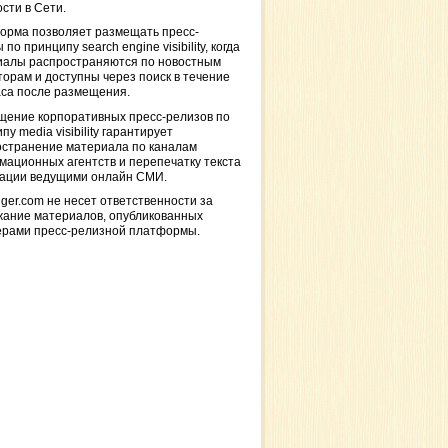
сти в Сети.
орма позволяет размещать пресс-
 по принципу search engine visibility, когда
иалы распространяются по новостным
торам и доступны через поиск в течение
са после размещения.
щение корпоративных пресс-релизов по
пу media visibility гарантирует
остранение материала по каналам
ационных агентств и перепечатку текста
кации ведущими онлайн СМИ.
ger.com не несет ответственности за
жание материалов, опубликованных
ерами пресс-релизной платформы.