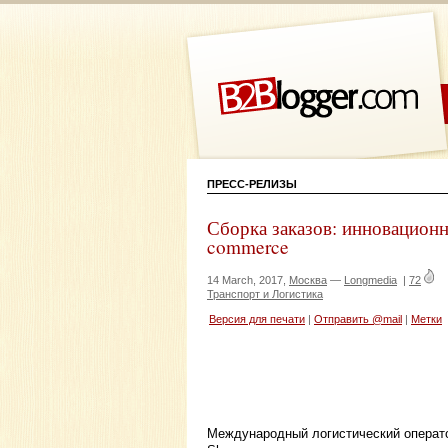
ПРЕСС-РЕЛИЗЫ
Сборка заказов: инновационн
commerce
14 March, 2017,
Москва
—
Longmedia
|
72
Транспорт и Логистика
Версия для печати
|
Отправить @mail
|
Метки
Международный логистический операто