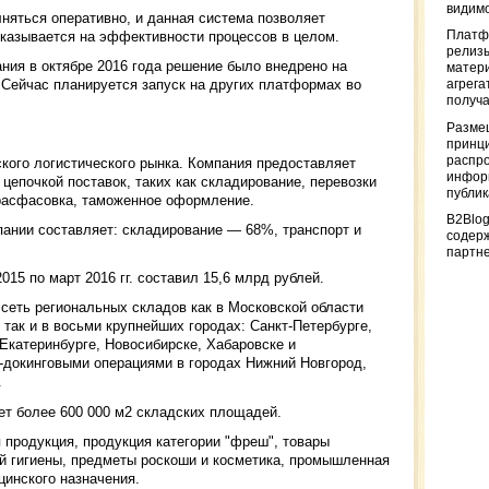
видимо
няться оперативно, и данная система позволяет
сказывается на эффективности процессов в целом.
Платф
релизы
ния в октябре 2016 года решение было внедрено на
матер
 Сейчас планируется запуск на других платформах во
агрега
получа
Разме
принци
распр
ского логистического рынка. Компания предоставляет
информ
цепочкой поставок, таких как складирование, перевозки
публи
 расфасовка, таможенное оформление.
B2Blog
пании составляет: складирование — 68%, транспорт и
содер
партн
015 по март 2016 гг. составил 15,6 млрд рублей.
сеть региональных складов как в Московской области
, так и в восьми крупнейших городах: Санкт-Петербурге,
 Екатеринбурге, Новосибирске, Хабаровске и
с-докинговыми операциями в городах Нижний Новгород,
.
ет более 600 000 м2 складских площадей.
 продукция, продукция категории "фреш", товары
ой гигиены, предметы роскоши и косметика, промышленная
цинского назначения.