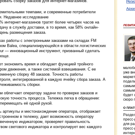
ровать сборку заказов для интернет-магазинов.
Реги
Архи
ремительными темпами, и современные потребители
и. Недавнее исследование
% интернет-магазинов тратят более четырех часов на
ЛЕВИТ
дачу в службу доставки, в то время, как 58% онлайн-
 день размещения заказа.
ках работы с электронными заказами на складах FM
ером Balea, специализирующейся в области логистических
eur — инновационный инструмент, призванный сделать
роще.
ет экономить время и обладает функцией тройного
малобю
ром движения, а также системой взвешивания. С ее
уже вн
енную сборку 48 заказов. Точность работы
маркет
троля, интегрированной в каждую ячейку сбора заказа. А
подели
слеживаемость сборки.
самым
самым
и облегчает оператору задачи по проверке заказов и
будет 
окую точность процесса. Тележка легка в обращении:
скоро 
 перемещать её одной рукой.
О ПЛА
ь артикулы и местонахождение оператора, отображает
Раздел
встроенном в тележку, дает возможность оператору
пресс
свеченную индикатором, проверяет правильность
для р
вом светового индикатора и контролирует вес каждого
пресс-
интерн