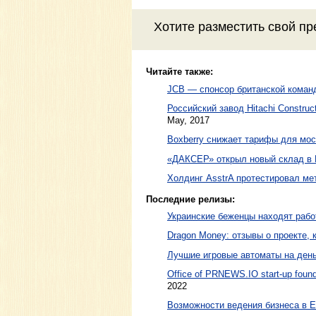
Хотите разместить свой пр
Читайте также:
JCB — спонсор британской команд
Российский завод Hitachi Constru
May, 2017
Boxberry снижает тарифы для мос
«ДАКСЕР» открыл новый склад в 
Холдинг AsstrA протестировал ме
Последние релизы:
Украинские беженцы находят рабо
Dragon Money: отзывы о проекте, к
Лучшие игровые автоматы на день
Office of PRNEWS.IO start-up found
2022
Возможности ведения бизнеса в 