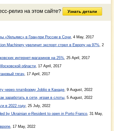
есс-релиз на этом сайте?
Узнать детали
ы «Уильямс» в Гран-при России в Сочи
,
4 May, 2017
ction Machinery увеличит экспорт стрел в Европу на 97%
,
2
ковских интернет-магазинов на 25%
,
25 April, 2017
Московской области
,
17 April, 2017
тановый тягач
,
17 April, 2017
ту через платформу Joblio в Канаде
, 9 August, 2022
ак заработать в сети, играя в слоты
, 5 August, 2022
ги в 2022 году
, 25 July, 2022
ed by Ukrainian e-Resident to open in Porto Franco
, 31 May,
Европе
, 17 May, 2022