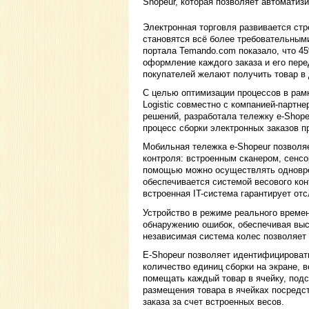
Shopeur, которая позволяет автоматизи
Электронная торговля развивается ст
становятся всё более требовательным
портала Temando.com показало, что 45
оформление каждого заказа и его пере
покупателей желают получить товар в
С целью оптимизации процессов в рам
Logistic совместно с компанией-партн
решений, разработала тележку e-Shop
процесс сборки электронных заказов п
Мобильная тележка е-Shopeur позволя
контроля: встроенным сканером, сенсо
помощью можно осуществлять одноврем
обеспечивается системой весового кон
встроенная IT-система гарантирует от
Устройство в режиме реального времен
обнаружению ошибок, обеспечивая выс
независимая система колес позволяет
E-Shopeur позволяет идентифицироват
количество единиц сборки на экране, 
помещать каждый товар в ячейку, под
размещения товара в ячейках посредст
заказа за счет встроенных весов.