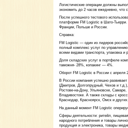
Логистические операции должны выпол
экономить до 2 часов ежедневно, что 
После успешного тестового использова
платформе FM Logistic в Шато-Тьерри.
Франции, Польше и России.
Справка:
FM Logistic — один из лидеров россий
полный комплекс услуг по управлению 
всеми видами транспорта, упаковка и
Доля складских услуг в портфеле ком
таможня- 28%, копакинг — 4%.
Оборот FM Logistic в России с апреля 2
В России компания успешно развивает 
(Дмитров, Долгопрудный, Чехов и т.д.)
Ростове-на-Дону, Ульяновске, Самаре,
Владивостоке. А также склады с крос
Краснодар, Красноярск, Омск и других
На данный момент FM Logistic опериру
Сферы деятельности: ритейл, пищевая
народного потребления и товары личн
продукция и электроника, товары меди