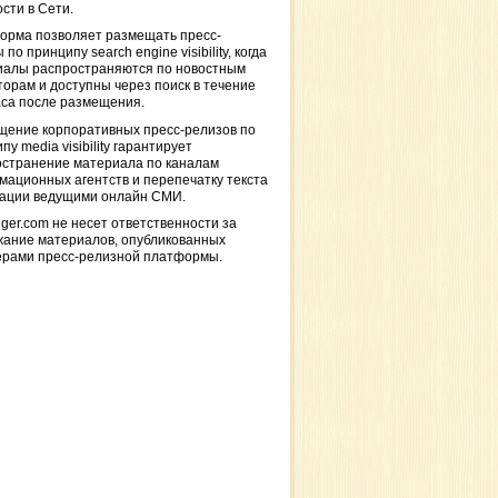
сти в Сети.
орма позволяет размещать пресс-
 по принципу search engine visibility, когда
иалы распространяются по новостным
торам и доступны через поиск в течение
са после размещения.
щение корпоративных пресс-релизов по
пу media visibility гарантирует
остранение материала по каналам
ационных агентств и перепечатку текста
кации ведущими онлайн СМИ.
ger.com не несет ответственности за
жание материалов, опубликованных
ерами пресс-релизной платформы.