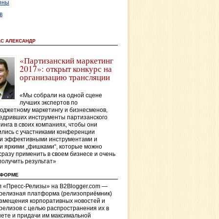
оны
в
АС АЛЕКСАНДР
«Партизанский маркетинг
2017»: открыт конкурс на
организацию трансляции
«Мы собрали на одной сцене
лучших экспертов по
джетному маркетингу и бизнесменов,
едривших инструменты партизанского
инга в своих компаниях, чтобы они
лись с участниками конференции
и эффективными инструментами и
и яркими „фишками“, которые можно
сразу применить в своем бизнесе и очень
получить результат»
ТФОРМЕ
 «Пресс-Релизы» на B2Blogger.com —
-релизная платформа (релизоприёмник)
азмещения корпоративных новостей и
релизов с целью распространения их в
ете и придачи им максимальной