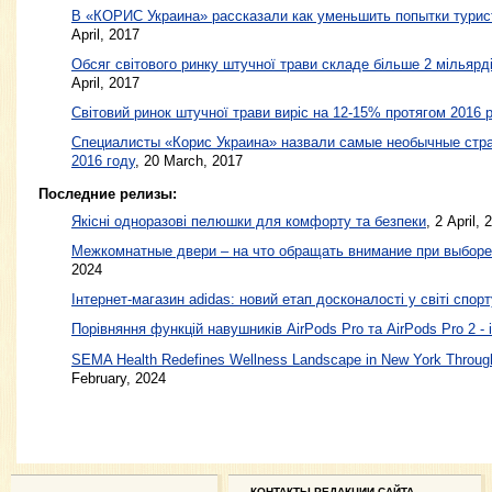
В «КОРИС Украина» рассказали как уменьшить попытки турис
April, 2017
Обсяг світового ринку штучної трави складе більше 2 мільярді
April, 2017
Світовий ринок штучної трави виріс на 12-15% протягом 2016 
Специалисты «Корис Украина» назвали самые необычные стра
2016 году
,
20 March, 2017
Последние релизы:
Якісні одноразові пелюшки для комфорту та безпеки
, 2 April, 
Межкомнатные двери – на что обращать внимание при выборе
2024
Інтернет-магазин adidas: новий етап досконалості у світі спорт
Порівняння функцій навушників AirPods Pro та AirPods Pro 2 - 
SEMA Health Redefines Wellness Landscape in New York Through
February, 2024
КОНТАКТЫ РЕДАКЦИИ САЙТА