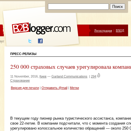
ЦЕНЫ
ПОМОЩЬ
Регистрация
|
ВХОД
луги написания
ПРЕСС-РЕЛИЗЫ
250 000 страховых случаев урегулировала комп
11 November, 2016,
Киев
—
Garland Communications
|
294
Страхование
Версия для печати
|
Отправить @mail
|
Метки
В текущем году пионер рынка туристического ассистанса, компан
свое 22-летие. В компании подсчитали, что с момента создания с
урегулировано колоссальное количество обращений — около 250 0