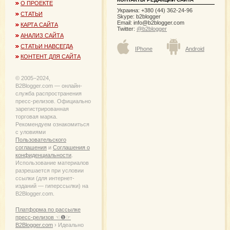
О ПРОЕКТЕ
Украина: +380 (44) 362-24-96
СТАТЬИ
Skype: b2blogger
Email:
info@b2blogger.com
КАРТА САЙТА
Twitter:
@b2blogger
АНАЛИЗ САЙТА
СТАТЬИ НАВСЕГДА
IPhone
Android
КОНТЕНТ ДЛЯ САЙТА
© 2005−2024,
B2Blogger.com — онлайн-
служба распространения
пресс-релизов. Официально
зарегистрированная
торговая марка.
Рекомендуем ознакомиться
с уловиями
Пользовательского
соглашения
и
Соглашения о
конфиденциальности
.
Использование материалов
разрешается при условии
ссылки (для интернет-
изданий — гиперссылки) на
B2Blogger.com.
Платформа по рассылке
пресс-релизов ☜❶☞
B2Blogger.com
› Идеально