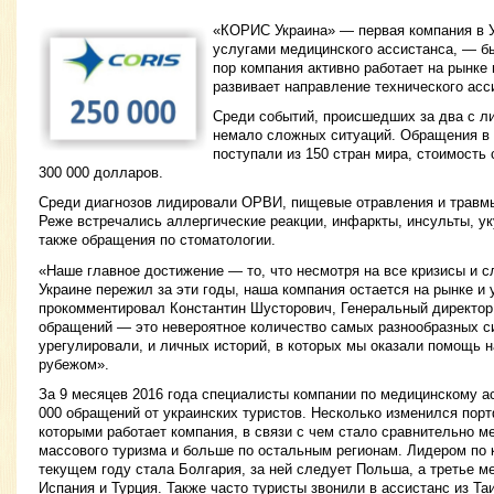
«КОРИС Украина» — первая компания в 
услугами медицинского ассистанса, — бы
пор компания активно работает на рынке
развивает направление технического асс
Среди событий, происшедших за два с л
немало сложных ситуаций. Обращения в 
поступали из 150 стран мира, стоимость 
300 000 долларов.
Среди диагнозов лидировали ОРВИ, пищевые отравления и травм
Реже встречались аллергические реакции, инфаркты, инсульты, у
также обращения по стоматологии.
«Наше главное достижение — то, что несмотря на все кризисы и с
Украине пережил за эти годы, наша компания остается на рынке и
прокомментировал Константин Шусторович, Генеральный директор
обращений — это невероятное количество самых разнообразных с
урегулировали, и личных историй, в которых мы оказали помощь н
рубежом».
За 9 месяцев 2016 года специалисты компании по медицинскому а
000 обращений от украинских туристов. Несколько изменился пор
которыми работает компания, в связи с чем стало сравнительно м
массового туризма и больше по остальным регионам. Лидером по 
текущем году стала Болгария, за ней следует Польша, а третье м
Испания и Турция. Также часто туристы звонили в ассистанс из Т