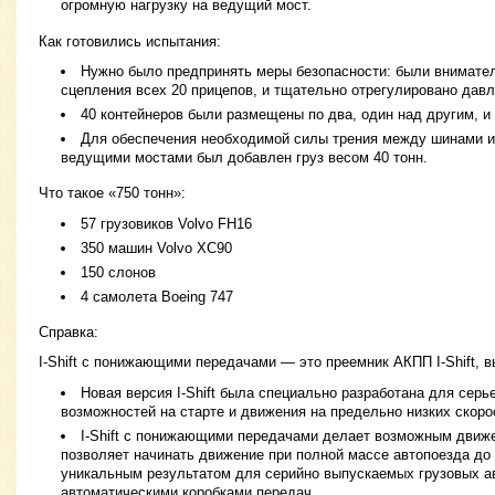
огромную нагрузку на ведущий мост.
Как готовились испытания:
Нужно было предпринять меры безопасности: были внимател
сцепления всех 20 прицепов, и тщательно отрегулировано давл
40 контейнеров были размещены по два, один над другим, и
Для обеспечения необходимой силы трения между шинами и
ведущими мостами был добавлен груз весом 40 тонн.
Что такое «750 тонн»:
57 грузовиков Volvo FH16
350 машин Volvo XC90
150 слонов
4 самолета Boeing 747
Справка:
I-Shift с понижающими передачами — это преемник АКПП I-Shift, в
Новая версия I-Shift была специально разработана для серь
возможностей на старте и движения на предельно низких скоро
I-Shift с понижающими передачами делает возможным движен
позволяет начинать движение при полной массе автопоезда до 
уникальным результатом для серийно выпускаемых грузовых а
автоматическими коробками передач.