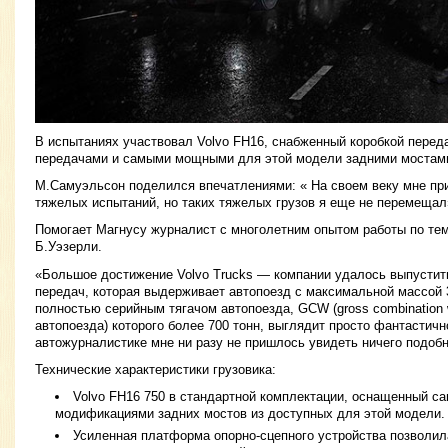
В испытаниях участвовал Volvo FH16, снабженный коробкой переда
передачами и самыми мощными для этой модели задними мостам
М.Самуэльсон поделился впечатлениями: « На своем веку мне п
тяжелых испытаний, но таких тяжелых грузов я еще не перемещал
Помогает Магнусу журналист с многолетним опытом работы по те
Б.Уэзерли.
«Большое достижение Volvo Trucks — компании удалось выпустит
передач, которая выдерживает автопоезд с максимальной массой 3
полностью серийным тягачом автопоезда, GCW (gross combination
автопоезда) которого более 700 тонн, выглядит просто фантастичн
автожурналистике мне ни разу не пришлось увидеть ничего подобн
Технические характеристики грузовика:
Volvo FH16 750 в стандартной комплектации, оснащенный 
модификациями задних мостов из доступных для этой модели.
Усиленная платформа опорно-сцепного устройства позволил