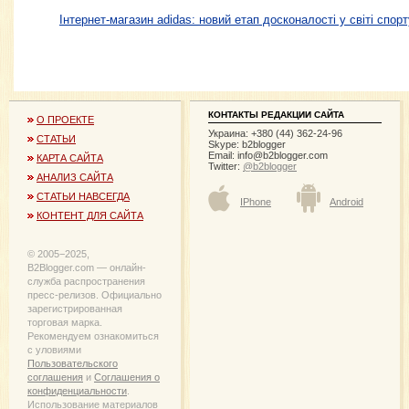
Інтернет-магазин adidas: новий етап досконалості у світі спорт
КОНТАКТЫ РЕДАКЦИИ САЙТА
О ПРОЕКТЕ
Украина: +380 (44) 362-24-96
СТАТЬИ
Skype: b2blogger
Email:
info@b2blogger.com
КАРТА САЙТА
Twitter:
@b2blogger
АНАЛИЗ САЙТА
СТАТЬИ НАВСЕГДА
IPhone
Android
КОНТЕНТ ДЛЯ САЙТА
© 2005−2025,
B2Blogger.com — онлайн-
служба распространения
пресс-релизов. Официально
зарегистрированная
торговая марка.
Рекомендуем ознакомиться
с уловиями
Пользовательского
соглашения
и
Соглашения о
конфиденциальности
.
Использование материалов