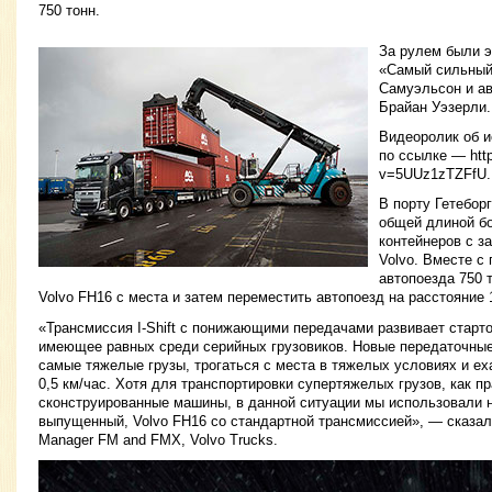
750 тонн.
За рулем были э
«Самый сильный
Самуэльсон и а
Брайан Уэзерли.
Видеоролик об 
по ссылке — htt
v=5UUz1zTZFfU.
В порту Гетебор
общей длиной бо
контейнеров с з
Volvo. Вместе с
автопоезда 750 
Volvo FH16 с места и затем переместить автопоезд на расстояние 
«Трансмиссия I-Shift с понижающими передачами развивает старто
имеющее равных среди серийных грузовиков. Новые передаточные
самые тяжелые грузы, трогаться с места в тяжелых условиях и ех
0,5 км/час. Хотя для транспортировки супертяжелых грузов, как 
сконструированные машины, в данной ситуации мы использовали н
выпущенный, Volvo FH16 со стандартной трансмиссией», — сказал
Manager FM and FMX, Volvo Trucks.