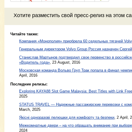
Хотите разместить свой пресс-релиз на этом с
Читайте также:
Компания «Монополия» приобрела 60 седельных тягачей Volv
Генеральным директором Volvo Group Россия назначен Серге
Станислав Мартынов подтвердил свое первенство в российск
«Водитель года»
,
23 August, 2016
Московская команда Вольво Груп Трак попала в финал чемпи
April, 2016
Последние релизы:
Exploring KAYA88 Slot Game Malaysia: Best Titles with Link Free
2025
STATUS TRAVEL — Надежные пассажирские перевозки с ком
March, 2025
Якісні одноразові пелюшки для комфорту та безпеки
, 2 April, 
Межкомнатные двери – на что обращать внимание при выборе
2024