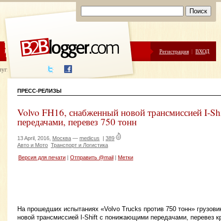
ЦЕНЫ
ПОМОЩЬ
Регистрация
|
ВХОД
луги написания
ПРЕСС-РЕЛИЗЫ
Volvo FH16, снабженный новой трансмиссией I-S
передачами, перевез 750 тонн
13 April, 2016,
Москва
—
medicus
|
389
Авто и Мото
Транспорт и Логистика
Версия для печати
|
Отправить @mail
|
Метки
На прошедших испытаниях «Volvo Trucks против 750 тонн» грузови
новой трансмиссией I-Shift с понижающими передачами, перевез 