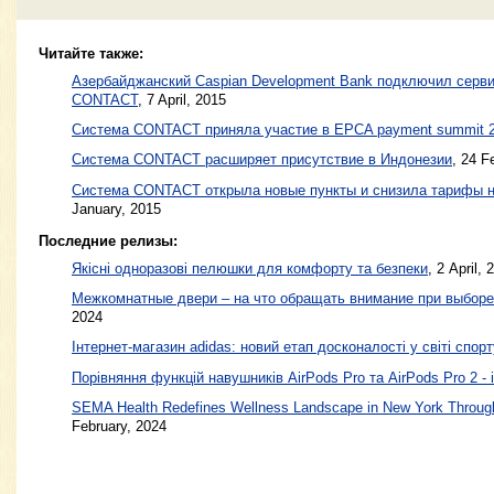
Читайте также:
Азербайджанский Caspian Development Bank подключил серв
CONTACT
,
7 April, 2015
Система CONTACT приняла участие в EPCA payment summit 
Система CONTACT расширяет присутствие в Индонезии
,
24 F
Система CONTACT открыла новые пункты и снизила тарифы 
January, 2015
Последние релизы:
Якісні одноразові пелюшки для комфорту та безпеки
, 2 April, 
Межкомнатные двери – на что обращать внимание при выборе
2024
Інтернет-магазин adidas: новий етап досконалості у світі спорт
Порівняння функцій навушників AirPods Pro та AirPods Pro 2 - 
SEMA Health Redefines Wellness Landscape in New York Through
February, 2024