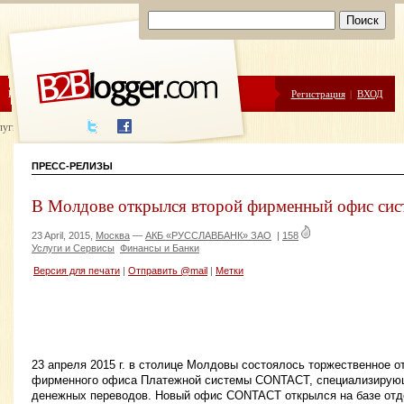
ЦЕНЫ
ПОМОЩЬ
Регистрация
|
ВХОД
луги написания
ПРЕСС-РЕЛИЗЫ
В Молдове открылся второй фирменный офис с
23 April, 2015,
Москва
—
АКБ «РУССЛАВБАНК» ЗАО
|
158
Услуги и Сервисы
Финансы и Банки
Версия для печати
|
Отправить @mail
|
Метки
23 апреля 2015 г. в столице Молдовы состоялось торжественное о
фирменного офиса Платежной системы CONTACT, специализирующ
денежных переводов. Новый офис CONTACT открылся на базе отдел