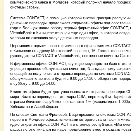
коммерческого банка в Молдове, который положил начало процесс
системы страны.
Система CONTACT, с помощью которой тысячи граждан республик
денежные переводы, продолжает открывать офисы под собственн
года в Бельцах начал работу первый фирменный офис CONTACT, г
VictoriaBank в Кишиневе открыли еще один офис, в котором созд
условия по оказанию услуг денежных переводов.
Церемония открытия нового фирменного офиса системы CONTACT с
в Кишиневе по адресу Московский проспект, 16. Торжественное м
руководители CONTACT и VictoriaBank, постоянные клиенты Сист
В фирменном офисе CONTACT, функционирующем на базе отделени
упрощен процесс обслуживания клиентов, благодаря чему сократи
операций по получению и отправке переводов по системе CONT
обслуживает клиентов в будни с 9:00 до 17:30 с обеденным переры
в субботу с 9:00 до 14:00.
Клиентам офиса будет доступна выплата и отправка переводов C
мира. Валюты переводов – доллары США, евро и рубли. Тарифы за
странам ближнего зарубежья составляют 1% (максимально 1 000р, 
Узбекистан и Азербайджан.
По словам Светланы Фроловой, Вице-президента системы CONTAC
первого в Молдове офиса, клиентами которого стали тысячи жите
идею открытия офиса CONTACT и в столице республики. «Мы очень
радостью откликнулся на наше предложение вместе создать нов