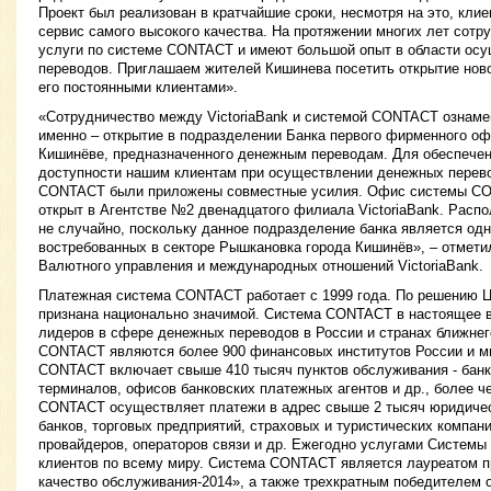
Проект был реализован в кратчайшие сроки, несмотря на это, кли
сервис самого высокого качества. На протяжении многих лет сотру
услуги по системе CONTACT и имеют большой опыт в области ос
переводов. Приглашаем жителей Кишинева посетить открытие нов
его постоянными клиентами».
«Сотрудничество между VictoriaBank и системой CONTACT ознамен
именно – открытие в подразделении Банка первого фирменного 
Кишинёве, предназначенного денежным переводам. Для обеспече
доступности нашим клиентам при осуществлении денежных перев
CONTACT были приложены совместные усилия. Офис системы CO
открыт в Агентстве №2 двенадцатого филиала VictoriaBank. Рас
не случайно, поскольку данное подразделение банка является од
востребованных в секторе Рышкановка города Кишинёв», – отмети
Валютного управления и международных отношений VictoriaBank.
Платежная система CONTACT работает с 1999 года. По решению
признана национально значимой. Система CONTACT в настоящее в
лидеров в сфере денежных переводов в России и странах ближнег
CONTACT являются более 900 финансовых институтов России и м
CONTACT включает свыше 410 тысяч пунктов обслуживания - банк
терминалов, офисов банковских платежных агентов и др., более ч
CONTACT осуществляет платежи в адрес свыше 2 тысяч юридичес
банков, торговых предприятий, страховых и туристических компаний
провайдеров, операторов связи и др. Ежегодно услугами Систем
клиентов по всему миру. Система CONTACT является лауреатом п
качество обслуживания-2014», а также трехкратным победителем 