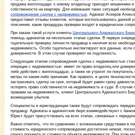
продажа жилплощади: к новому владельцу приходят мошенники и
собственности на квартиру. Для избежания таких ситуаций необх
сопровождение сделки с недвижимостью
. Адвокат Аскеров Алекс
предоставил отзывы клиентов, которые воспользовались данной ус
пояснения, какие процедуры проверки входят в юридическое сопр
При заказе такой услуги клиенты
Центрального Адвокатского Бюр
помощь адвокатов на нескольких этапах сделки. В первую очеред
тщательную проверку личности продавца и наличия всех необход
недвижимость. Особо тщательно инспектируют все данные, если 
доверенности. В этом случае проверяют ее подлинность.
Следующим этапом сопровождения сделки с недвижимостью стане
операции с недвижимостью: имеет ли право владелец или доверен
либо действия с жилплощадью, а также не утратит ли покупатель 
метры по каким-либо причинам. Как правило, в целях безопасност
застраховать сделку на срок, который будет равен сроку давности
оспорить право собственности на недвижимость в суде. В случае 
правами на недвижимость, клиент Центрального Адвокатского Бю
возмещение убытков.
Специалисты в юриспруденции также будут сопровождать передачу
продавцу. Адвокаты и адвокатские бюро взаимодействуют с банком
Юрист будет присутствовать на всех этапах, связанных с передач
Важно отметить, что по сравнению с вложенными средствами в по
стоимость юридического сопровождения достаточно низкая, поско
одного процента от стоимости объекта недвижимости. При этом к