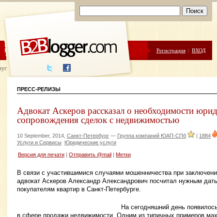
ЦЕНЫ
ПОМОЩЬ
Регистрация
|
ВХОД
луги написания
ПРЕСС-РЕЛИЗЫ
Адвокат Аскеров рассказал о необходимости юри
сопровождения сделок с недвижимостью
10 September, 2014,
Санкт-Петербург
—
Группа компаний ЮАП-СПб
|
1884
Услуги и Сервисы
Юридические услуги
Версия для печати
|
Отправить @mail
|
Метки
В связи с участившимися случаями мошенничества при заключени
адвокат Аскеров Александр Александрович посчитал нужным дать
покупателям квартир в Санкт-Петербурге.
На сегодняшний день появилос
в сфере продажи недвижимости. Одним из типичных примеров мах