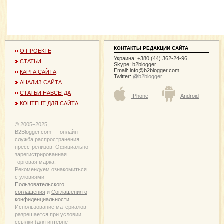
КОНТАКТЫ РЕДАКЦИИ САЙТА
О ПРОЕКТЕ
Украина: +380 (44) 362-24-96
СТАТЬИ
Skype: b2blogger
Email:
info@b2blogger.com
КАРТА САЙТА
Twitter:
@b2blogger
АНАЛИЗ САЙТА
СТАТЬИ НАВСЕГДА
IPhone
Android
КОНТЕНТ ДЛЯ САЙТА
© 2005−2025,
B2Blogger.com — онлайн-
служба распространения
пресс-релизов. Официально
зарегистрированная
торговая марка.
Рекомендуем ознакомиться
с уловиями
Пользовательского
соглашения
и
Соглашения о
конфиденциальности
.
Использование материалов
разрешается при условии
ссылки (для интернет-