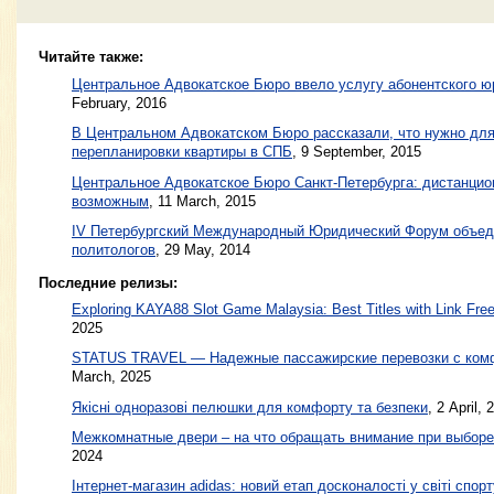
Читайте также:
Центральное Адвокатское Бюро ввело услугу абонентского ю
February, 2016
В Центральном Адвокатском Бюро рассказали, что нужно для
перепланировки квартиры в СПБ
,
9 September, 2015
Центральное Адвокатское Бюро Санкт-Петербурга: дистанцио
возможным
,
11 March, 2015
IV Петербургский Международный Юридический Форум объеди
политологов
,
29 May, 2014
Последние релизы:
Exploring KAYA88 Slot Game Malaysia: Best Titles with Link Free
2025
STATUS TRAVEL — Надежные пассажирские перевозки с ком
March, 2025
Якісні одноразові пелюшки для комфорту та безпеки
, 2 April, 
Межкомнатные двери – на что обращать внимание при выборе
2024
Інтернет-магазин adidas: новий етап досконалості у світі спорт