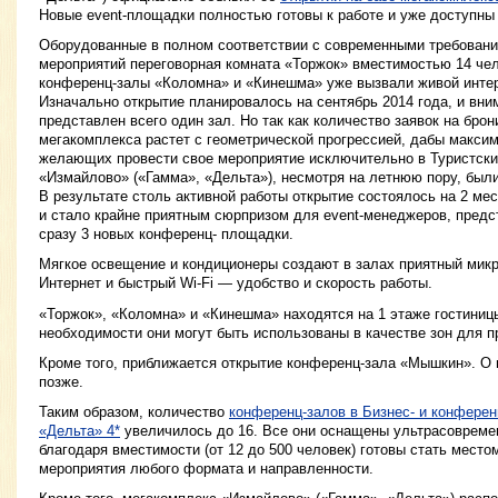
Новые event-площадки полностью готовы к работе и уже доступны
Оборудованные в полном соответствии с современными требовани
мероприятий переговорная комната «Торжок» вместимостью 14 чел
конференц-залы «Коломна» и «Кинешма» уже вызвали живой интер
Изначально открытие планировалось на сентябрь 2014 года, и вн
представлен всего один зал. Но так как количество заявок на бро
мегакомплекса растет с геометрической прогрессией, дабы макси
желающих провести свое мероприятие исключительно в Туристски
«Измайлово» («Гамма», «Дельта»), несмотря на летнюю пору, был
В результате столь активной работы открытие состоялось на 2 ме
и стало крайне приятным сюрпризом для event-менеджеров, предс
сразу 3 новых конференц- площадки.
Мягкое освещение и кондиционеры создают в залах приятный микр
Интернет и быстрый Wi-Fi — удобство и скорость работы.
«Торжок», «Коломна» и «Кинешма» находятся на 1 этаже гостиницы
необходимости они могут быть использованы в качестве зон для п
Кроме того, приближается открытие конференц-зала «Мышкин». О 
позже.
Таким образом, количество
конференц-залов в Бизнес- и конферен
«Дельта» 4*
увеличилось до 16. Все они оснащены ультрасоврем
благодаря вместимости (от 12 до 500 человек) готовы стать мест
мероприятия любого формата и направленности.