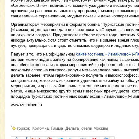
Кроме того, мегакомплекс «Измайлово» («Гамма», «Дельта») расп
«Смоленск». В нём, помимо экспозиций, уже давно и весьма усп
организация развлекательных шоу-программ, съемка рекламных р
танцевальные соревнования, модные показы и даже корпоративные
Организаторам мероприятий в формате open-air Туристские гости
(«Гамма», «Дельта») всегда рады предложить «Форум» — специа
на открытом воздухе. Продолжается тёплое время года, поэтому 
никогда актуально, хотя стоит отметить, что и в зимнее время пло
пустует, превращаясь в царство снежных шедевров и ледяных ску
Радует и то, что на официальном
сайте гостиниц «Измайлово» («Г
онлайн можно подать заявку на бронирование как новых вышеназва
полюбившихся организаторам мероприятий конференц- объектов. Т
поскольку спрос на конгресс- услуги мегакомплекса очень высоки
делать заранее, чтобы гарантированно получить и высокопрофес
специалистов, которые с искренним удовольствие займутся обсл
мероприятия, и чрезвычайно привлекательное местоположение все
метро, и еще множество других всем известных преимуществ, кото
площадка Туристских гостиничных комплексов «Измайлово» («Гамм
www.izmailovo.ru
торжок
Коломна
Гамма
Дельта
отели Москвы