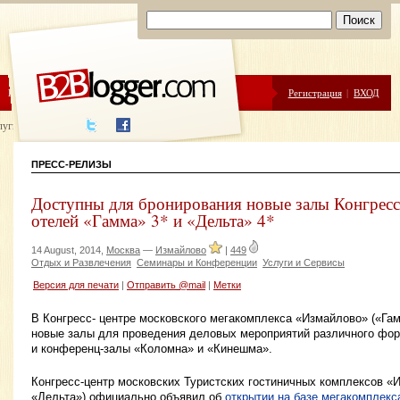
ЦЕНЫ
ПОМОЩЬ
Регистрация
|
ВХОД
луги написания
ПРЕСС-РЕЛИЗЫ
Доступны для бронирования новые залы Конгресс
отелей «Гамма» 3* и «Дельта» 4*
14 August, 2014,
Москва
—
Измайлово
|
449
Отдых и Развлечения
Семинары и Конференции
Услуги и Сервисы
Версия для печати
|
Отправить @mail
|
Метки
В Конгресс- центре московского мегакомплекса «Измайлово» («Га
новые залы для проведения деловых мероприятий различного фор
и конференц-залы «Коломна» и «Кинешма».
Конгресс-центр московских Туристских гостиничных комплексов «
«Дельта») официально объявил об
открытии на базе мегакомплекс