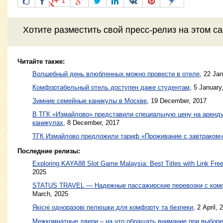
1
Хотите разместить свой пресс-релиз на этом с
Читайте также:
Волшебный день влюбленных можно провести в отеле
,
22 Jan
Комфортабельный отель доступен даже студентам
,
5 January
Зимние семейные каникулы в Москве
,
19 December, 2017
В ТГК «Измайлово» представили специальную цену на аренду
каникулах
,
8 December, 2017
ТГК Измайлово предложили тариф «Проживание с завтраком
Последние релизы:
Exploring KAYA88 Slot Game Malaysia: Best Titles with Link Free
2025
STATUS TRAVEL — Надежные пассажирские перевозки с ком
March, 2025
Якісні одноразові пелюшки для комфорту та безпеки
, 2 April, 
Межкомнатные двери – на что обращать внимание при выборе