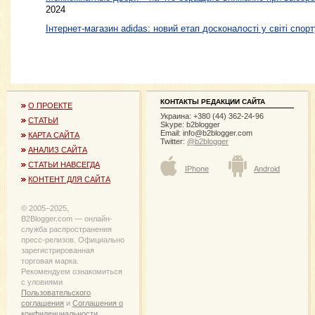
2024
Інтернет-магазин adidas: новий етап досконалості у світі спорт
КОНТАКТЫ РЕДАКЦИИ САЙТА
О ПРОЕКТЕ
Украина: +380 (44) 362-24-96
СТАТЬИ
Skype: b2blogger
Email:
info@b2blogger.com
КАРТА САЙТА
Twitter:
@b2blogger
АНАЛИЗ САЙТА
СТАТЬИ НАВСЕГДА
IPhone
Android
КОНТЕНТ ДЛЯ САЙТА
© 2005−2025,
B2Blogger.com — онлайн-
служба распространения
пресс-релизов. Официально
зарегистрированная
торговая марка.
Рекомендуем ознакомиться
с уловиями
Пользовательского
соглашения
и
Соглашения о
конфиденциальности
.