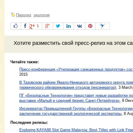
Пиролиз
экология
1
Хотите разместить свой пресс-релиз на этом с
Читайте также:
Пресс-конференция «Утилизация санкционных продуктов» сост
2015
В Тазовском районе Ямало-Ненецкого автономного округа по
термического обезвреживания отходов (инсинератор)
,
3 March
ПГ «Безопасные Технологии» представит новые разработки по
выставке «Малый и средний бизнес Санкт-Петербурга»
,
9 Dec
Инсинератор Промышленной Группы «Безопасные Технологии
заключение государственной экологической экспертизы
,
8 Au
Последние релизы:
Exploring KAYA88 Slot Game Malaysia: Best Titles with Link Free