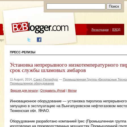
ЦЕНЫ
ПОМОЩЬ
Регистрация
|
ВХОД
луги написания
ПРЕСС-РЕЛИЗЫ
Установка непрерывного низкотемпературного пи
срок службы шламовых амбаров
11 August, 2014,
Санкт-Петербург
—
Промышленная Группа «Безопасные Техно
Промышленное оборудование
Версия для печати
|
Отправить @mail
|
Метки
Инновационное оборудование — установка пиролиза непрерывного
запущено в эксплуатацию на Вынгапуровском нефтегазовом местор
Тюменская обл. ЯНАО.
Оборудование разработано компанией Ipec (Промышленная группа 
изготовлено на производственных мощностях Промышленной груп