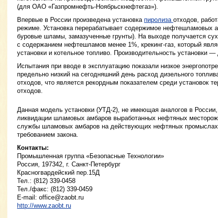
(для ОАО «Газпромнефть-Ноябрьскнефтегаз»).
Впервые в России произведена установка
пиролиза
отходов, рабо
режиме. Установка перерабатывает содержимое нефтешламовых 
буровые шламы, замазученные грунты). На выходе получается сухо
с содержанием нефтешламов менее 1%, крекинг-газ, который явля
установки и котельное топливо. Производительность установки — д
Испытания при вводе в эксплуатацию показали низкое энергопотреб
предельно низкий на сегодняшний день расход дизельного топлив
отходов, что является рекордным показателем среди установок т
отходов.
Данная модель установки (УТД-2), не имеющая аналогов в России
ликвидации шламовых амбаров выработанных нефтяных месторож
службы шламовых амбаров на действующих нефтяных промыслах, 
требованием закона.
Контакты:
Промышленная группа «Безопасные Технологии»
Россия, 197342, г. Санкт-Петербург
Красногвардейский пер.15Д
Тел.: (812) 339-0458
Тел./факс: (812) 339-0459
E-mail:
office@zaobt.ru
http://www.zaobt.ru