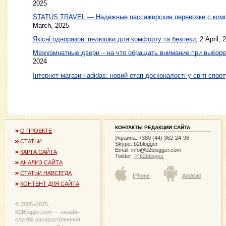
2025
STATUS TRAVEL — Надежные пассажирские перевозки с ком
March, 2025
Якісні одноразові пелюшки для комфорту та безпеки
, 2 April, 
Межкомнатные двери – на что обращать внимание при выборе
2024
Інтернет-магазин adidas: новий етап досконалості у світі спорт
КОНТАКТЫ РЕДАКЦИИ САЙТА
О ПРОЕКТЕ
Украина: +380 (44) 362-24-96
СТАТЬИ
Skype: b2blogger
Email:
info@b2blogger.com
КАРТА САЙТА
Twitter:
@b2blogger
АНАЛИЗ САЙТА
СТАТЬИ НАВСЕГДА
IPhone
Android
КОНТЕНТ ДЛЯ САЙТА
© 2005−2025,
B2Blogger.com — онлайн-
служба распространения