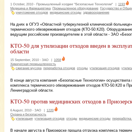
1 October, 2010 -
Промышленный холдинг "Безопасные Технологии"
|
1193
Медицина и Фармацевтика
Промышленное оборудование
Государство и Обще
уничтожение отходов
медицинские отходы
здравоохранение
На днях в ОГУЗ «Областной туберкулезной клинической больнице»
термического обезвреживания отходов (КТО-50.К20). Оборудование
ведущим российским производителем в этой области - ЗАО «Безо
КТО-50 для утилизации отходов введен в эксплуа
области
15 September, 2010 -
ЗАО
|
1058
Химическая промышленность
сжигание мусора
переработка отходов
отходы
утилизация отходов
утилиз
В конце августа компания «Безопасные Технологии» осуществила 
комплекса термического обезвреживания отходов КТО-50.К20 в Пр
Ленинградской области.
КТО-50 против медицинских отходов в Приозерс
6 August, 2010 -
ЗАО
|
1220
Охрана и Безопасность
утилизация
утилизация отходов
отходы
медицинские отходы
переработка
В начале августа в Приозерске прошла отгрузка комплекса терми