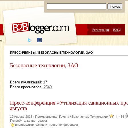
ЦЕНЫ
ПОМОЩЬ
Регистрация
|
ВХОД
луги написания
ПРЕСС-РЕЛИЗЫ / БЕЗОПАСНЫЕ ТЕХНОЛОГИИ, ЗАО
Безопасные технологии, ЗАО
Всего публикаций: 17
Всего просмотров:
2540
Пресс-конференция «Утилизация санкционных про
августа
19 August, 2015 -
Промышленная Группа «Безопасные Технологии»
|
454
Потребительские товары
инсинератор
санкции
пресс-конференция