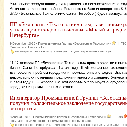
Уникальное оборудование для термического обезвреживания отход
Антипаюта Тазовского района. Установка на базе инсинератора КТ
ЗАО «Безопасные Технологии», Санкт-Петербург) будет эксплуати
ПГ «Безопасные Технологии» представит новые р
утилизации отходов на выставке «Малый и средни
Петербурга»
9 December, 2013 -
Промышленная Группа «Безопасные Технологии»
|
796
Энергетика, Нефть и Газ
инсинератор
выставка
утилизация отходов
переработка отходов
11-12 декабря ПГ «Безопасные Технологии» примет участие в выс
бизнес Санкт-Петербурга». В этом году ПГ «Безопасные Технолог
для решения проблем городских и промышленных отходов. Выстав
демонстрируя потенциал предприятий малого и среднего бизнеса в
В этом году ПГ «Безопасные Технологии» экспонирует оборудова
городских и промышленных отходов.
Инсинератор Промышленной Группы «Безопасны
получил положительное заключение государствен
экспертизы
8 August, 2013 -
Промышленная Группа «Безопасные Технологии»
|
1019
Государство и Общество
Промышленное оборудование
инсинератор
экспертиза
экология
Безопасные технологии
утилизация
обе