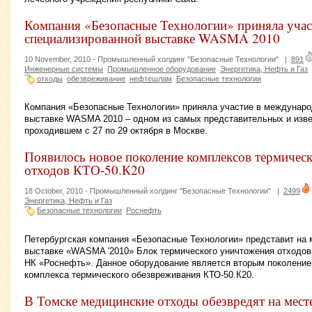
Компания «Безопасные Технологии» приняла уча
специализированной выставке WASMA 2010
10 November, 2010 -
Промышленный холдинг "Безопасные Технологии"
|
891
Инженерные системы
Промышленное оборудование
Энергетика, Нефть и Газ
отходы
обезвреживание
нефтешлам
Безопасные технологии
Компания «Безопасные Технологии» приняла участие в междунаро
выставке WASMA 2010 – одном из самых представительных и изве
проходившем с 27 по 29 октября в Москве.
Появилось новое поколение комплексов термичес
отходов КТО-50.К20
18 October, 2010 -
Промышленный холдинг "Безопасные Технологии"
|
2499
Энергетика, Нефть и Газ
Безопасные технологии
Роснефть
Петербургская компания «Безопасные Технологии» представит на
выставке «WASMA ′2010» Блок термического уничтожения отходов
НК «Роснефть». Данное оборудование является вторым поколение
комплекса термического обезвреживания КТО-50.К20.
В Томске медицинские отходы обезвредят на мест