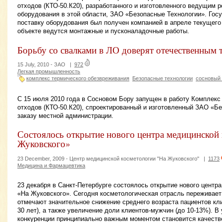
отходов (КТО-50.К20), разработанного и изготовленного ведущим 
оборудования в этой области, ЗАО «Безопасные Технологии». Госу
поставку оборудования был получен компанией в апреле текущего
объекте ведутся монтажные и пусконаладочные работы.
Борьбу со свалками в ЛО доверят отечественным 
15 July, 2010 -
ЗАО
|
972
Легкая промышленность
комплекс термического обезвреживания
Безопасные технологии
сосновый
С 15 июля 2010 года в Сосновом Бору запущен в работу Комплекс
отходов (КТО-50.К20), спроектированный и изготовленный ЗАО «Б
заказу местной администрации.
Состоялось открытие нового центра медицинской
Жуковского»
23 December, 2009 -
Центр медицинской косметологии "На Жуковского"
|
1173
Медицина и Фармацевтика
23 декабря в Санкт-Петербурге состоялось открытие нового центр
«На Жуковского». Сегодня косметологическая отрасль переживает
отмечают значительное снижение среднего возраста пациентов к
30 лет), а также увеличение доли клиентов-мужчин (до 10-13%). В
конкуренции принципиально важным моментом становится качеств