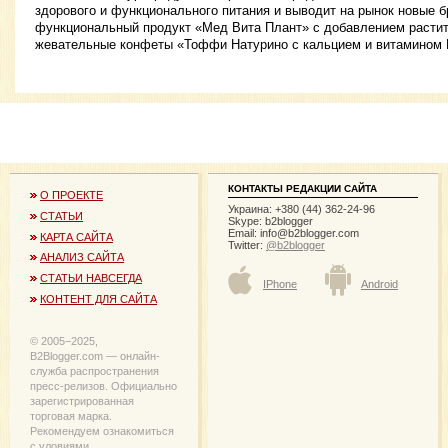
здорового и функционального питания и выводит на рынок новые 
функциональный продукт «Мед Вита Плант» с добавлением растите
жевательные конфеты «Тоффи Натурино с кальцием и витамином 
КОНТАКТЫ РЕДАКЦИИ САЙТА
О ПРОЕКТЕ
Украина: +380 (44) 362-24-96
СТАТЬИ
Skype: b2blogger
Email:
info@b2blogger.com
КАРТА САЙТА
Twitter:
@b2blogger
АНАЛИЗ САЙТА
СТАТЬИ НАВСЕГДА
IPhone
Android
КОНТЕНТ ДЛЯ САЙТА
© 2005−2025,
B2Blogger.com — онлайн-
служба распространения
пресс-релизов. Официально
зарегистрированная
торговая марка.
Рекомендуем ознакомиться
с уловиями