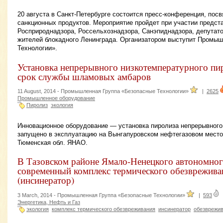
20 августа в Санкт-Петербурге состоится пресс-конференция, пос
санкционных продуктов. Мероприятие пройдет при участии предст
Росприроднадзора, Россельхознадзора, Санэпиднадзора, депутат
жителей блокадного Ленинграда. Организатором выступит Промыш
Технологии».
Установка непрерывного низкотемпературного пи
срок службы шламовых амбаров
11 August, 2014 -
Промышленная Группа «Безопасные Технологии»
|
2625
Промышленное оборудование
Пиролиз
экология
Инновационное оборудование — установка пиролиза непрерывного
запущено в эксплуатацию на Вынгапуровском нефтегазовом местор
Тюменская обл. ЯНАО.
В Тазовском районе Ямало-Ненецкого автономног
современный комплекс термического обезврежива
(инсинератор)
3 March, 2014 -
Промышленная Группа «Безопасные Технологии»
|
593
Энергетика, Нефть и Газ
экология
комплекс термического обезвреживания
инсинератор
обезврежив