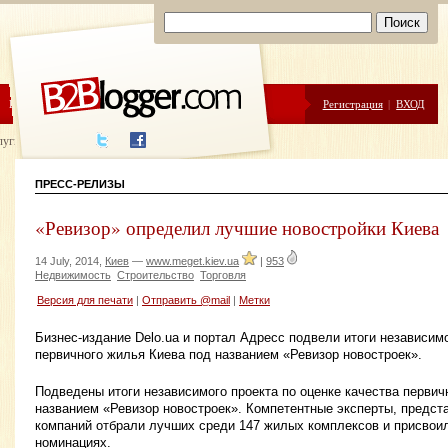
ЦЕНЫ
ПОМОЩЬ
Регистрация
|
ВХОД
луги написания
ПРЕСС-РЕЛИЗЫ
«Ревизор» определил лучшие новостройки Киева
14 July, 2014,
Киев
—
www.meget.kiev.ua
|
953
Недвижимость
Строительство
Торговля
Версия для печати
|
Отправить @mail
|
Метки
Бизнес-издание Delo.ua и портал Адресс подвели итоги независимо
первичного жилья Киева под названием «Ревизор новостроек».
Подведены итоги независимого проекта по оценке качества первич
названием «Ревизор новостроек». Компетентные эксперты, предс
компаний отбрали лучших среди 147 жилых комплексов и присвои
номинациях.