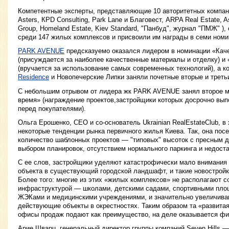
Компетентные эксперты, представляющие 10 авторитетных компаний (
Asters, КPD Consulting, Park Lane и Благовест, ARPA Real Estate, A
Group, Homeland Estate, Kiev Standard, "Панбуд", журнал "ПМЖ" )
среди 147 жилых комплексов и присвоили им награды в семи номи
PARK AVENUE
предсказуемо оказался лидером в номинации «Каче
(присуждается за наиболее качественные материалы и отделку) и
(вручается за использование самых современных технологий), а 
Residence
и Новопечерские Липки заняли почетные вторые и третьи
С небольшим отрывом от лидера жк PARK AVENUE занял второе м
время» (награждение проектов,застройщики которых досрочно вып
перед покупателями).
Ольга Ерошенко, СЕО и со-основатель Ukrainian RealEstateClub, в
некоторые тенденции рынка первичного жилья Киева. Так, она пос
количество шаблонных проектов — "типовых" высоток с пресным 
выбором планировок, отсутствием нормального паркинга и недоста
С ее слов, застройщики уделяют катастрофически мало внимания
объекта в существующий городской ландшафт, и такие новостройк
Более того: многие из этих «жилых комплексов» не располагают 
инфраструктурой — школами, детскими садами, спортивными пло
ЖЭКами и медицинскими учреждениями, и значительно увеличиваю
действующие объекты в окрестностях. Таким образом та «развита
офисы продаж подают как преимущество, на деле оказывается фи
Арие Шварц, генеральный директор группы компаний Seven Hills