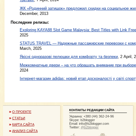
ЖК «Родинний затишок» предложил скидки на социальное жил
December, 2013
Последние релизы:
Exploring KAYA88 Slot Game Malaysia: Best Titles with Link Free
2025
STATUS TRAVEL — Надежные пассажирские перевозки с ком
March, 2025
Якісні одноразові пелюшки для комфорту та безпеки
, 2 April, 
Межкомнатные двери – на что обращать внимание при выборе
2024
Інтернет-магазин adidas: новий етап досконалості у світі спорт
КОНТАКТЫ РЕДАКЦИИ САЙТА
О ПРОЕКТЕ
Украина: +380 (44) 362-24-96
СТАТЬИ
Skype: b2blogger
Email:
info@b2blogger.com
КАРТА САЙТА
Twitter:
@b2blogger
АНАЛИЗ САЙТА