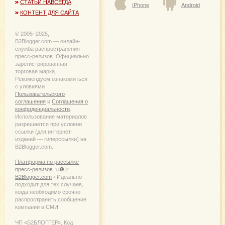
СТАТЬИ НАВСЕГДА
IPhone
Android
КОНТЕНТ ДЛЯ САЙТА
© 2005−2025,
B2Blogger.com — онлайн-
служба распространения
пресс-релизов. Официально
зарегистрированная
торговая марка.
Рекомендуем ознакомиться
с уловиями
Пользовательского
соглашения
и
Соглашения о
конфиденциальности
.
Использование материалов
разрешается при условии
ссылки (для интернет-
изданий — гиперссылки) на
B2Blogger.com.
Платформа по рассылке
пресс-релизов ☜❶☞
B2Blogger.com
› Идеально
подходит для тех случаев,
когда необходимо срочно
распространить сообщение
компании в СМИ.
ЧП «Б2БЛОГГЕР», Код