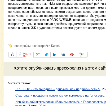
прокомментировал это так: «Мы благодарим составителей рейтинга
поздравляем партнеров, занявших призовые места в других номин
согласно европейским канонам, забота создателей качественного 
заканчивается в момент передачи ключей от квартиры. Мы уделя
аспектам социальной жизни PARK AVENUE, начиная от создания 
инфраструктуры, и заканчивая дизайном придомовой территории.
жилья в нашем ЖК с удовольствием рекомендуют его своим друз
новостройки
новостройки Киева
1
Хотите
опубликовать пресс-релиз
на этом са
Читайте также:
URE Club: «Что выгодней – депозиты или недвижимость?»
,
26
Стартовали продажи в новом жилом комплексе на Голосеево
Новый жилой экокомплекс «Васильковский» в Голосеевском р
третьих
,
7 April, 2014