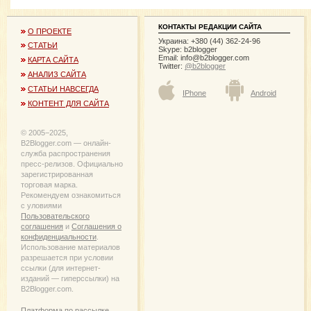
КОНТАКТЫ РЕДАКЦИИ САЙТА
О ПРОЕКТЕ
Украина: +380 (44) 362-24-96
СТАТЬИ
Skype: b2blogger
Email:
info@b2blogger.com
КАРТА САЙТА
Twitter:
@b2blogger
АНАЛИЗ САЙТА
СТАТЬИ НАВСЕГДА
IPhone
Android
КОНТЕНТ ДЛЯ САЙТА
© 2005−2025,
B2Blogger.com — онлайн-
служба распространения
пресс-релизов. Официально
зарегистрированная
торговая марка.
Рекомендуем ознакомиться
с уловиями
Пользовательского
соглашения
и
Соглашения о
конфиденциальности
.
Использование материалов
разрешается при условии
ссылки (для интернет-
изданий — гиперссылки) на
B2Blogger.com.
Платформа по рассылке