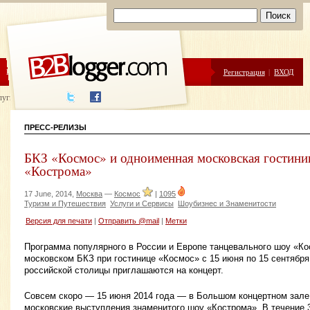
ЦЕНЫ
ПОМОЩЬ
Регистрация
|
ВХОД
луги написания
ПРЕСС-РЕЛИЗЫ
БКЗ «Космос» и одноименная московская гостини
«Кострома»
17 June, 2014,
Москва
—
Космос
|
1095
Туризм и Путешествия
Услуги и Сервисы
Шоубизнес и Знаменитости
Версия для печати
|
Отправить @mail
|
Метки
Программа популярного в России и Европе танцевального шоу «Ко
московском БКЗ при гостинице «Космос» с 15 июня по 15 сентября 
российской столицы приглашаются на концерт.
Совсем скоро — 15 июня 2014 года — в Большом концертном зале
московские выступления знаменитого шоу «Кострома». В течение 