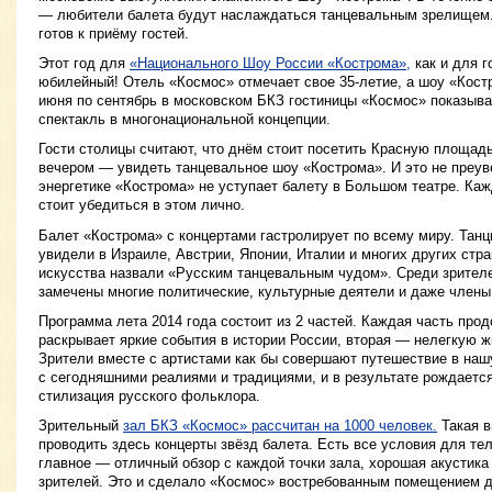
— любители балета будут наслаждаться танцевальным зрелищем
готов к приёму гостей.
Этот год для
«Национального Шоу России «Кострома»,
как и для 
юбилейный! Отель «Космос» отмечает свое 35-летие, а шоу «Костр
июня по сентябрь в московском БКЗ гостиницы «Космос» показыв
спектакль в многонациональной концепции.
Гости столицы считают, что днём стоит посетить Красную площадь
вечером — увидеть танцевальное шоу «Кострома». И это не преув
энергетике «Кострома» не уступает балету в Большом театре. Ка
стоит убедиться в этом лично.
Балет «Кострома» с концертами гастролирует по всему миру. Тан
увидели в Израиле, Австрии, Японии, Италии и многих других стр
искусства назвали «Русским танцевальным чудом». Среди зрителе
замечены многие политические, культурные деятели и даже члены
Программа лета 2014 года состоит из 2 частей. Каждая часть про
раскрывает яркие события в истории России, вторая — нелегкую 
Зрители вместе с артистами как бы совершают путешествие в наш
с сегодняшними реалиями и традициями, и в результате рождаетс
стилизация русского фольклора.
Зрительный
зал БКЗ «Космос» рассчитан на 1000 человек.
Такая в
проводить здесь концерты звёзд балета. Есть все условия для те
главное — отличный обзор с каждой точки зала, хорошая акустика
зрителей. Это и сделало «Космос» востребованным помещением 