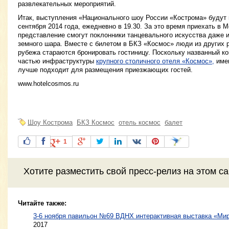
развлекательных мероприятий.
Итак, выступления «Национального шоу России «Кострома» будут 
сентября 2014 года, ежедневно в 19.30. За это время приехать в 
представление смогут поклонники танцевального искусства даже 
земного шара. Вместе с билетом в БКЗ «Космос» люди из других р
рубежа стараются бронировать гостиницу. Поскольку названный к
частью инфраструктуры
крупного столичного отеля «Космос»,
имен
лучше подходит для размещения приезжающих гостей.
www.hotelcosmos.ru
Шоу Кострома
БКЗ Космос
отель космос
балет
1
Хотите разместить свой пресс-релиз на этом с
Читайте также:
3-6 ноября павильон №69 ВДНХ интерактивная выставка «Мир
2017