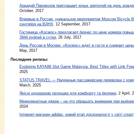
Аркадий Паровозов приглашает юных зрителей на день рожд
October, 2017
Впервые в России: уникальное мероприятие Moscow Bicycle B
сентября на ВДНХ
,
12 September, 2017
Гостиница «Космос» предлагает бизнес по цене номера повы
3944 рублей в сутки
,
26 July, 2017
День России в Москве: «Космос» ждет в гости и снижает цен
May, 2017
Последние релизы:
Exploring KAYA88 Slot Game Malaysia: Best Titles with Link Free
2025
STATUS TRAVEL — Надежные пассажирские перевозки с ком
March, 2025
Якісні одноразові пелюшки для комфорту та безпеки
, 2 April, 
Межкомнатные двери – на что обращать внимание при выборе
2024
Інтернет-магазин adidas: новий етап досконалості у світі спорт