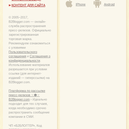
IPhone
Android
КОНТЕНТ ДЛЯ САЙТА
© 2005−2017,
B2Blogger.com — онлайн-
служба распространения
пресс-релизов. Официально
зарегистрированная
торговая марка.
Рекомендуем ознакомиться
с уловиями
Пользовательского
соглашения
и
Соглашения о
конфиденциальности
.
Использование материалов
разрешается при условии
ссылки (для интернет-
изданий — гиперссылки) на
B2Blogger.com.
Платформа по рассылке
пресс-релизов ☜❶☞
B2Blogger.com
› Идеально
подходит для тех случаев,
когда необходимо срочно
распространить сообщение
компании в СМИ.
ЧП «Б2БЛОГГЕР», Код