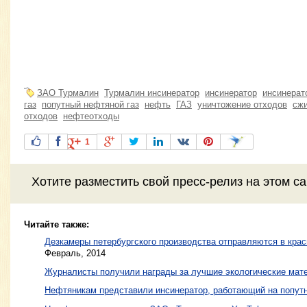
ЗАО Турмалин
Турмалин инсинератор
инсинератор
инсинерат
газ
попутный нефтяной газ
нефть
ГАЗ
уничтожение отходов
сжи
отходов
нефтеотходы
1
Хотите разместить свой пресс-релиз на этом с
Читайте также:
Дезкамеры петербургского производства отправляются в кра
Февраль, 2014
Журналисты получили награды за лучшие экологические мат
Нефтяникам представили инсинератор, работающий на попутн