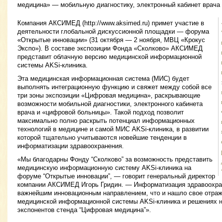
медицина» — мобильную диагностику, электронный кабинет врача
Компания АКСИМЕД (http://www.aksimed.ru) примет участие в
деятельности глобальной дискуссионной площадки — форума
«Открытые инновации» (31 октября — 2 ноября, МВЦ «Крокус
Экспо»). В составе экспозиции Фонда «Сколково» АКСИМЕД
представит облачную версию медицинской информационной
системы AKSi-клиника.
Эта медицинская информационная система (МИС) будет
выполнять интеграционную функцию и свяжет между собой все
три зоны экспозиции «Цифровая медицина», раскрывающие
возможности мобильной диагностики, электронного кабинета
врача и «цифровой больницы». Такой подход позволит
максимально полно раскрыть потенциал информационных
технологий в медицине и самой МИС AKSi-клиника, в развитии
которой тщательно учитываются новейшие тенденции в
информатизации здравоохранения.
«Мы благодарны Фонду “Сколково” за возможность представить
медицинскую информационную систему AKSi-клиника на
форуме “Открытые инновации”, — говорит генеральный директор
компании АКСИМЕД Игорь Гридин. — Информатизация здравоохран
важнейшим инновационным направлением, что и нашло свое отраж
медицинской информационной системы AKSi-клиника и решениях 
экспонентов стенда “Цифровая медицина”».