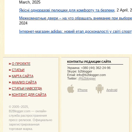
March, 2025
Якісні одноразові пелюшки для комфорту та безпеки
, 2 April, 
Межкомнатные двери – на что обращать внимание при выборе
2024
Інтернет-магазин adidas: новий етап досконалості у світі спорт
КОНТАКТЫ РЕДАКЦИИ САЙТА
О ПРОЕКТЕ
Украина: +380 (44) 362-24-96
СТАТЬИ
Skype: b2blogger
Email:
info@b2blogger.com
КАРТА САЙТА
Twitter:
@b2blogger
АНАЛИЗ САЙТА
СТАТЬИ НАВСЕГДА
IPhone
Android
КОНТЕНТ ДЛЯ САЙТА
© 2005−2025,
B2Blogger.com — онлайн-
служба распространения
пресс-релизов. Официально
зарегистрированная
торговая марка.