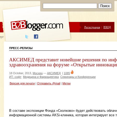
ЦЕНЫ
ПОМОЩЬ
Регистрация
|
ВХОД
луги написания
ПРЕСС-РЕЛИЗЫ
АКСИМЕД представит новейшие решения по инф
здравоохранения на форуме «Открытые инноваци
18 October, 2013,
Москва
—
АКСИМЕД
|
1085
ИТ: софт
Медицина и Фармацевтика
Семинары и Конференции
Версия для печати
|
Отправить @mail
|
Метки
В составе экспозиции Фонда «Сколково» будет действовать облач
информационной системы AKSi-клиника, которая интегрирует все 