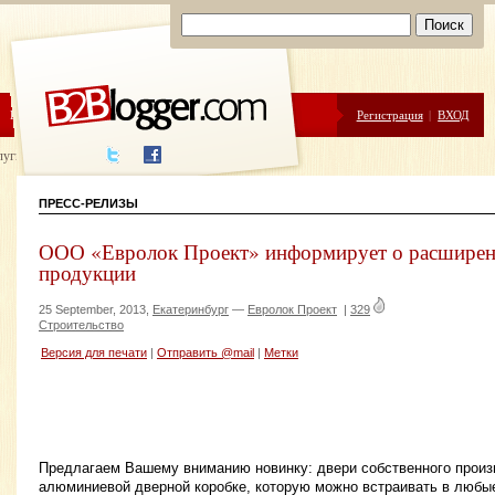
ЦЕНЫ
ПОМОЩЬ
Регистрация
|
ВХОД
луги написания
ПРЕСС-РЕЛИЗЫ
ООО «Евролок Проект» информирует о расширен
продукции
25 September, 2013,
Екатеринбург
—
Евролок Проект
|
329
Строительство
Версия для печати
|
Отправить @mail
|
Метки
Предлагаем Вашему вниманию новинку: двери собственного произ
алюминиевой дверной коробке, которую можно встраивать в любы