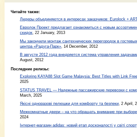
Читайте также:
Лидеры объединяются в интересах заказчиков: Eurolock + ART
Евролок Проект предлагает ознакомиться с новым ассортиме
скидок
,
22 January, 2013
Мы закончили монтаж сантехнических перегородок в гостевых
центра «Радуга-Парк»
,
14 December, 2012
В августе 2012 года внедряется система управления задачам
August, 2012
Последние релизы:
Exploring KAYA88 Slot Game Malaysia: Best Titles with Link Free
2025
STATUS TRAVEL — Надежные пассажирские перевозки с ком
March, 2025
Якісні одноразові пелюшки для комфорту та безпеки
, 2 April, 
Межкомнатные двери – на что обращать внимание при выборе
2024
Інтернет-магазин adidas: новий етап досконалості у світі спорт