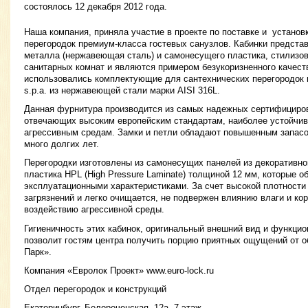
состоялось 12 декабря 2012 года.
Наша компания, приняла участие в проекте по поставке и установ
перегородок премиум-класса гостевых санузлов. Кабинки предст
металла (нержавеющая сталь) и самонесущего пластика, стилиз
санитарных комнат и являются примером безукоризненного качеств
использовались комплектующие для сантехнических перегородок
s.p.a. из нержавеющей стали марки AISI 316L.
Данная фурнитура производится из самых надежных сертифициро
отвечающих высоким европейским стандартам, наиболее устойчив
агрессивным средам. Замки и петли обладают повышенным запасо
много долгих лет.
Перегородки изготовлены из самонесущих панелей из декоративно
пластика HPL (High Pressure Laminate) толщиной 12 мм, которые 
эксплуатационными характеристиками. За счет высокой плотности
загрязнений и легко очищается, не подвержен влиянию влаги и кор
воздействию агрессивной среды.
Гигиеничность этих кабинок, оригинальный внешний вид и функцио
позволит гостям центра получить порцию приятных ощущений от 
Парк».
Компания «Евролок Проект» www.euro-lock.ru
Отдел перегородок и конструкций
Екатеринбург, Белореченская, 12а, 7 этаж