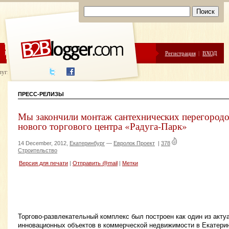
ЦЕНЫ
ПОМОЩЬ
Регистрация
|
ВХОД
луги написания
ПРЕСС-РЕЛИЗЫ
Мы закончили монтаж сантехнических перегородок
нового торгового центра «Радуга-Парк»
14 December, 2012,
Екатеринбург
—
Евролок Проект
|
378
Строительство
Версия для печати
|
Отправить @mail
|
Метки
Торгово-развлекательный комплекс был построен как один из акту
инновационных объектов в коммерческой недвижимости в Екатерин