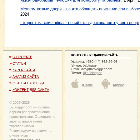
Якісні одноразові пелюшки для комфорту та безпеки
, 2 April, 
Межкомнатные двери – на что обращать внимание при выборе
2024
Інтернет-магазин adidas: новий етап досконалості у світі спорт
КОНТАКТЫ РЕДАКЦИИ САЙТА
О ПРОЕКТЕ
Украина: +380 (44) 362-24-96
СТАТЬИ
Skype: b2blogger
Email:
info@b2blogger.com
КАРТА САЙТА
Twitter:
@b2blogger
АНАЛИЗ САЙТА
СТАТЬИ НАВСЕГДА
IPhone
Android
КОНТЕНТ ДЛЯ САЙТА
© 2005−2025,
B2Blogger.com — онлайн-
служба распространения
пресс-релизов. Официально
зарегистрированная
торговая марка.
Рекомендуем ознакомиться
с уловиями