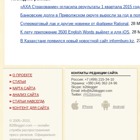
«AXA Страхование» огласила результаты 1 квартала 2015 год
Банковские долги в Приволжском округе выросли за год в пол
Суперматовый лак и другие новинки от фабрики Rational
, 28 
К лету приложение 3500 English Words выйдет и для iOS
, 28 
В Казахстане появился новый новостной сайт informburo.kz
, 2
КОНТАКТЫ РЕДАКЦИИ САЙТА
О ПРОЕКТЕ
Россия: +7 (499) 215-34-10
СТАТЬИ
Украина: +380 (44) 362-24-96
Skype: b2blogger
КАРТА САЙТА
Email:
info@b2blogger.com
Twitter:
@b2blogger
АНАЛИЗ САЙТА
СТАТЬИ НАВСЕГДА
IPhone
Android
КОНТЕНТ ДЛЯ САЙТА
© 2005−2015,
B2Blogger.com — онлайн-
служба распространения
пресс-релизов. Официально
зарегистрированная