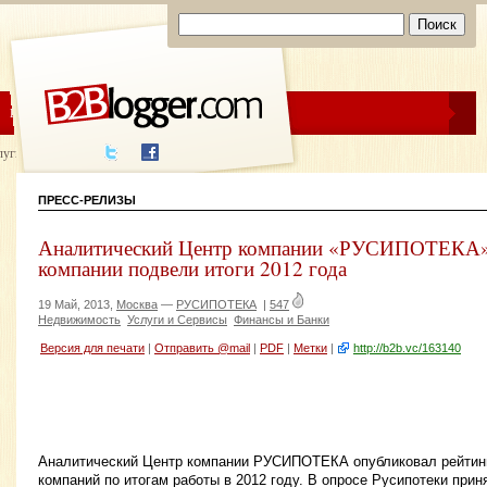
ЦЕНЫ
ПОМОЩЬ
луги написания
ПРЕСС-РЕЛИЗЫ
Аналитический Центр компании «РУСИПОТЕКА»
компании подвели итоги 2012 года
19 Май, 2013,
Москва
—
РУСИПОТЕКА
|
547
Недвижимость
Услуги и Сервисы
Финансы и Банки
Версия для печати
|
Отправить @mail
|
PDF
|
Метки
|
http://b2b.vc/163140
Аналитический Центр компании РУСИПОТЕКА опубликовал рейтин
компаний по итогам работы в 2012 году. В опросе Русипотеки при