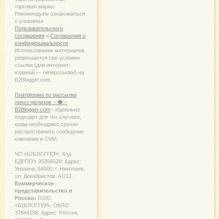
торговая марка.
Рекомендуем ознакомиться
с уловиями
Пользовательского
соглашения
и
Соглашения о
конфиденциальности
.
Использование материалов
разрешается при условии
ссылки (для интернет-
изданий — гиперссылки) на
B2Blogger.com.
Платформа по рассылке
пресс-релизов ☜❶☞
B2Blogger.com
› Идеально
подходит для тех случаев,
когда необходимо срочно
распространить сообщение
компании в СМИ.
ЧП «Б2БЛОГГЕР», Код
ЕДРПОУ 35356529. Адрес:
Украина, 54000, г. Николаев,
ул. Декабристов, 41/12.
Коммерческое
представительство в
России:
ООО
«Б2БЛОГГЕР», ОКПО
37844158, Адрес: Россия,