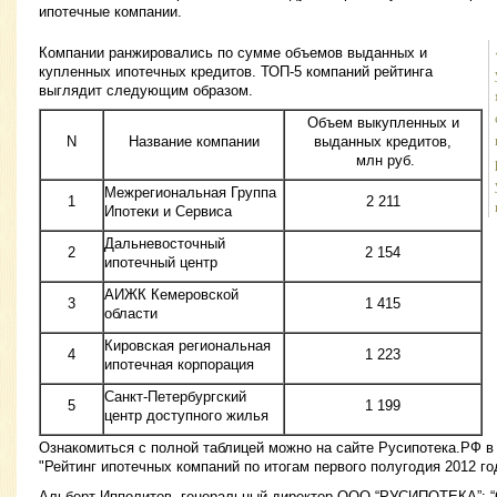
ипотечные компании.
Компании ранжировались по сумме объемов выданных и
купленных ипотечных кредитов. ТОП-5 компаний рейтинга
выглядит следующим образом.
Объем выкупленных и
N
Название компании
выданных кредитов,
млн руб.
Межрегиональная Группа
1
2 211
Ипотеки и Сервиса
Дальневосточный
2
2 154
ипотечный центр
АИЖК Кемеровской
3
1 415
области
Кировская региональная
4
1 223
ипотечная корпорация
Санкт-Петербургский
5
1 199
центр доступного жилья
Ознакомиться с полной таблицей можно на сайте Русипотека.РФ в 
"Рейтинг ипотечных компаний по итогам первого полугодия 2012 го
Альберт Ипполитов, генеральный директор ООО “РУСИПОТЕКА”: “С