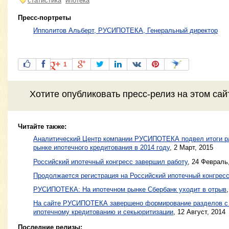
статистика
ипотека
Пресс-портреты
Ипполитов Альберт, РУСИПОТЕКА, Генеральный директор
1
Хотите
опубликовать пресс-релиз
на этом са
Читайте также:
Аналитический Центр компании РУСИПОТЕКА подвел итоги р
рынке ипотечного кредитования в 2014 году
,
2 Март, 2015
Российский ипотечный конгресс завершил работу
,
24 Февраль
Продолжается регистрация на Российский ипотечный конгрес
РУСИПОТЕКА: На ипотечном рынке Сбербанк уходит в отрыв
На сайте РУСИПОТЕКА завершено формирование разделов с 
ипотечному кредитованию и секьюритизации
,
12 Август, 2014
Последние релизы: