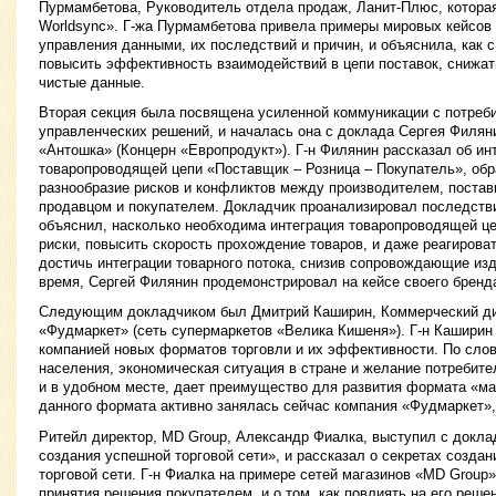
Пурмамбетова, Руководитель отдела продаж, Ланит-Плюс, которая
Worldsync». Г-жа Пурмамбетова привела примеры мировых кейсов 
управления данными, их последствий и причин, и объяснила, как 
повысить эффективность взаимодействий в цепи поставок, снижат
чистые данные.
Вторая секция была посвящена усиленной коммуникации с потреб
управленческих решений, и началась она с доклада Сергея Филяни
«Антошка» (Концерн «Европродукт»). Г-н Филянин рассказал об ин
товаропроводящей цепи «Поставщик – Розница – Покупатель», обр
разнообразие рисков и конфликтов между производителем, постав
продавцом и покупателем. Докладчик проанализировал последств
объяснил, насколько необходима интеграция товаропроводящей це
риски, повысить скорость прохождение товаров, и даже реагироват
достичь интеграции товарного потока, снизив сопровождающие изд
время, Сергей Филянин продемонстрировал на кейсе своего бренд
Следующим докладчиком был Дмитрий Каширин, Коммерческий ди
«Фудмаркет» (сеть супермаркетов «Велика Кишеня»). Г-н Каширин 
компанией новых форматов торговли и их эффективности. По слов
населения, экономическая ситуация в стране и желание потребит
и в удобном месте, дает преимущество для развития формата «ма
данного формата активно занялась сейчас компания «Фудмаркет»,
Ритейл директор, МD Group, Александр Фиалка, выступил с докла
создания успешной торговой сети», и рассказал о секретах созда
торговой сети. Г-н Фиалка на примере сетей магазинов «МD Group
принятия решения покупателем, и о том, как повлиять на его реш