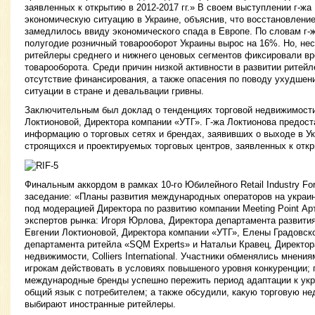
заявленных к открытию в 2012-2017 гг.» В своем выступлении г-жа
экономическую ситуацию в Украине, объяснив, что восстановлени
замедлилось ввиду экономического спада в Европе. По словам г-ж
полугодие розничный товарооборот Украины вырос на 16%. Но, нес
ритейлеры среднего и нижнего ценовых сегментов фиксировали в
товарооборота. Среди причин низкой активности в развитии ритей
отсутствие финансирования, а также опасения по поводу ухудшен
ситуации в стране и девальвации гривны.
Заключительным был доклад о тенденциях торговой недвижимости
Локтионовой, Директора компании «УТГ». Г-жа Локтионова предос
информацию о торговых сетях и брендах, заявивших о выходе в Ук
строящихся и проектируемых торговых центров, заявленных к откры
Финальным аккордом в рамках 10-го Юбилейного Retail Industry F
заседание: «Планы развития международных операторов на украи
под модерацией Директора по развитию компании Meeting Point Ар
экспертов рынка: Игоря Юрлова, Директора департамента развития «
Евгении Локтионовой, Директора компании «УТГ», Елены Градовск
департамента ритейла «SQM Experts» и Натальи Кравец, Директор
недвижимости, Colliers International. Участники обменялись мнен
игрокам действовать в условиях повышеного уровня конкуренции; 
международные бренды успешно пережить период адаптации к укр
общий язык с потребителем; а также обсудили, какую торговую не
выбирают иностранные ритейлеры.