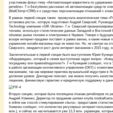
участникам фокус-тему «Автоматизация маркетинга по удержанию
ритейле». Г-н Безгубенко рассказал об автоматизации средств эле
(MailChimp+CRM) и о средствах персонализации отношений с клие
В рамках первой секции также прозвучала аналитическая тема «Ры
остановка роста», которую подготовил Андрей Свирский, Руководи
Technology компании «GfK Ukraine». Г-н Свирский проанализиров
техники, используя статистические данные Западной и Восточной 
объемах рынка техники и электроники в Украине. Говоря о будуще
вскоре интернет-продажи поставят в рамки закона, и какие новые 
украинские онлайн-магазины еще не известно. Но, не смотря на эт
Свирского, ожидается рост доли интернет магазинов к 2015 году, 
Заключительным в первой секции было выступление Юрия Куницко
«Индормедиа», который в своем выступлении задал вопрос: «Кому 
посреднику или правообладателю?». Г-н Куницкий сообщил, что в
в работе организации коллективного управления (ОКУ) с клиентами
магазинами; так как мировая практика музыкальной индустрии в Ук
должном уровне. Докладчик пояснил, как можно получить качеств
лицензии, финансовую гарантию и юридическую поддержку в данн
Вторую секцию, которая была посвящена планам ритейлеров по раз
Андрей Хоменко, Директор по продажам шопинг-клуба modnaKasta
в online как способ стимулирования сбыта», предоставив статистик
Хоменко сообщил, что количество регулярных интернет-пользоват
млн.), и сейчас их насчитывается уже 13,3 млн. украинцев, котор