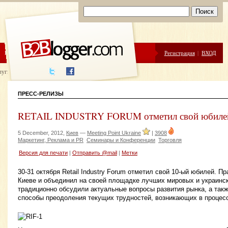
ЦЕНЫ
ПОМОЩЬ
Регистрация
|
ВХОД
луги написания
ПРЕСС-РЕЛИЗЫ
RETAIL INDUSTRY FORUM отметил свой юбиле
5 December, 2012,
Киев
—
Meeting Point Ukraine
|
3908
Маркетинг, Реклама и PR
Семинары и Конференции
Торговля
Версия для печати
|
Отправить @mail
|
Метки
30-31 октября Retail Industry Forum отметил свой 10-ый юбилей. 
Киеве и объединил на своей площадке лучших мировых и украинск
традиционно обсудили актуальные вопросы развития рынка, а та
способы преодоления текущих трудностей, возникающих в процес