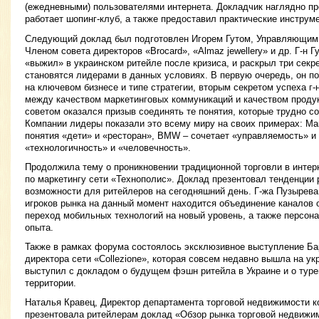
(ежедневными) пользователями интернета. Докладчик наглядно пр
работает шопинг-клуб, а также предоставил практические инструме
Следующий доклад был подготовлен Игорем Гутом, Управляющим 
Членом совета директоров «Brocard», «Almaz jewellery» и др. Г-н Г
«выжил» в украинском ритейле после кризиса, и раскрыл три секр
становятся лидерами в данных условиях. В первую очередь, он п
на ключевом бизнесе и типе стратегии, вторым секретом успеха г-
между качеством маркетинговых коммуникаций и качеством продук
советом оказался призыв соединять те понятия, которые трудно с
Компании лидеры показали это всему миру на своих примерах: М
понятия «дети» и «ресторан», BMW – сочетает «управляемость» и 
«технологичность» и «человечность».
Продолжила тему о проникновении традиционной торговли в интер
по маркетингу сети «Технополис». Доклад презентовал тенденции
возможности для ритейлеров на сегодняшний день. Г-жа Пузырева
игроков рынка на данный момент находится объединение каналов on-
переход мобильных технологий на новый уровень, а также персон
опыта.
Также в рамках форума состоялось эксклюзивное выступление Б
директора сети «Collezione», которая совсем недавно вышла на у
выступил с докладом о будущем фэшн ритейла в Украине и о туре
территории.
Наталья Кравец, Директор департамента торговой недвижимости комп
презентовала ритейлерам доклад «Обзор рынка торговой недвижи