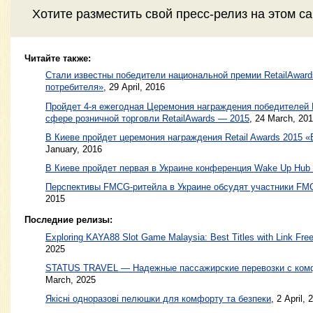
Хотите разместить свой пресс-релиз на этом с
Читайте также:
Стали известны победители национальной премии RetailAwar
потребителя»
,
29 April, 2016
Пройдет 4-я ежегодная Церемония награждения победителей
сфере розничной торговли RetailAwards — 2015
,
24 March, 20
В Киеве пройдет церемония награждения Retail Awards 2015 
January, 2016
В Киеве пройдет первая в Украине конференция Wake Up Hub
Перспективы FMCG-ритейла в Украине обсудят участники FMC
2015
Последние релизы:
Exploring KAYA88 Slot Game Malaysia: Best Titles with Link Free
2025
STATUS TRAVEL — Надежные пассажирские перевозки с ком
March, 2025
Якісні одноразові пелюшки для комфорту та безпеки
, 2 April, 