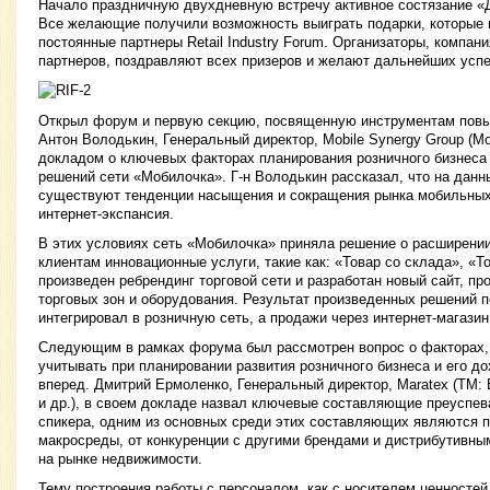
Начало праздничную двухдневную встречу активное состязание «
Все желающие получили возможность выиграть подарки, которые 
постоянные партнеры Retail Industry Forum. Организаторы, компания
партнеров, поздравляют всех призеров и желают дальнейших успе
Открыл форум и первую секцию, посвященную инструментам повы
Антон Володькин, Генеральный директор, Mobile Synergy Group (М
докладом о ключевых факторах планирования розничного бизнеса 
решений сети «Мобилочка». Г-н Володькин рассказал, что на данн
существуют тенденции насыщения и сокращения рынка мобильных
интернет-экспансия.
В этих условиях сеть «Мобилочка» приняла решение о расширени
клиентам инновационные услуги, такие как: «Товар со склада», «Т
произведен ребрендинг торговой сети и разработан новый сайт, п
торговых зон и оборудования. Результат произведенных решений п
интегрировал в розничную сеть, а продажи через интернет-магази
Следующим в рамках форума был рассмотрен вопрос о факторах,
учитывать при планировании развития розничного бизнеса и его до
вперед. Дмитрий Ермоленко, Генеральный директор, Maratex (ТМ: E
и др.), в своем докладе назвал ключевые составляющие преуспев
спикера, одним из основных среди этих составляющих являются п
макросреды, от конкуренции с другими брендами и дистрибутивны
на рынке недвижимости.
Тему построения работы с персоналом, как с носителем ценностей