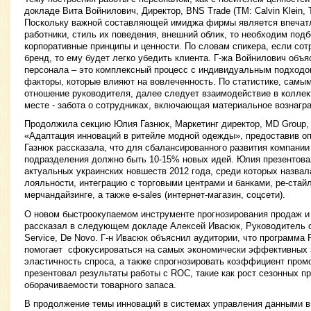
докладе Вита Войнилович, Директор, BNS Trade (ТМ: Calvin Klei
Поскольку важной составляющей имиджа фирмы является впечатл
работники, стиль их поведения, внешний облик, то необходим под
корпоративные принципы и ценности. По словам спикера, если сот
бренд, то ему будет легко убедить клиента. Г-жа Войнилович объя
персонала – это комплексный процесс с индивидуальным подходо
факторы, которые влияют на вовлеченность. По статистике, самы
отношение руководителя, далее следует взаимодействие в коллект
месте - забота о сотрудниках, включающая материальное вознагр
Продолжила секцию Юлия Газнюк, Маркетинг директор, MD Group,
«Адаптация инноваций в ритейле модной одежды», предоставив оп
Газнюк рассказала, что для сбалансированного развития компании
подразделения должно быть 10-15% новых идей. Юлия презентов
актуальных украинских новшеств 2012 года, среди которых назва
лояльности, интеграцию с торговыми центрами и банками, ре-стайл
мерчандайзинге, а также e-sales (интернет-магазин, соцсети).
О новом быстроокупаемом инструменте прогнозирования продаж и
рассказал в следующем докладе Алексей Ивасюк, Руководитель от
Service, De Novo. Г-н Ивасюк объяснил аудитории, что программа Re
помогает сфокусироваться на самых экономически эффективных 
эластичность спроса, а также спрогнозировать коэффициент пром
презентовал результаты работы с ROC, такие как рост сезонных 
оборачиваемости товарного запаса.
В продолжение темы инноваций в системах управления данными 