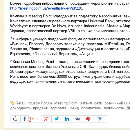
Более подробная информация о прошедшем мероприятии на страни
http://meetingpoint.ua/eventlist/view/id/220
.
Компания Meeting Point благодарит за поддержку мероприятия: ген
Консалтинг, специализированного партнера Universal Bank, эксклю
Worldsync и партнеров De Novo, Arzinger, IndoorMedia, Медиа 4 Мар
Украина, логистический партнер УВК, а так же принимающий отель P
За информационную поддержку форума организаторы благодарны:
«Бизнес», Первому Деловому телеканалу, порталам AllRetail.ua, Ret
Sostav.ua, Pharma.net.ua, журналам «Дистрибуция и логистика», «F
Equipment», «Генеральный Директор», «Акциз».
* Компания Meeting Point – лидер в организации и проведении еж
ключевых секторах бизнеса Украины и СНГ. Календарь бизнес-событ
30 ежегодных международных отраслевых форумов и B2B конгресс
Point посетили более чем 30000 сотрудников украинских и зарубе
ведущих компаний являются стратегическими партнерами деловых 
Retail Industry Forum
Meeting Point
ритейл
сети
розничный би
доходность
продажи
торговля
бренд
покупатель
лояльность
Д
1