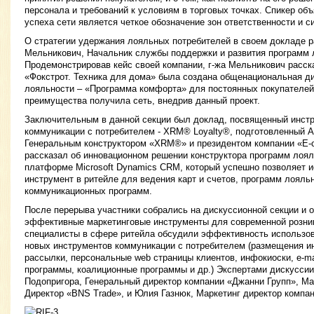
персонала и требований к условиям в торговых точках. Спикер объ
успеха сети является четкое обозначение зон ответственности и 
О стратегии удержания лояльных потребителей в своем докладе р
Мельникович, Начальник службы поддержки и развития программ 
Продемонстрировав кейс своей компании, г-жа Мельникович расска
«Фокстрот. Техника для дома» была создана общенациональная д
лояльности – «Программа комфорта» для постоянных покупателей,
преимущества получила сеть, внедрив данный проект.
Заключительным в данной секции был доклад, посвященный инст
коммуникации с потребителем - XRM® Loyalty®, подготовленный А
Генеральным конструктором «XRM®» и президентом компании «E-co
рассказал об инновационном решении конструктора программ лоя
платформе Microsoft Dynamics CRM, который успешно позволяет 
инструмент в ритейле для ведения карт и счетов, программ лояльн
коммуникационных программ.
После перерыва участники собрались на дискуссионной секции и 
эффективные маркетинговые инструменты для современной розни
специалисты в сфере ритейла обсудили эффективность использо
новых инструментов коммуникации с потребителем (размещения и
рассылки, персональные web страницы клиентов, инфокиоски, e-ma
программы, коалиционные программы и др.) Экспертами дискусси
Подопригора, Генеральный директор компании «Джанни Групп», Ма
Директор «BNS Trade», и Юлия Газнюк, Маркетинг директор компа