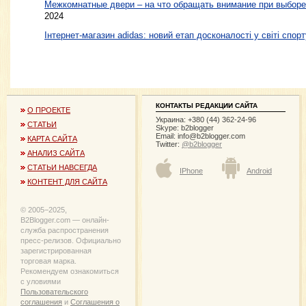
Межкомнатные двери – на что обращать внимание при выборе
2024
Інтернет-магазин adidas: новий етап досконалості у світі спорт
КОНТАКТЫ РЕДАКЦИИ САЙТА
О ПРОЕКТЕ
Украина: +380 (44) 362-24-96
СТАТЬИ
Skype: b2blogger
Email:
info@b2blogger.com
КАРТА САЙТА
Twitter:
@b2blogger
АНАЛИЗ САЙТА
СТАТЬИ НАВСЕГДА
IPhone
Android
КОНТЕНТ ДЛЯ САЙТА
© 2005−2025,
B2Blogger.com — онлайн-
служба распространения
пресс-релизов. Официально
зарегистрированная
торговая марка.
Рекомендуем ознакомиться
с уловиями
Пользовательского
соглашения
и
Соглашения о