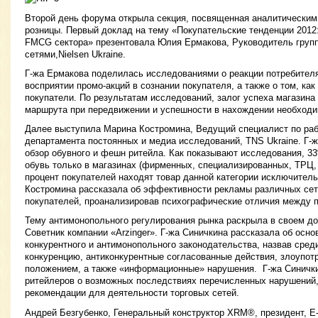
Второй день форума открыла секция, посвященная аналитическим
розницы. Первый доклад на тему «Покупательские тенденции 2012
FMCG сектора» презентовала Юлия Ермакова, Руководитель групп
сетями,Nielsen Ukraine.
Г-жа Ермакова поделилась исследованиями о реакции потребителя
восприятии промо-акций в сознании покупателя, а также о том, ка
покупатели. По результатам исследований, залог успеха магазина
маршрута при передвижении и успешности в нахождении необходи
Далее выступила Марина Костромина, Ведущий специалист по раб
департамента постоянных и медиа исследований, TNS Ukraine. Г-
обзор обувного и фешн ритейла. Как показывают исследования, 3
обувь только в магазинах (фирменных, специализированных, ТРЦ, 
процент покупателей находят товар данной категории исключитель
Костромина рассказала об эффективности рекламы различных сет
покупателей, проанализировав психографические отличия между 
Тему антимонопольного регулирования рынка раскрыла в своем до
Советник компании «Arzinger». Г-жа Синичкина рассказала об осн
конкурентного и антимонопольного законодательства, назвав сре
конкуренцию, антиконкурентные согласованные действия, злоупо
положением, а также «информационные» нарушения. Г-жа Синичк
ритейлеров о возможных последствиях перечисленных нарушений,
рекомендации для деятельности торговых сетей.
Андрей Безгубенко, Генеральный конструктор XRM®, президент, E-