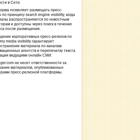
сти в Сети.
орма позволяет размещать пресс-
 по принципу search engine visibility, когда
иалы распространяются по новостным
торам и доступны через поиск в течение
са после размещения.
щение корпоративных пресс-релизов по
пу media visibility гарантирует
остранение материала по каналам
ационных агентств и перепечатку текста
кации ведущими онлайн СМИ.
ger.com не несет ответственности за
жание материалов, опубликованных
ерами пресс-релизной платформы.