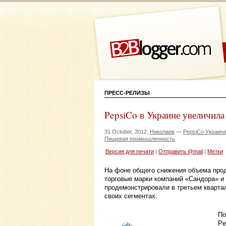
ПРЕСС-РЕЛИЗЫ
PepsiCo в Украине увеличила
31 October, 2012,
Николаев
—
PepsiCo Украин
Пищевая промышленность
Версия для печати
|
Отправить @mail
|
Метки
На фоне общего снижения объема прода
торговые марки компаний «Сандора» и
продемонстрировали в третьем квартал
своих сегментах.
По
Pe