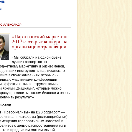
оны
в
АС АЛЕКСАНДР
«Партизанский маркетинг
2017»: открыт конкурс на
организацию трансляции
«Мы собрали на одной сцене
лучших экспертов по
джетному маркетингу и бизнесменов,
едривших инструменты партизанского
инга в своих компаниях, чтобы они
лись с участниками конференции
и эффективными инструментами и
и яркими „фишками“, которые можно
сразу применить в своем бизнесе и очень
получить результат»
ТФОРМЕ
 «Пресс-Релизы» на B2Blogger.com —
-релизная платформа (релизоприёмник)
азмещения корпоративных новостей и
релизов с целью распространения их в
ете и придачи им максимальной