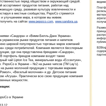
етственностью перед обществом и окружающей средой.
видимо
й ассортимент продуктов питания, работая над
Платф
ужающую среду, развивая культуру вовлеченности и
релизы
естируя в местные сообщества, PepsiCo стремится
матер
 и улучшением мира, в котором мы живем.
агрега
получить на сайтах
www.pepsico.com
,
www.sandora.ua
.
получа
Разме
принци
распр
аниями «Сандора» и «Вимм-Билль-Данн Украина».
информ
 украинском рынке продуктов питания и напитков.
публи
лено широкой популярностью торговых марок компаний
B2Blog
а» среди потребителей. Компания является бесспорным
содер
дукции, где она представлена брендами «Сандора»,
партн
 В портфель брендов компании входят также
дный чай Lipton Ice Tea, минеральная вода «Ессентуки»,
h. PepsiCo в Украине – №2 на рынке чипсов (ТМ Lay’s).
 на рынке молочной продукции с торговыми марками
«Ромол», «Веселый молочник» и др. Детское питание
дом «Агуша». Практически всю свою продукцию компания
твенных мощностях.
мации:
psiCo в Украине
 13 12