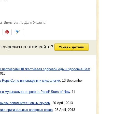
а
Вимм-Билль-Данн Украина
есс-релиз на этом сайте?
Узнать детали
 партнерами III Фестиваля здоровой еды и здоровья Best
2013
 PepsiCo по инновациям и миксологии
,
13 September,
о музыкального проекта Pepsi! Stars of Now
,
11
очок» пополнится новым вкусом
,
26 April, 2013
рию оригинальных овощных соков
,
25 April, 2013