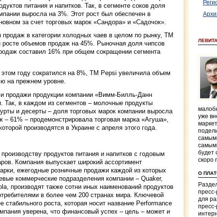
Реги
одуктов питания и напитков. Так, в сегменте соков доля
мпании выросла на 3%. Этот рост был обеспечен в
Архи
новном за счет торговых марок «Сандора» и «Садочок».
 продаж в категории холодных чаев в целом по рынку, ТМ
ЛЕВИТ
и росте объемов продаж на 45%. Рыночная доля чипсов
 продаж составил 16% при общем сокращении сегмента
в этом году сократился на 8%, ТМ Pepsi увеличила объем
ю на прежнем уровне.
 и продажи продукции компании «Вимм-Билль-Данн
. Так, в каждом из сегментов – молочные продукты
малобю
огурты и десерты – доля торговых марок компании выросла
уже вн
ж – 61% – продемонстрировала торговая марка «Агуша»,
маркет
оторой производятся в Украине с апреля этого года.
подели
самым
самым
будет 
 производству продуктов питания и напитков с годовым
скоро 
ров. Компания выпускает широкий ассортимент
арки, ежегодные розничные продажи каждой из которых
О ПЛА
вые коммерческие подразделения компании – Quaker,
Раздел
 Cola, производят также сотни иных наименований продуктов
пресс
отребителями в более чем 200 странах мира. Ключевой
для р
е стабильного роста, которая носит название Performance
пресс-
омпания уверена, что финансовый успех – цель – может и
интерн