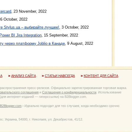
ercard
, 23 November, 2022
26 October, 2022
 Stylus.ua – выбирайте лучшее!
, 3 October, 2022
Power BI Jira Integration
, 15 September, 2022
ту через платформу Joblio в Канаде
, 9 August, 2022
ТА
АНАЛИЗ САЙТА
СТАТЬИ НАВСЕГДА
КОНТЕНТ ДЛЯ САЙТА
 распространения пресс-релизов. Официально зарегистрированная торговая марка.
овательского соглашения
и
Соглашения о конфиденциальности
. Использование
для интернет-изданий — гиперссылки) на B2Blogger.com.
B2Blogger.com
› Идеально подходит для тех случаев, когда необходимо срочно
Украина, 54000, г. Николаев, ул. Декабристов, 41/12.