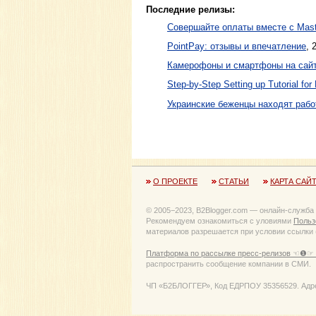
Последние релизы:
Совершайте оплаты вместе с Mast
PointPay: отзывы и впечатление
, 
Камерофоны и смартфоны на сайте
Step-by-Step Setting up Tutorial for 
Украинские беженцы находят рабо
О ПРОЕКТЕ
СТАТЬИ
КАРТА САЙ
© 2005−2023, B2Blogger.com — онлайн-служба
Рекомендуем ознакомиться с уловиями
Польз
материалов разрешается при условии ссылки (
Платформа по рассылке пресс-релизов ☜❶☞ 
распространить сообщение компании в СМИ.
ЧП «Б2БЛОГГЕР», Код ЕДРПОУ 35356529. Адрес: 