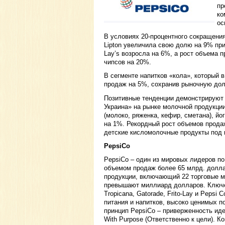
пр
ко
ос
В условиях 20-процентного сокращения
Lipton увеличила свою долю на 9% пр
Lay’s возросла на 6%, а рост объема
чипсов на 20%.
В сегменте напитков «кола», который 
продаж на 5%, сохранив рыночную дол
Позитивные тенденции демонстрируют
Украина» на рынке молочной продукции
(молоко, ряженка, кефир, сметана), й
на 1%. Рекордный рост объемов прода
детские кисломолочные продукты под к
PepsiCo
PepsiCo – один из мировых лидеров по
объемом продаж более 65 млрд. долла
продукции, включающий 22 торговые м
превышают миллиард долларов. Ключе
Tropicana, Gatorade, Frito-Lay и Pepsi
питания и напитков, высоко ценимых п
принцип PepsiCo – приверженность иде
With Purpose (Ответственно к цели). К