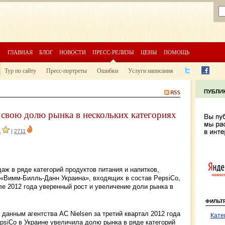
ГЛАВНАЯ
БЛОГ
НОВОСТИ
ПРЕСС-РЕЛИЗЫ
ЦЕНЫ
ПОМОЩЬ
Тур по сайту
Пресс-портреты
Ошибки
Услуги написания
 свою долю рынка в нескольких категориях
а
|
2711
ж в ряде категорий продуктов питания и напитков,
 «Вимм-Билль-Данн Украина», входящих в состав PepsiCo,
е 2012 года уверенный рост и увеличение доли рынка в
ФИЛЬТ
 данным агентства AC Nielsen за третий квартал 2012 года
Кате
psiCo в Украине увеличила долю рынка в ряде категорий