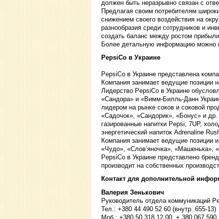
должен быть неразрывно связан с отв
Предлагая своим потребителям широки
снижением своего воздействия на окр
разнообразия среди сотрудников и инв
создать баланс между ростом прибыли
Более детальную информацию можно 
PepsiCo в Украине
PepsiCo в Украине представлена комп
Компания занимает ведущие позиции на
Лидерство PepsiCo в Украине обуслов
«Сандора» и «Вимм-Билль-Данн Украин
лидером на рынке соков и соковой про
«Садочок», «Сандорик», «Бонус» и др.
газированные напитки Pepsi, 7UP, холо
энергетический напиток Adrenaline Rus
Компания занимает ведущие позиции и
«Чудо», «Слов’яночка», «Машенька», 
PepsiCo в Украине представлено брен
производит на собственных производс
Контакт для дополнительной инфор
Валерия Зенькович
Руководитель отдела коммуникаций Pe
Тел.: +380 44 490 52 60 (внутр. 655-13)
Моб.: +380 50 318 12 00, + 380 067 590