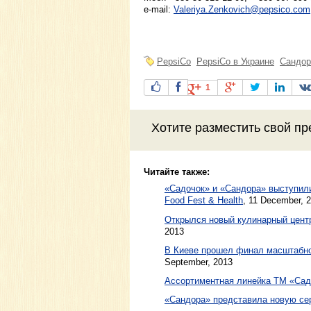
e-mail:
Valeriya.Zenkovich@pepsico.com
PepsiCo
PepsiCo в Украине
Сандор
1
Хотите разместить свой пр
Читайте также:
«Садочок» и «Сандора» выступили
Food Fest & Health
,
11 December, 
Открылся новый кулинарный центр
2013
В Киеве прошел финал масштабног
September, 2013
Ассортиментная линейка ТМ «Сад
«Сандора» представила новую се