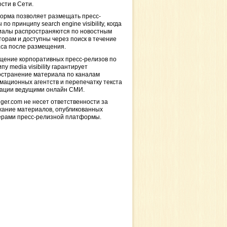
сти в Сети.
орма позволяет размещать пресс-
 по принципу search engine visibility, когда
иалы распространяются по новостным
торам и доступны через поиск в течение
са после размещения.
щение корпоративных пресс-релизов по
пу media visibility гарантирует
остранение материала по каналам
ационных агентств и перепечатку текста
кации ведущими онлайн СМИ.
ger.com не несет ответственности за
жание материалов, опубликованных
ерами пресс-релизной платформы.