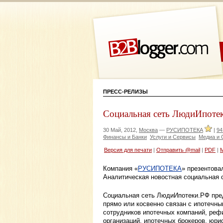
ПРЕСС-РЕЛИЗЫ
Социальная сеть ЛюдиИпотек
30 Май, 2012,
Москва
—
РУСИПОТЕКА
|
94
Финансы и Банки
Услуги и Сервисы
Медиа и
Версия для печати
|
Отправить @mail
|
PDF
|
Компания «
РУСИПОТЕКА
» презентова
Аналитическая новостная социальная 
Социальная сеть ЛюдиИпотеки.РФ пред
прямо или косвенно связан с ипотечны
сотрудников ипотечных компаний, ре
организаций, ипотечных брокеров, юрис