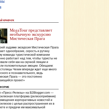
оны
в
Й КРАВЧУК
MegaTour представляет
необычную экскурсию
Мистическая Прага
оей задумке экскурсия Мистическая Прага
ает однообразие, серость и рутину.
у команда туристической компании
нно работает над тем, чтобы туристы не
овали себя как на скучной лекции и
али положительные эмоции. Обещаем:
 столицы Чехии впереди ждет еще много
сного и познавательного, ведь
еская Прага — это постоянно
вающийся проект»
ТФОРМЕ
 «Пресс-Релизы» на B2Blogger.com —
-релизная платформа (релизоприёмник)
азмещения корпоративных новостей и
релизов с целью распространения их в
ете и придачи им максимальной