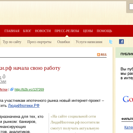
ГЛАВНАЯ
БЛОГ
НОВОСТИ
ПРЕСС-РЕЛИЗЫ
ЦЕНЫ
ПОМОЩЬ
Тур по сайту
Пресс-портреты
Ошибки
Услуги написания
и.рф начала свою работу
1
 СМИ
Метки
|
http://b2b.vc/137269
ла участникам ипотечного рынка новый интернет-проект –
сеть
ЛюдиИпотеки.РФ
«На сайте социальной сети
назначена для тех, кто
ФИЛЬТ
м рынком: банкиров,
ЛюдиИпотеки.рф посетители
финансирующих
смогут получать актуальную
Кате
тов, аналитиков,