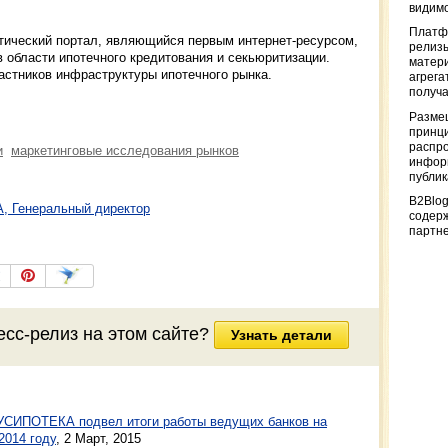
видимо
Платф
ический портал, являющийся первым интернет-ресурсом,
релизы
 области ипотечного кредитования и секьюритизации.
матер
астников инфраструктуры ипотечного рынка.
агрега
получа
Разме
принци
распр
и
маркетинговые исследования рынков
информ
публи
B2Blog
, Генеральный директор
содер
партн
есс-релиз на этом сайте?
Узнать детали
УСИПОТЕКА подвел итоги работы ведущих банков на
2014 году
,
2 Март, 2015