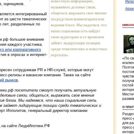
новостную информацию,
Реги
в, оценщиков.
налаживать деловые связи,
Архи
общаться, выражать свое мнение
вляется интегрированный
посредством комментариев или
оит из шести тематических
о лет, разделенных по
ведения блога. Мы надеемся, что
НИКОЛА
наша социальная сеть найдет
свою аудиторию и со временем
ки.рф большое внимание
займет лидирующие позиции
ия каждого участника.
среди тематических и новостных
го или корпоративного
порталов»
тия в опросах и интернет-
«По св
исключ
Поэтом
ресен сотрудникам PR и HR-служб, которые могут
постоя
есс-релизы и вакансии компании. Также на сайте
чувств
ий рынков
.
получ
гостей
интере
теки.рф посетители смогут получать актуальную
Мистич
деловые связи, общаться, выражать свое мнение
разви
ия блога. Мы надеемся, что наша социальная сеть
м займет лидирующие позиции среди тематических и
О ПЛА
берт Ипполитов, генеральный директор компании
Раздел
пресс
для р
а
на сайте ЛюдиИпотеки.РФ
пресс-
интерн