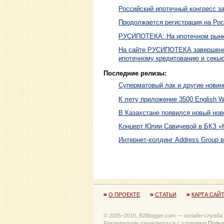
Российский ипотечный конгресс з
Продолжается регистрация на Рос
РУСИПОТЕКА: На ипотечном рынке
На сайте РУСИПОТЕКА завершено
ипотечному кредитованию и секь
Последние релизы:
Суперматовый лак и другие новинк
К лету приложение 3500 English W
В Казахстане появился новый ново
Концерт Юлии Савичевой в БКЗ «
Интернет-холдинг Address Group 
О ПРОЕКТЕ
СТАТЬИ
КАРТА САЙ
© 2005−2015, B2Blogger.com — онлайн-служба
Рекомендуем ознакомиться с уловиями
Польз