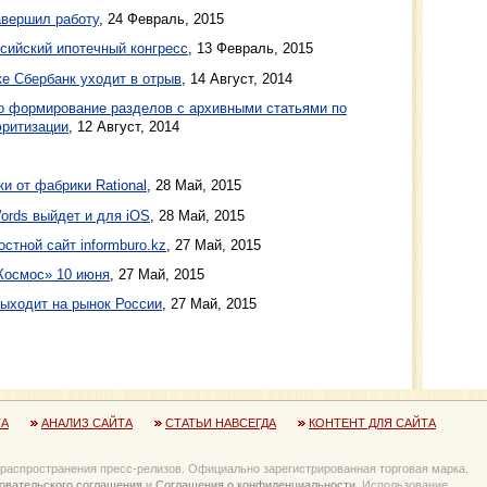
авершил работу
,
24 Февраль, 2015
сийский ипотечный конгресс
,
13 Февраль, 2015
 Сбербанк уходит в отрыв
,
14 Август, 2014
 формирование разделов с архивными статьями по
юритизации
,
12 Август, 2014
и от фабрики Rational
, 28 Май, 2015
ords выйдет и для iOS
, 28 Май, 2015
стной сайт informburo.kz
, 27 Май, 2015
Космос» 10 июня
, 27 Май, 2015
выходит на рынок России
, 27 Май, 2015
ТА
АНАЛИЗ САЙТА
СТАТЬИ НАВСЕГДА
КОНТЕНТ ДЛЯ САЙТА
 распространения пресс-релизов. Официально зарегистрированная торговая марка.
овательского соглашения
и
Соглашения о конфиденциальности
. Использование