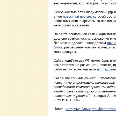
законодателей, коллекторов, риэлторо
Особенностью сети ЛюдиИпотеки.рф я
в нее
новостной портал
, который сост
новостных лент с архивом за нескольк
категориям и сюжетам.
На сайте социальной сети ЛюдиИпоте
уделено возможностям выражения мнен
Это можно сделать посредством
лично
блога
, размещения комментариев, учас
конференциях.
Сайт ЛюдиИпотеки.РФ может быть инте
самостоятельно размещать новости, пр
работает интернет-магазин
исследован
“На сайте социальной сети ЛюдиИпо
новостную информацию, налаживать 
посредством комментариев или веден
найдет свою аудиторию и со времене
новостных порталов”
, – говорит Аль
«РУСИПОТЕКА».
Читать
интервью Альберта Ипполитов