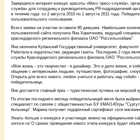
Завершился интернет-конкурс красоты «Мисс пресс-служба», орг
служба» для сотрудниц и руководительниц PR-подразделений орг
в течение года: со 2 августа 2010 по 1 августа 2011 года. Победи
пользовательского голосования.
Всего заявки на участие оставили 80 девушек. Наибольшее колич
пользователей сайта получила Яна Харитонова, ведущий специал
краснодарского регионального филиала ОАО "Россельхозбанк".
Яна окончила Кубанский Государственный университет, факультет
Работала в издательстве, редакции газеты. Последние 2 года явл
службы Краснодарского регионального филиала ОАО "Россельхоз
«Моя жизнь - это творчество - я дизайнер. Это и дело жизни, и хо
общение с интересными людьми, путешествия, фотографию, сноубо
Открыта для всего нового, люблю учиться и работать над собой» -
победительница.
Яне достается главный приз – туристическая путевка на морской к
По итогам последнего месяца победительницей июля была выбран
специалист по связям с общественностью БУ ХМАО-Югры "Сургут
больница". Марина получает подарочный сертификат сети магазин
Узнать больше о конкурсе и участницах можно на официальном сайте
service.ru/ О сроках проведения нового этапа конкурса будет объ