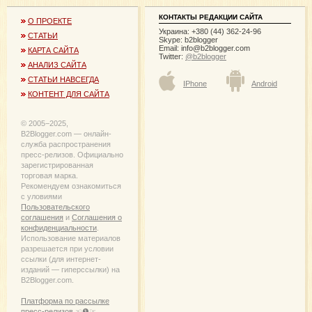
КОНТАКТЫ РЕДАКЦИИ САЙТА
О ПРОЕКТЕ
Украина: +380 (44) 362-24-96
СТАТЬИ
Skype: b2blogger
Email:
info@b2blogger.com
КАРТА САЙТА
Twitter:
@b2blogger
АНАЛИЗ САЙТА
СТАТЬИ НАВСЕГДА
IPhone
Android
КОНТЕНТ ДЛЯ САЙТА
© 2005−2025,
B2Blogger.com — онлайн-
служба распространения
пресс-релизов. Официально
зарегистрированная
торговая марка.
Рекомендуем ознакомиться
с уловиями
Пользовательского
соглашения
и
Соглашения о
конфиденциальности
.
Использование материалов
разрешается при условии
ссылки (для интернет-
изданий — гиперссылки) на
B2Blogger.com.
Платформа по рассылке
пресс-релизов ☜❶☞