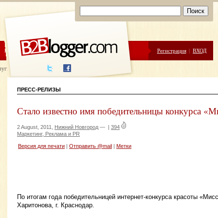
ЦЕНЫ
ПОМОЩЬ
Регистрация
|
ВХОД
луги написания
ПРЕСС-РЕЛИЗЫ
Стало известно имя победительницы конкурса «М
2 August, 2011,
Нижний Новгород
—
|
394
Маркетинг, Реклама и PR
Версия для печати
|
Отправить @mail
|
Метки
По итогам года победительницей интернет-конкурса красоты «Мис
Харитонова, г. Краснодар.