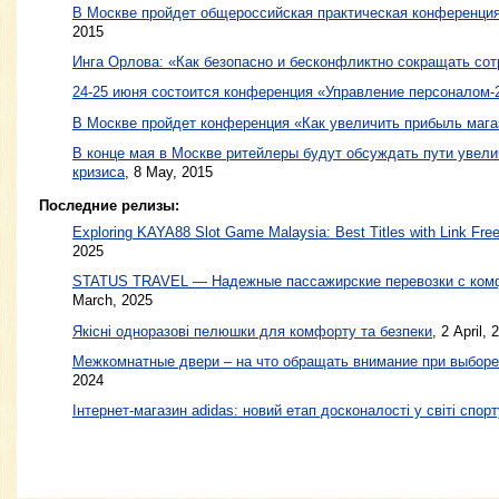
В Москве пройдет общероссийская практическая конференци
2015
Инга Орлова: «Как безопасно и бесконфликтно сокращать со
24-25 июня состоится конференция «Управление персоналом-
В Москве пройдет конференция «Как увеличить прибыль мага
В конце мая в Москве ритейлеры будут обсуждать пути увели
кризиса
,
8 May, 2015
Последние релизы:
Exploring KAYA88 Slot Game Malaysia: Best Titles with Link Free
2025
STATUS TRAVEL — Надежные пассажирские перевозки с ком
March, 2025
Якісні одноразові пелюшки для комфорту та безпеки
, 2 April, 
Межкомнатные двери – на что обращать внимание при выборе
2024
Інтернет-магазин adidas: новий етап досконалості у світі спорт