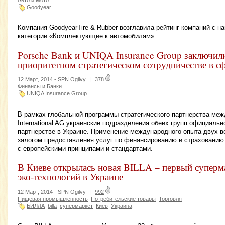
Goodyear
Компания GoodyearTire & Rubber возглавила рейтинг компаний с н
категории «Комплектующие к автомобилям»
Porsche Bank и UNIQA Insurance Group заключил
приоритетном стратегическом сотрудничестве в с
12 Март, 2014 -
SPN Ogilvy
|
378
Финансы и Банки
UNIQA Insurance Group
В рамках глобальной программы стратегического партнерства меж
International AG украинские подразделения обеих групп официаль
партнерстве в Украине. Применение международного опыта двух 
залогом предоставления услуг по финансированию и страхованию
с европейскими принципами и стандартами.
В Киеве открылась новая BILLA – первый суперм
эко-технологий в Украине
12 Март, 2014 -
SPN Ogilvy
|
992
Пищевая промышленность
Потребительские товары
Торговля
БИЛЛА
billa
супермаркет
Киев
Украина