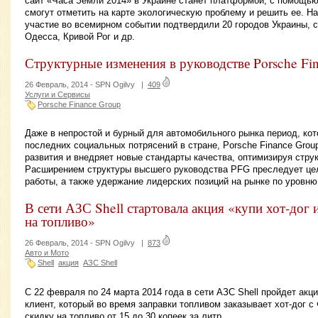
сайт «Часа Земли 2014» в Украине станет платформой, с помощью
смогут отметить на карте экологическую проблему и решить ее. Н
участие во всемирном событии подтвердили 20 городов Украины, с
Одесса, Кривой Рог и др.
Структурные изменения в руководстве Porsche Fi
26 Февраль, 2014 -
SPN Ogilvy
|
409
Услуги и Сервисы
Porsche Finance Group
Даже в непростой и бурный для автомобильного рынка период, кот
последних социальных потрясений в стране, Porsche Finance Grou
развития и внедряет новые стандарты качества, оптимизируя стру
Расширением структуры высшего руководства PFG преследует ц
работы, а также удержание лидерских позиций на рынке по уровню
В сети АЗС Shell стартовала акция «купи хот-дог 
на топливо»
26 Февраль, 2014 -
SPN Ogilvy
|
873
Авто и Мото
Shell
акция
АЗС Shell
С 22 февраля по 24 марта 2014 года в сети АЗС Shell пройдет акц
клиент, который во время заправки топливом заказывает хот-дог с
скидку на топливо от 15 до 30 копеек за литр.