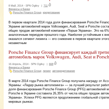
8 Май, 2014 -
SPN Ogilvy
|
711
Финансы и Банки
Porsche Finance Group
кредитование
В первом квартале 2014 года доля финансирования Porsche Financ
Украине автомобилей марок Volkswagen, Audi, Seat и Porsche сост
общих продаж автомобилей компании «Порше Украина». Это на 6%
аналогичным периодом прошлого года. Наиболее устойчивым к в
оказался сегмент лизинга — его снижение в первом квартале этог
незаметным
Porsche Finance Group финансирует каждый трет
автомобиль марок Volkswagen, Audi, Seat и Porsc
16 Апрель, 2014 -
SPN Ogilvy
|
668
Финансы и Банки
Porsche Finance Group
лизинг
автокредитование
В марте 2014 года Porsche Finance Group получила награду от Ас
Украины: «Лидер рынка автолизинга» — за лучший результат работы
доля финансирования Porsche Finance Group (PFG) автомобилей ма
Porsche в Украине составила 26,35% от числа общих продаж авт
Украина». Успехи PFG являются продолжением глобальной страте
мировых рынках.