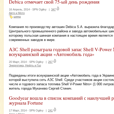
Debica отмечает свой 75-ый день рождения
16 Апрель, 2014 -
SPN Ogilvy
|
347
Авто и Мото
шины
Компания по производству автошин Debica S.A. выразила благода
Центрального промышленного района и завода автомобильных шин 
которому польская шинная компания в настоящее время является
современных заводов в мире.
АЗС Shell разыграла годовой запас Shell V-Power 
всеукраинской акции «Автомобиль года»
20 Март, 2014 -
SPN Ogilvy
|
267
Энергетика, Нефть и Газ
Подведены итоги всеукраинской акции «Автомобиль года в Украине
которой выступила сеть АЗС Shell. Среди участников акции состоя
числе и годового запаса топлива Shell V-Power Nitro+ (1 000 литров
житель города Мукачево Сергей Стинич.
Goodyear вошла в список компаний с наилучшей р
журнала Fortune
17 Март, 2014 -
SPN Ogilvy
|
241
Авто и Мото