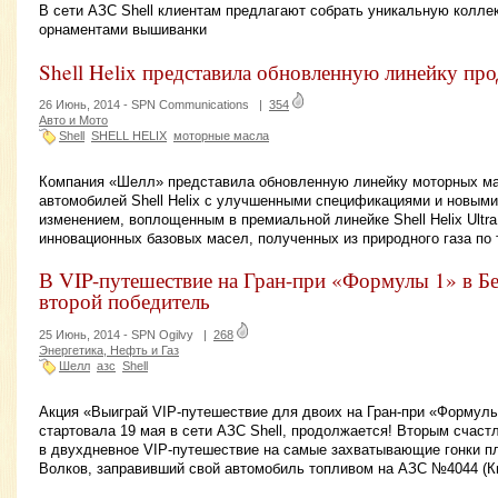
В сети АЗС Shell клиентам предлагают собрать уникальную колле
орнаментами вышиванки
Shell Helix представила обновленную линейку пр
26 Июнь, 2014 -
SPN Communications
|
354
Авто и Мото
Shell
SHELL HELIX
моторные масла
Компания «Шелл» представила обновленную линейку моторных ма
автомобилей Shell Helix с улучшенными спецификациями и новым
изменением, воплощенным в премиальной линейке Shell Helix Ultr
инновационных базовых масел, полученных из природного газа по т
В VIP-путешествие на Гран-при «Формулы 1» в Бе
второй победитель
25 Июнь, 2014 -
SPN Ogilvy
|
268
Энергетика, Нефть и Газ
Шелл
азс
Shell
Акция «Выиграй VIP-путешествие для двоих на Гран-при «Формулы
стартовала 19 мая в сети АЗС Shell, продолжается! Вторым счаст
в двухдневное VIP-путешествие на самые захватывающие гонки п
Волков, заправивший свой автомобиль топливом на АЗС №4044 (Ки