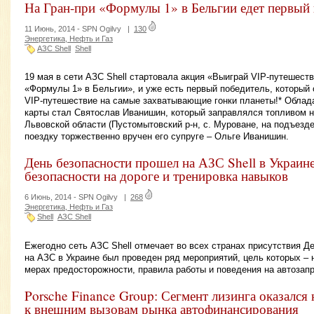
На Гран-при «Формулы 1» в Бельгии едет первый
11 Июнь, 2014 -
SPN Ogilvy
|
130
Энергетика, Нефть и Газ
АЗС Shell
Shell
19 мая в сети АЗС Shell стартовала акция «Выиграй VIP-путешеств
«Формулы 1» в Бельгии», и уже есть первый победитель, который
VIP-путешествие на самые захватывающие гонки планеты!* Облад
карты стал Святослав Иванишин, который заправлялся топливом н
Львовской области (Пустомытовский р-н, с. Муроване, на подъезде
поездку торжественно вручен его супруге – Ольге Иванишин.
День безопасности прошел на АЗС Shell в Украин
безопасности на дороге и тренировка навыков
6 Июнь, 2014 -
SPN Ogilvy
|
268
Энергетика, Нефть и Газ
Shell
АЗС Shell
Ежегодно сеть АЗС Shell отмечает во всех странах присутствия Де
на АЗС в Украине был проведен ряд мероприятий, цель которых – 
мерах предосторожности, правила работы и поведения на автозапр
Porsche Finance Group: Сегмент лизинга оказался
к внешним вызовам рынка автофинансирования