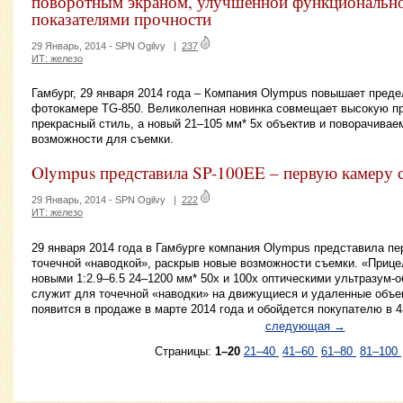
поворотным экраном, улучшенной функциональн
показателями прочности
29 Январь, 2014 -
SPN Ogilvy
|
237
ИТ: железо
Гамбург, 29 января 2014 года – Компания Olympus повышает преде
фотокамере TG-850. Великолепная новинка совмещает высокую п
прекрасный стиль, а новый 21–105 мм* 5x объектив и поворачива
возможности для съемки.
Olympus представила SP-100EE – первую камеру 
29 Январь, 2014 -
SPN Ogilvy
|
222
ИТ: железо
29 января 2014 года в Гамбурге компания Olympus представила пе
точечной «наводкой», раскрыв новые возможности съемки. «Прицел
новыми 1:2.9–6.5 24–1200 мм* 50x и 100х оптическими ультразум-
служит для точечной «наводки» на движущиеся и удаленные объе
появится в продаже в марте 2014 года и обойдется покупателю в 4
следующая →
Страницы:
1–20
21–40
41–60
61–80
81–100