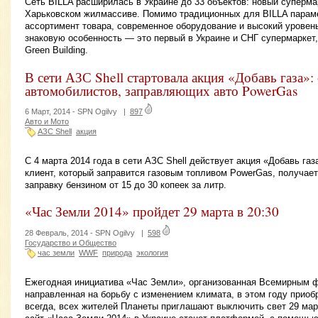
Сеть BILLA расширилась в Украине до 33 объектов: новый суперма
Харьковском жилмассиве. Помимо традиционных для BILLA параме
ассортимент товара, современное оборудование и высокий уровен
знаковую особенность — это первый в Украине и СНГ супермаркет,
Green Building.
В сети АЗС Shell стартовала акция «Добавь газа»:
автомобилистов, заправляющих авто PowerGas
6 Март, 2014 -
SPN Ogilvy
|
897
Авто и Мото
АЗС Shell
акция
С 4 марта 2014 года в сети АЗС Shell действует акция «Добавь газ
клиент, который заправится газовым топливом PowerGas, получае
заправку бензином от 15 до 30 копеек за литр.
«Час Земли 2014» пройдет 29 марта в 20:30
28 Февраль, 2014 -
SPN Ogilvy
|
598
Государство и Общество
час земли
WWF
природа
экология
Ежегодная инициатива «Час Земли», организованная Всемирным 
направленная на борьбу с изменением климата, в этом году приобр
всегда, всех жителей Планеты приглашают выключить свет 29 марта