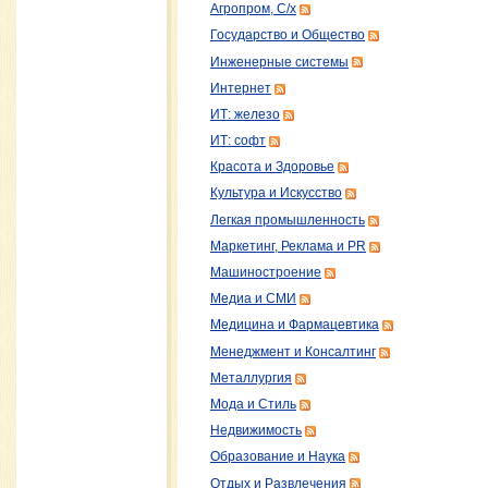
Агропром, С/х
Государство и Общество
Инженерные системы
Интернет
ИТ: железо
ИТ: софт
Красота и Здоровье
Культура и Искусство
Легкая промышленность
Маркетинг, Реклама и PR
Машиностроение
Медиа и СМИ
Медицина и Фармацевтика
Менеджмент и Консалтинг
Металлургия
Мода и Стиль
Недвижимость
Образование и Наука
Отдых и Развлечения