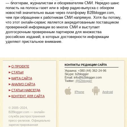
— блоггерам, журналистам и обозревателям СМИ. Нередко шанс
попасть на полосы газет или в эфир радио-выпуска с обзором
новостей значительно выше через платформу B2Bblogger.com,
чем при обращении к работникам СМИ напрямую. Хотя бы потому,
что этот онлайн-сервис является аккредитованным поставщиком
проверенной информации во многих СМИ и выступает
долгосрочным проверенным партнером для множества
российских изданий, в которых достоверности информации
уделяют пристальное внимание.
КОНТАКТЫ РЕДАКЦИИ САЙТА
О ПРОЕКТЕ
Украина: +380 (44) 362-24-96
СТАТЬИ
Skype: b2blogger
Email:
info@b2blogger.com
КАРТА САЙТА
Twitter:
@b2blogger
АНАЛИЗ САЙТА
СТАТЬИ НАВСЕГДА
IPhone
Android
КОНТЕНТ ДЛЯ САЙТА
© 2005−2024,
B2Blogger.com — онлайн-
служба распространения
пресс-релизов. Официально
зарегистрированная