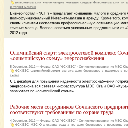
интернет-магазин
куплю интернет-магазин
создать Интернет-магазин
инте
интернет-магазин
Бизнес-портал «NCITY» предлагает компаниям малого и среднего 
полнофункциональный Интернет-магазин в аренду. Кроме того, к
своим клиентам бесплатную профессиональную оптимизацию мага
течение месяца. Воспользоваться уникальным предложением от 
2012 года.
Олимпийский старт: электросетевой комплекс Соч
«олимпийскую схему» энергоснабжения
5 December, 2012 —
Филиал ОАО "ФСК ЕЭС" - Сочинское предприятие МЭС Юг
ФСК ЕЭС
олимпийский режим
эксплуатация
безопасность
надежность
по
схема
С 1 декабря для повышения надежности электроснабжения потреб
энергорайона вся сетевая инфраструктура МЭС Юга и ОАО «Кубан
заработает по «олимпийской схеме».
Рабочие места сотрудников Сочинского предприя
соответствуют требованиям по охране труда
4 December, 2012 —
Филиал ОАО "ФСК ЕЭС" - Сочинское предприятие МЭС Юг
ФСК ЕЭС
МЭС Юга
охрана труда
аттестация
безопасность
производстве