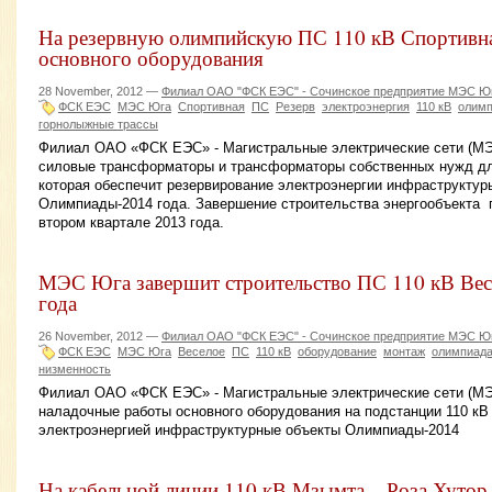
На резервную олимпийскую ПС 110 кВ Спортивная
основного оборудования
28 November, 2012 —
Филиал ОАО "ФСК ЕЭС" - Сочинское предприятие МЭС Ю
ФСК ЕЭС
МЭС Юга
Спортивная
ПС
Резерв
электроэнергия
110 кВ
олим
горнолыжные трассы
Филиал ОАО «ФСК ЕЭС» - Магистральные электрические сети (МЭ
силовые трансформаторы и трансформаторы собственных нужд дл
которая обеспечит резервирование электроэнергии инфраструктур
Олимпиады-2014 года. Завершение строительства энергообъекта 
втором квартале 2013 года.
МЭС Юга завершит строительство ПС 110 кВ Весе
года
26 November, 2012 —
Филиал ОАО "ФСК ЕЭС" - Сочинское предприятие МЭС Ю
ФСК ЕЭС
МЭС Юга
Веселое
ПС
110 кВ
оборудование
монтаж
олимпиад
низменность
Филиал ОАО «ФСК ЕЭС» - Магистральные электрические сети (МЭ
наладочные работы основного оборудования на подстанции 110 кВ
электроэнергией инфраструктурные объекты Олимпиады-2014
На кабельной линии 110 кВ Мзымта – Роза Хутор 