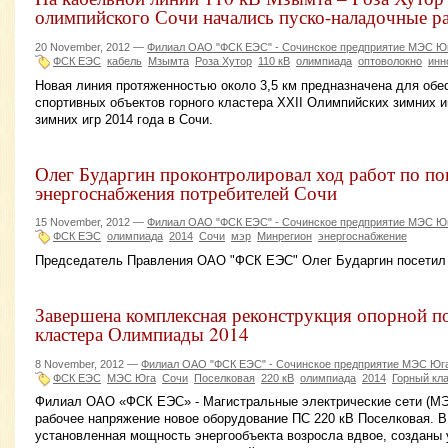
олимпийского Сочи начались пуско-наладочные р
20 November, 2012 —
Филиал ОАО "ФСК ЕЭС" - Сочинское предприятие МЭС Ю
ФСК ЕЭС
кабель
Мзымта
Роза Хутор
110 кВ
олимпиада
оптоволокно
инн
Новая линия протяженностью около 3,5 км предназначена для обе
спортивных объектов горного кластера XXII Олимпийских зимних и
зимних игр 2014 года в Сочи.
Олег Бударгин проконтролировал ход работ по 
энергоснабжения потребителей Сочи
15 November, 2012 —
Филиал ОАО "ФСК ЕЭС" - Сочинское предприятие МЭС Ю
ФСК ЕЭС
олимпиада
2014
Сочи
мэр
Минрегион
энергоснабжение
Председатель Правления ОАО "ФСК ЕЭС" Олег Бударгин посетил 
Завершена комплексная реконструкция опорной п
кластера Олимпиады 2014
8 November, 2012 —
Филиал ОАО "ФСК ЕЭС" - Сочинское предприятие МЭС Юг
ФСК ЕЭС
МЭС Юга
Сочи
Поселковая
220 кВ
олимпиада
2014
Горный кл
Филиал ОАО «ФСК ЕЭС» - Магистральные электрические сети (МЭ
рабочее напряжение новое оборудование ПС 220 кВ Поселковая. В
установленная мощность энергообъекта возросла вдвое, созданы 