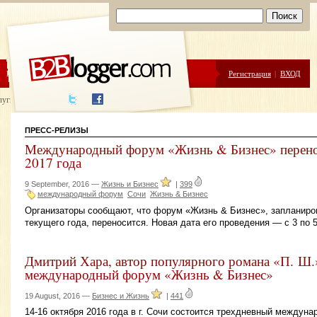
ЦЕНЫ
ПОМОЩЬ
Регистрация
|
ВХОД
луги написания
ПРЕСС-РЕЛИЗЫ
Международный форум «Жизнь & Бизнес» перенос
2017 года
9 September, 2016 —
Жизнь и Бизнес
|
399
международный форум
Сочи
Жизнь & Бизнес
Организаторы сообщают, что форум «Жизнь & Бизнес», запланиров
текущего года, переносится. Новая дата его проведения — с 3 по 5
Дмитрий Хара, автор популярного романа «П. Ш.»
международный форум «Жизнь & Бизнес»
19 August, 2016 —
Бизнес и Жизнь
|
441
14-16 октября 2016 года в г. Сочи состоится трехдневный между