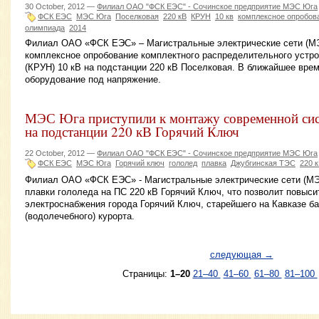
30 October, 2012 —
Филиал ОАО "ФСК ЕЭС" - Сочинское предприятие МЭС Юга
ФСК ЕЭС
МЭС Юга
Поселковая
220 кВ
КРУН
10 кв
комплексное опробов
олимпиада
2014
Филиал ОАО «ФСК ЕЭС» – Магистральные электрические сети (МЭ
комплексное опробование комплектного распределительного устро
(КРУН) 10 кВ на подстанции 220 кВ Поселковая. В ближайшее вре
оборудование под напряжение.
МЭС Юга приступили к монтажу современной сис
на подстанции 220 кВ Горячий Ключ
22 October, 2012 —
Филиал ОАО "ФСК ЕЭС" - Сочинское предприятие МЭС Юга
ФСК ЕЭС
МЭС Юга
Горячий ключ
гололед
плавка
Джубгинская ТЭС
220 
Филиал ОАО «ФСК ЕЭС» - Магистральные электрические сети (МЭС
плавки гололеда на ПС 220 кВ Горячий Ключ, что позволит повыс
электроснабжения города Горячий Ключ, старейшего на Кавказе б
(водолечебного) курорта.
следующая →
Страницы:
1–20
21–40
41–60
61–80
81–100