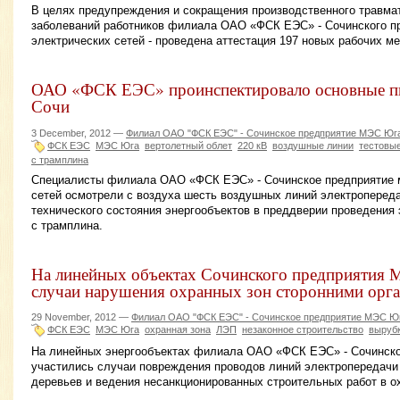
В целях предупреждения и сокращения производственного травм
заболеваний работников филиала ОАО «ФСК ЕЭС» - Сочинского п
электрических сетей - проведена аттестация 197 новых рабочих ме
ОАО «ФСК ЕЭС» проинспектировало основные пи
Сочи
3 December, 2012 —
Филиал ОАО "ФСК ЕЭС" - Сочинское предприятие МЭС Юг
ФСК ЕЭС
МЭС Юга
вертолетный облет
220 кВ
воздушные линии
тестовы
с трамплина
Специалисты филиала ОАО «ФСК ЕЭС» - Сочинское предприятие 
сетей осмотрели с воздуха шесть воздушных линий электропереда
технического состояния энергообъектов в преддверии проведения
с трамплина.
На линейных объектах Сочинского предприятия 
случаи нарушения охранных зон сторонними орг
29 November, 2012 —
Филиал ОАО "ФСК ЕЭС" - Сочинское предприятие МЭС Ю
ФСК ЕЭС
МЭС Юга
охранная зона
ЛЭП
незаконное строительство
выруб
На линейных энергообъектах филиала ОАО «ФСК ЕЭС» - Сочинско
участились случаи повреждения проводов линий электропередачи 
деревьев и ведения несанкционированных строительных работ в о