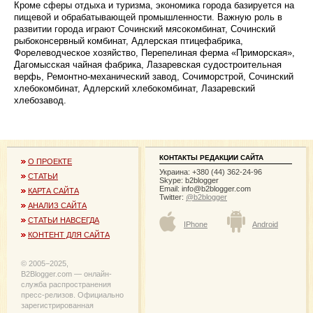
Кроме сферы отдыха и туризма, экономика города базируется на
пищевой и обрабатывающей промышленности. Важную роль в
развитии города играют Сочинский мясокомбинат, Сочинский
рыбоконсервный комбинат, Адлерская птицефабрика,
Форелеводческое хозяйство, Перепелиная ферма «Приморская»,
Дагомысская чайная фабрика, Лазаревская судостроительная
верфь, Ремонтно-механический завод, Сочиморстрой, Сочинский
хлебокомбинат, Адлерский хлебокомбинат, Лазаревский
хлебозавод.
КОНТАКТЫ РЕДАКЦИИ САЙТА
О ПРОЕКТЕ
Украина: +380 (44) 362-24-96
СТАТЬИ
Skype: b2blogger
Email:
info@b2blogger.com
КАРТА САЙТА
Twitter:
@b2blogger
АНАЛИЗ САЙТА
СТАТЬИ НАВСЕГДА
IPhone
Android
КОНТЕНТ ДЛЯ САЙТА
© 2005−2025,
B2Blogger.com — онлайн-
служба распространения
пресс-релизов. Официально
зарегистрированная