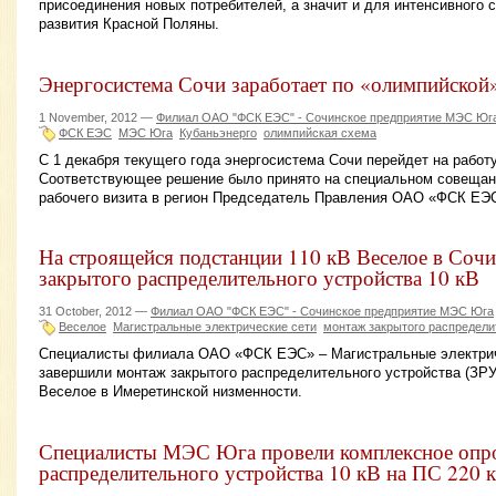
присоединения новых потребителей, а значит и для интенсивного 
развития Красной Поляны.
Энергосистема Сочи заработает по «олимпийской»
1 November, 2012 —
Филиал ОАО "ФСК ЕЭС" - Сочинское предприятие МЭС Юг
ФСК ЕЭС
МЭС Юга
Кубаньэнерго
олимпийская схема
С 1 декабря текущего года энергосистема Сочи перейдет на работ
Соответствующее решение было принято на специальном совещани
рабочего визита в регион Председатель Правления ОАО «ФСК ЕЭ
На строящейся подстанции 110 кВ Веселое в Соч
закрытого распределительного устройства 10 кВ
31 October, 2012 —
Филиал ОАО "ФСК ЕЭС" - Сочинское предприятие МЭС Юга
Веселое
Магистральные электрические сети
монтаж закрытого распредели
Специалисты филиала ОАО «ФСК ЕЭС» – Магистральные электрич
завершили монтаж закрытого распределительного устройства (ЗРУ)
Веселое в Имеретинской низменности.
Специалисты МЭС Юга провели комплексное опр
распределительного устройства 10 кВ на ПС 220 