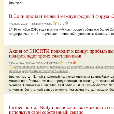
Бизнес».
В Сочи пройдет первый международный форум «
4 August, 2016 —
Бизнес и Жизнь
|
279
14-16 октября 2016 года в олимпийском городе соберутся более 25
предпринимателей, творческих личностей и успешных бизнесмено
Акция от ЭНСИТИ подходит к концу: прибыльный
подарок ждет троих счастливчиков
5 December, 2013 —
ООО «ЭНСИТИ»
|
1021
интернет магазин в аренду
готовый бизнес интернет магазин
акция интерне
магазина
аренда готового интернет магазина
Бизнес-портал Ncity.biz, который является одним из крупнейших р
магазинов в России, объявил предновогоднюю акцию для компаний
бизнеса. Совместно с Uniteller, YesCredit и СДЭК бизнес-портал Nc
клиентам бесплатный запуск интернет-магазина и старт продаж бе
Бизнес-портал Ncity предоставил возможность соз
используя свой собственный сервис