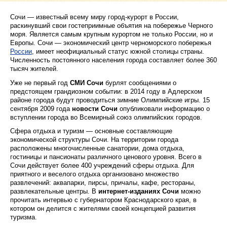
Сочи — известный всему миру город-курорт в России,
раскинувший свои гостеприимные объятия на побережье Черного
моря. Является самым крупным курортом не только России, но и
Европы. Сочи — экономический центр черноморского побережья
России
, имеет неофициальный статус южной столицы страны.
Численность постоянного населения города составляет более 360
тысяч жителей.
Уже не первый год
СМИ Сочи
бурлят сообщениями о
предстоящем грандиозном событии: в 2014 году в Адлерском
районе города будут проводиться зимние Олимпийские игры. 15
сентября 2009 года
новости Сочи
опубликовали информацию о
вступлении города во Всемирный союз олимпийских городов.
Сфера отдыха и туризм — основные составляющие
экономической структуры Сочи. На территории города
расположены многочисленные санатории, дома отдыха,
гостиницы и пансионаты различного ценового уровня. Всего в
Сочи действует более 400 учреждений сферы отдыха. Для
приятного и веселого отдыха организовано множество
развлечений: аквапарки, пирсы, причалы, кафе, рестораны,
развлекательные центры. В
интернет-изданиях Сочи
можно
прочитать интервью с губернатором Краснодарского края, в
котором он делится с жителями своей концепцией развития
туризма.