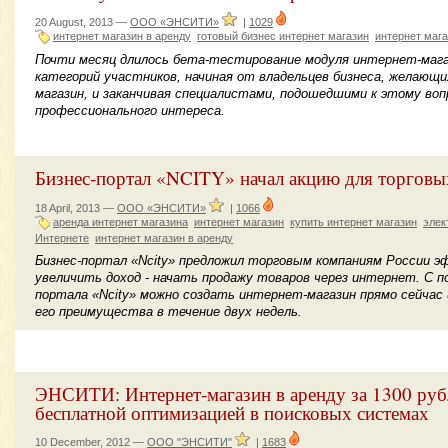
20 August, 2013 —
ООО «ЭНСИТИ»
|
1029
интернет магазин в аренду
готовый бизнес интернет магазин
интернет мага
Почти месяц длилось бета-тестирование модуля интернет-маг
категорий участников, начиная от владельцев бизнеса, желающ
магазин, и заканчивая специалистами, подошедшими к этому воп
профессионального интереса.
Бизнес-портал «NCITY» начал акцию для торговы
18 April, 2013 —
ООО «ЭНСИТИ»
|
1066
аренда интернет магазина
интернет магазин
купить интернет магазин
элек
Интернете
интернет магазин в аренду
Бизнес-портал «Ncity» предложил торговым компаниям России 
увеличить доход - начать продажу товаров через интернет. С
портала «Ncity» можно создать интернет-магазин прямо сейчас
его преимущества в течение двух недель.
ЭНСИТИ: Интернет-магазин в аренду за 1300 рубл
бесплатной оптимизацией в поисковых системах
10 December, 2012 —
ООО "ЭНСИТИ"
|
1683