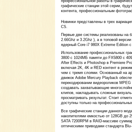
профессиональной работы в графическо
графические станции этой серии, буду
контента, профессиональным фотограф
Новинки представлены в трех вариаци
CS.
Первые две системы реализованы на баз
2.66Ghz и 3.2Ghz ), а в топовой верси
ядерный Core i7 980X Extreme Edition с
Использование профессиональных гра
3800 с 1024МБ памяти до FX5800 с 409
After Effects и Photoshop в Premiere 
включая 2K, 4K и RED контент в режим
чем с тремя слоями. Основанный на 
движок Adobe Mercury Playback обесп
перекодировании видеороликов MPEG 
создавать захватывающие многослойны
клипов, накладывать сложные визуаль
просматривать результат. Стоит отмет
доступны только на профессиональных
Все графические станции данного мод
накопителями емкостью от 128GB до 2
SATA 7200RPM в RAID-массиве суммар
оптическими приводами стандарта Blu-