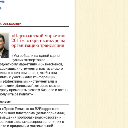
оны
в
АС АЛЕКСАНДР
«Партизанский маркетинг
2017»: открыт конкурс на
организацию трансляции
«Мы собрали на одной сцене
лучших экспертов по
джетному маркетингу и бизнесменов,
едривших инструменты партизанского
инга в своих компаниях, чтобы они
лись с участниками конференции
и эффективными инструментами и
и яркими „фишками“, которые можно
сразу применить в своем бизнесе и очень
получить результат»
ТФОРМЕ
 «Пресс-Релизы» на B2Blogger.com —
-релизная платформа (релизоприёмник)
азмещения корпоративных новостей и
релизов с целью распространения их в
ете и придачи им максимальной