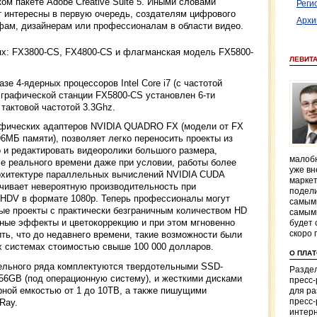
м пакете Adobe Creative Suite 5. Иными словами
Реги
т интересны в первую очередь, создателям цифрового
Архи
ам, дизайнерам или профессионалам в области видео.
ях: FX3800-CS, FX4800-CS и флагманская модель FX5800-
ЛЕВИТ
е 4-ядерных процессоров Intel Core i7 (с частотой
и графической станции FX5800-CS установлен 6-ти
 тактовой частотой 3.3Ghz.
фических адаптеров NVIDIA QUADRO FX (модели от FX
6МБ памяти), позволяет легко переносить проекты из
Pro и редактировать видеоролики большого размера,
малобю
е реального времени даже при условии, работы более
уже вн
архитектуре параллельных вычислений NVIDIA CUDA
маркет
ечивает невероятную производительность при
подели
HDV в формате 1080p. Теперь профессионалы могут
самым
е проекты с практически безграничным количеством HD
самым
ные эффекты и цветокоррекцию и при этом мгновенно
будет 
скоро 
ить, что до недавнего времени, такие возможности были
 системах стоимостью свыше 100 000 долларов.
О ПЛА
ельного ряда комплектуются твердотельными SSD-
Раздел
56GB (под операционную систему), и жесткими дисками
пресс
ной емкостью от 1 до 10TB, а также пишущими
для р
Ray.
пресс-
интерн