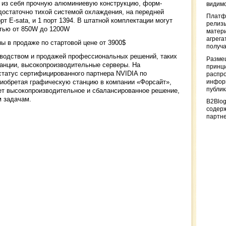
т из себя прочную алюминиевую конструкцию, форм-
видимо
 достаточно тихой системой охлаждения, на передней
Платф
т E-sata, и 1 порт 1394. В штатной комплектации могут
релизы
стью от 850W до 1200W
матер
агрега
ы в продаже по стартовой цене от 3900$
получа
водством и продажей профессиональных решений, таких
Разме
танции, высокопроизводительные серверы. На
принци
статус сертифицированного партнера NVIDIA по
распр
риобретая графическую станцию в компании «Форсайт»,
информ
публи
ает высокопроизводительное и сбалансированное решение,
 задачам.
B2Blog
содер
партн