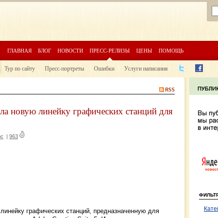
ГЛАВНАЯ
БЛОГ
НОВОСТИ
ПРЕСС-РЕЛИЗЫ
ЦЕНЫ
ПОМОЩЬ
Тур по сайту
Пресс-портреты
Ошибки
Услуги написания
ла новую линейку графических станций для
юс
|
963
ФИЛЬТ
Кате
линейку графических станций, предназначенную для