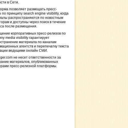
сти в Сети.
орма позволяет размещать пресс-
 по принципу search engine visibility, когда
иалы распространяются по новостным
торам и доступны через поиск в течение
са после размещения.
щение корпоративных пресс-релизов по
пу media visibility гарантирует
остранение материала по каналам
ационных агентств и перепечатку текста
кации ведущими онлайн СМИ.
ger.com не несет ответственности за
жание материалов, опубликованных
ерами пресс-релизной платформы.