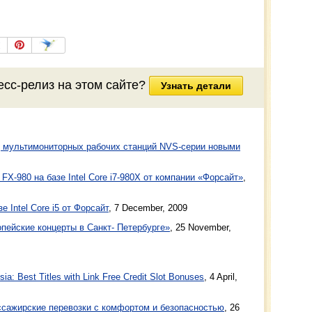
есс-релиз на этом сайте?
Узнать детали
 мультимониторных рабочих станций NVS-серии новыми
FX-980 на базе Intel Core i7-980X от компании «Форсайт»
,
 Intel Core i5 от Форсайт
,
7 December, 2009
ейские концерты в Санкт- Петербурге»
,
25 November,
a: Best Titles with Link Free Credit Slot Bonuses
, 4 April,
ажирские перевозки с комфортом и безопасностью
, 26