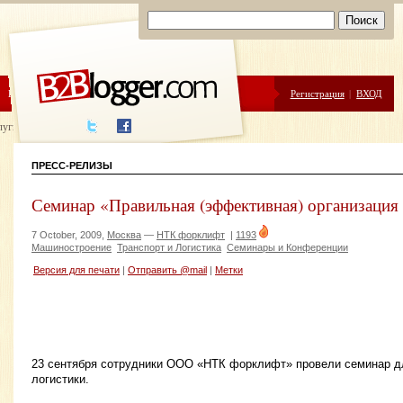
ЦЕНЫ
ПОМОЩЬ
Регистрация
|
ВХОД
луги написания
ПРЕСС-РЕЛИЗЫ
Семинар «Правильная (эффективная) организация 
7 October, 2009,
Москва
—
НТК форклифт
|
1193
Машиностроение
Транспорт и Логистика
Семинары и Конференции
Версия для печати
|
Отправить @mail
|
Метки
23 сентября сотрудники ООО «НТК форклифт» провели семинар д
логистики.