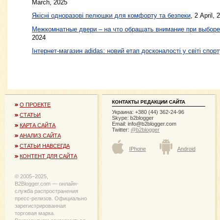
March, 2025
Якісні одноразові пелюшки для комфорту та безпеки
, 2 April, 
Межкомнатные двери – на что обращать внимание при выборе
2024
Інтернет-магазин adidas: новий етап досконалості у світі спорт
КОНТАКТЫ РЕДАКЦИИ САЙТА
О ПРОЕКТЕ
Украина: +380 (44) 362-24-96
СТАТЬИ
Skype: b2blogger
Email:
info@b2blogger.com
КАРТА САЙТА
Twitter:
@b2blogger
АНАЛИЗ САЙТА
СТАТЬИ НАВСЕГДА
IPhone
Android
КОНТЕНТ ДЛЯ САЙТА
© 2005−2025,
B2Blogger.com — онлайн-
служба распространения
пресс-релизов. Официально
зарегистрированная
торговая марка.