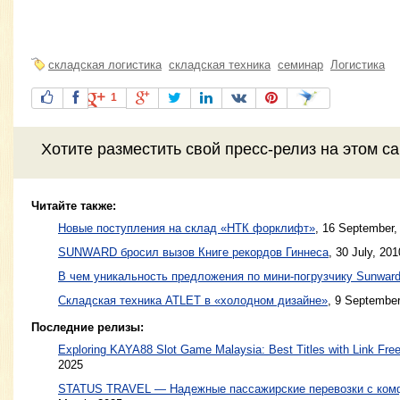
складская логистика
складская техника
семинар
Логистика
1
Хотите разместить свой пресс-релиз на этом с
Читайте также:
Новые поступления на склад «НТК форклифт»
,
16 September,
SUNWARD бросил вызов Книге рекордов Гиннеса
,
30 July, 201
В чем уникальность предложения по мини-погрузчику Sunwar
Складская техника ATLET в «холодном дизайне»
,
9 September
Последние релизы:
Exploring KAYA88 Slot Game Malaysia: Best Titles with Link Free
2025
STATUS TRAVEL — Надежные пассажирские перевозки с ком