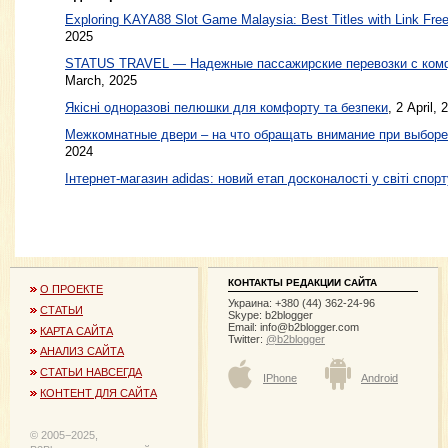
Exploring KAYA88 Slot Game Malaysia: Best Titles with Link Free
2025
STATUS TRAVEL — Надежные пассажирские перевозки с ком
March, 2025
Якісні одноразові пелюшки для комфорту та безпеки
, 2 April, 
Межкомнатные двери – на что обращать внимание при выборе
2024
Інтернет-магазин adidas: новий етап досконалості у світі спорт
КОНТАКТЫ РЕДАКЦИИ САЙТА
О ПРОЕКТЕ
Украина: +380 (44) 362-24-96
СТАТЬИ
Skype: b2blogger
Email:
info@b2blogger.com
КАРТА САЙТА
Twitter:
@b2blogger
АНАЛИЗ САЙТА
СТАТЬИ НАВСЕГДА
IPhone
Android
КОНТЕНТ ДЛЯ САЙТА
© 2005−2025,