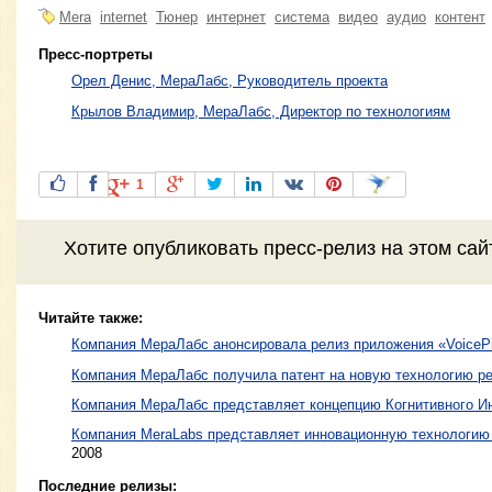
Mera
internet
Тюнер
интернет
система
видео
аудио
контент
Пресс-портреты
Орел Денис, МераЛабс, Руководитель проекта
Крылов Владимир, МераЛабс, Директор по технологиям
1
Хотите
опубликовать пресс-релиз
на этом са
Читайте также:
Компания МераЛабс анонсировала релиз приложения «VoicePi
Компания МераЛабс получила патент на новую технологию р
Компания МераЛабс представляет концепцию Когнитивного И
Компания MeraLabs представляет инновационную технологию
2008
Последние релизы: