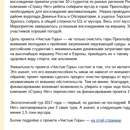
восхождении приняли участие 10 студентов из разных регионов Ро
компании «Страху Нет» ребята собирали мусор в горах Приэльбру
необходимую для восхождения акклиматизацию. Уборка проводила
районе водопада Девичьи Косы и Обсерватории, в ущелье Терскол
Удалось собрать в общей сложности 511 кг мусора. Весь этот мус
Мероприятие завершилось успешным восхождением на вершину Эл
участников хорошей погодой.
Цель проекта «Чистые Горы» — не только очистить горы Приэльбру
внимание молодежи к проблеме загрязнения окружающей среды, а
российским студентам с минимальными денежными затратами при
на высочайшую вершину России и Европы, приобщить их к такому
здоровья виду спорта, как альпинизм.
Уникальность проекта «Чистые Горы» состоит в том, что он явля
Это значит, что его жизнеспособность никак не зависит от внешне
образом, проект призван сделать процесс очистки природы от мус
независимым от внешних обстоятельств. Тем не менее, благодаря
финансированию возникает возможность убирать в горах еще боль
компания «Страху Нет» перечисляет на финансирование проекта 1
Экологический тур 2017 года — первый, но далеко не последний. 
Нет» запланировала уже 3 таких тура. А значит, в следующем году
менее 1,5 тонн мусора.
Более подробно о проекте «Чистые Горы» —
на этой странице
.