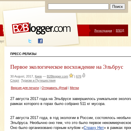
ЦЕНЫ
ПОМОЩЬ
Регистрация
|
ВХОД
луги написания
ПРЕСС-РЕЛИЗЫ
Первое экологическое восхождение на Эльбрус
30 August, 2017,
Киев
—
B2Blogger.com
|
676
Спорт
Туризм и Путешествия
Версия для печати
|
Отправить @mail
|
Метки
27 августа 2017 года на Эльбрусе завершилось уникальное эколог
рамках которого в горах было собрано 511 кг мусора.
27 августа 2017 года, в год экологии в России, состоялось необы
Эльбруса. Необычно оно тем, что это было первое некоммерческое
Оно было организовано горным клубом «
Страху Нет
» в рамках про