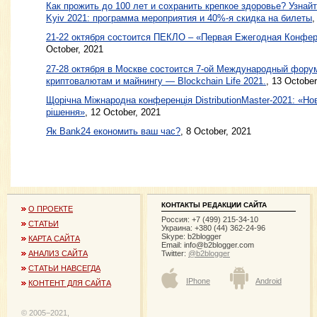
Как прожить до 100 лет и сохранить крепкое здоровье? Узнайт
Kyiv 2021: программа мероприятия и 40%-я скидка на билеты
,
21-22 октября cостоится ПЕКЛО – «Первая Ежегодная Конф
October, 2021
27-28 октября в Москве состоится 7-ой Международный форум
криптовалютам и майнингу — Blockchain Life 2021.
, 13 October
Щорічна Міжнародна конференція DistributionMaster-2021: «Нов
рішення»
, 12 October, 2021
Як Bank24 економить ваш час?
, 8 October, 2021
КОНТАКТЫ РЕДАКЦИИ САЙТА
О ПРОЕКТЕ
Россия: +7 (499) 215-34-10
СТАТЬИ
Украина: +380 (44) 362-24-96
Skype: b2blogger
КАРТА САЙТА
Email:
info@b2blogger.com
Twitter:
@b2blogger
АНАЛИЗ САЙТА
СТАТЬИ НАВСЕГДА
IPhone
Android
КОНТЕНТ ДЛЯ САЙТА
© 2005−2021,