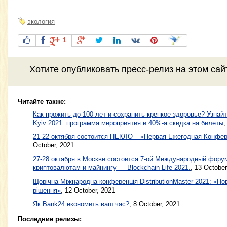
экология
1
Хотите
опубликовать пресс-релиз
на этом са
Читайте также:
Как прожить до 100 лет и сохранить крепкое здоровье? Узнайт
Kyiv 2021: программа мероприятия и 40%-я скидка на билеты
21-22 октября cостоится ПЕКЛО – «Первая Ежегодная Конф
October, 2021
27-28 октября в Москве состоится 7-ой Международный форум
криптовалютам и майнингу — Blockchain Life 2021.
,
13 October
Щорічна Міжнародна конференція DistributionMaster-2021: «Нов
рішення»
,
12 October, 2021
Як Bank24 економить ваш час?
,
8 October, 2021
Последние релизы: