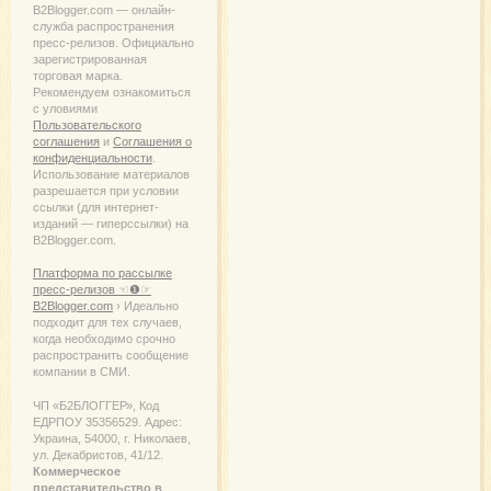
B2Blogger.com — онлайн-
служба распространения
пресс-релизов. Официально
зарегистрированная
торговая марка.
Рекомендуем ознакомиться
с уловиями
Пользовательского
соглашения
и
Соглашения о
конфиденциальности
.
Использование материалов
разрешается при условии
ссылки (для интернет-
изданий — гиперссылки) на
B2Blogger.com.
Платформа по рассылке
пресс-релизов ☜❶☞
B2Blogger.com
› Идеально
подходит для тех случаев,
когда необходимо срочно
распространить сообщение
компании в СМИ.
ЧП «Б2БЛОГГЕР», Код
ЕДРПОУ 35356529. Адрес:
Украина, 54000, г. Николаев,
ул. Декабристов, 41/12.
Коммерческое
представительство в