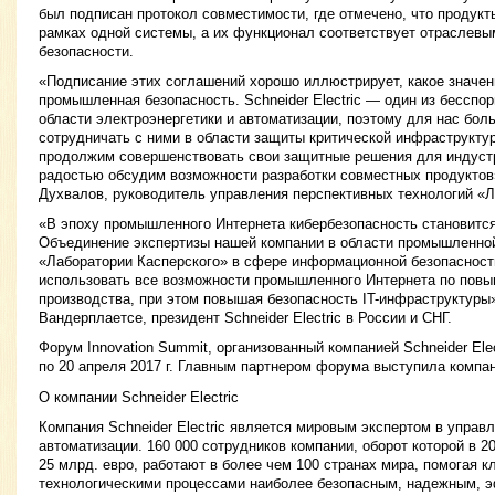
был подписан протокол совместимости, где отмечено, что продукт
рамках одной системы, а их функционал соответствует отраслевы
безопасности.
«Подписание этих соглашений хорошо иллюстрирует, какое значен
промышленная безопасность. Schneider Electric — один из бесспо
области электроэнергетики и автоматизации, поэтому для нас бол
сотрудничать с ними в области защиты критической инфраструкту
продолжим совершенствовать свои защитные решения для индуст
радостью обсудим возможности разработки совместных продуктов
Духвалов, руководитель управления перспективных технологий «Л
«В эпоху промышленного Интернета кибербезопасность становитс
Объединение экспертизы нашей компании в области промышленной
«Лаборатории Касперского» в сфере информационной безопасност
использовать все возможности промышленного Интернета по пов
производства, при этом повышая безопасность IT-инфраструктуры
Вандерплаетсе, президент Schneider Electric в России и СНГ.
Форум Innovation Summit, организованный компанией Schneider Elec
по 20 апреля 2017 г. Главным партнером форума выступила компан
О компании Schneider Electric
Компания Schneider Electric является мировым экспертом в управл
автоматизации. 160 000 сотрудников компании, оборот которой в 
25 млрд. евро, работают в более чем 100 странах мира, помогая к
технологическими процессами наиболее безопасным, надежным, 