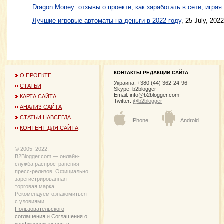
Dragon Money: отзывы о проекте, как заработать в сети, играя
Лучшие игровые автоматы на деньги в 2022 году
, 25 July, 2022
КОНТАКТЫ РЕДАКЦИИ САЙТА
О ПРОЕКТЕ
Украина: +380 (44) 362-24-96
СТАТЬИ
Skype: b2blogger
Email:
info@b2blogger.com
КАРТА САЙТА
Twitter:
@b2blogger
АНАЛИЗ САЙТА
СТАТЬИ НАВСЕГДА
IPhone
Android
КОНТЕНТ ДЛЯ САЙТА
© 2005−2022,
B2Blogger.com — онлайн-
служба распространения
пресс-релизов. Официально
зарегистрированная
торговая марка.
Рекомендуем ознакомиться
с уловиями
Пользовательского
соглашения
и
Соглашения о
конфиденциальности
.