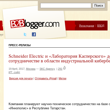
ЦЕНЫ
ПОМОЩЬ
Регистрация
|
ВХОД
луги написания
ПРЕСС-РЕЛИЗЫ
Schneider Electric и «Лаборатория Касперского» 
сотрудничестве в области индустриальной киберб
19 April, 2017,
Москва
—
SKC-Agency
|
291
ИТ: софт
Версия для печати
|
Отправить @mail
|
Метки
Компании планируют научно-техническое сотрудничество на базе 
«Иннополис» в Республике Татарстан.