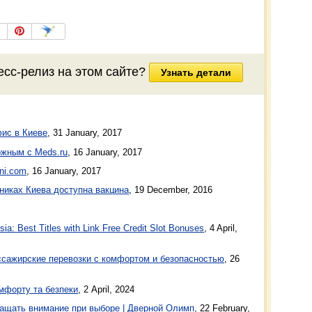
есс-релиз на этом сайте?
Узнать детали
фис в Киеве
,
31 January, 2017
ожным с Meds.ru
,
16 January, 2017
ni.com
,
16 January, 2017
иниках Киева доступна вакцина
,
19 December, 2016
a: Best Titles with Link Free Credit Slot Bonuses
, 4 April,
ажирские перевозки с комфортом и безопасностью
, 26
мфорту та безпеки
, 2 April, 2024
ащать внимание при выборе | Дверной Олимп
, 22 February,