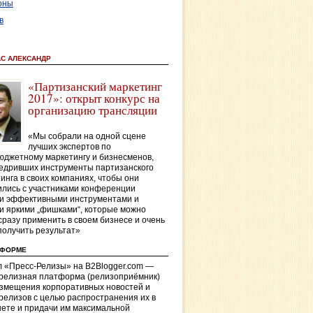
оны
в
АС АЛЕКСАНДР
«Партизанский маркетинг
2017»: открыт конкурс на
организацию трансляции
«Мы собрали на одной сцене
лучших экспертов по
джетному маркетингу и бизнесменов,
едривших инструменты партизанского
инга в своих компаниях, чтобы они
лись с участниками конференции
и эффективными инструментами и
и яркими „фишками“, которые можно
сразу применить в своем бизнесе и очень
получить результат»
ТФОРМЕ
 «Пресс-Релизы» на B2Blogger.com —
-релизная платформа (релизоприёмник)
азмещения корпоративных новостей и
релизов с целью распространения их в
ете и придачи им максимальной