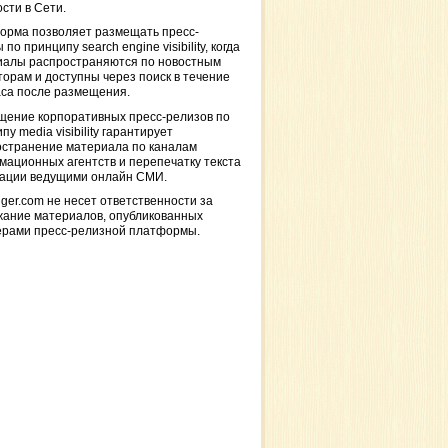
сти в Сети.
орма позволяет размещать пресс-
 по принципу search engine visibility, когда
иалы распространяются по новостным
торам и доступны через поиск в течение
са после размещения.
щение корпоративных пресс-релизов по
пу media visibility гарантирует
остранение материала по каналам
ационных агентств и перепечатку текста
кации ведущими онлайн СМИ.
ger.com не несет ответственности за
жание материалов, опубликованных
ерами пресс-релизной платформы.