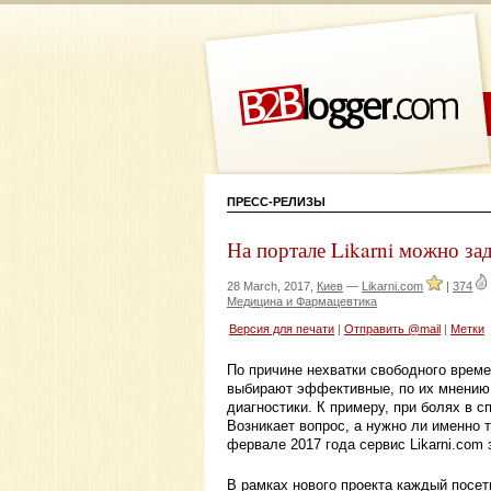
ПРЕСС-РЕЛИЗЫ
На портале Likarni можно за
28 March, 2017,
Киев
—
Likarni.com
|
374
Медицина и Фармацевтика
Версия для печати
|
Отправить @mail
|
Метки
По причине нехватки свободного врем
выбирают эффективные, по их мнению,
диагностики. К примеру, при болях в с
Возникает вопрос, а нужно ли именно 
фервале 2017 года сервис Likarni.com
В рамках нового проекта каждый посе