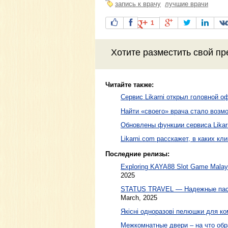
запись к врачу
лучшие врачи
1
Хотите разместить свой пр
Читайте также:
Сервис Likarni открыл головной о
Найти «своего» врача стало возм
Обновлены функции сервиса Likar
Likarni.com расскажет, в каких кл
Последние релизы:
Exploring KAYA88 Slot Game Malaysi
2025
STATUS TRAVEL — Надежные пасс
March, 2025
Якісні одноразові пелюшки для ко
Межкомнатные двери – на что обр