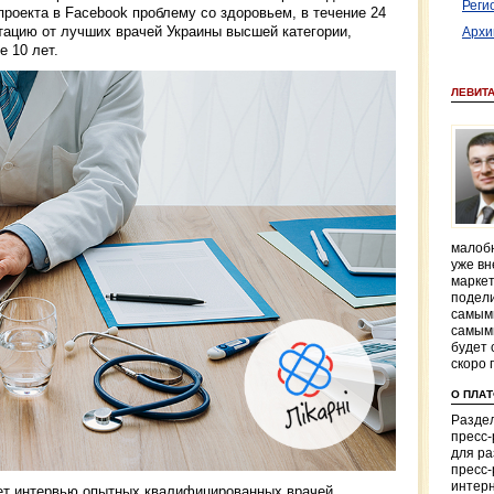
Реги
проекта в Facebook проблему со здоровьем, в течение 24
тацию от лучших врачей Украины высшей категории,
Архи
е 10 лет.
ЛЕВИТ
малобю
уже вн
маркет
подели
самым
самым
будет 
скоро 
О ПЛА
Раздел
пресс
для р
пресс-
интерн
ет интервью опытных квалифицированных врачей