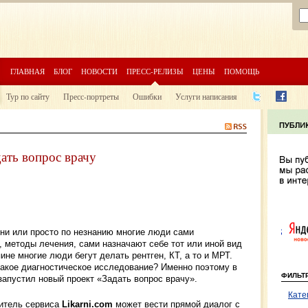
ГЛАВНАЯ
БЛОГ
НОВОСТИ
ПРЕСС-РЕЛИЗЫ
ЦЕНЫ
ПОМОЩЬ
Тур по сайту
Пресс-портреты
Ошибки
Услуги написания
дать вопрос врачу
ени или просто по незнанию многие люди сами
 методы лечения, сами назначают себе тот или иной вид
пине многие люди бегут делать рентген, КТ, а то и МРТ.
такое диагностическое исследование? Именно поэтому в
ФИЛЬТ
 запустил новый проект «Задать вопрос врачу».
Кате
титель сервиса
Likarni.com
может вести прямой диалог с