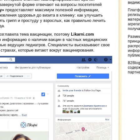
видимо
развернутой форме отвечают на вопросы посетителей
у»
предоставляет максимум полезной информации,
Платф
овления здоровья до визита в клинику: как улучшить
релизы
матер
ить грипп и простуду у взрослых, как правильно лечить
агрега
да.
получа
озглавила тема вакцинации, поэтому
Likarni.com
Разме
 информацию о наличии вакцин в частных медицинских
принци
рвью ведущих педиатров. Специалисты высказывают свое
распр
страхах, которые витают вокруг вакцинирования.
информ
публи
B2Blog
содер
партн