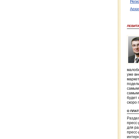
Реги
Архи
ЛЕВИТ
малобю
уже вн
маркет
подели
самым
самым
будет 
скоро 
О ПЛА
Раздел
пресс
для р
пресс-
интерн