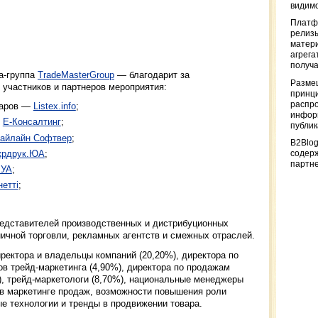
видимо
Платф
релизы
матер
агрега
получа
а-группа
TradeMasterGroup
— благодарит за
Разме
 участников и партнеров мероприятия:
принци
распр
варов —
Listex.info
;
информ
—
Е-Консалтинг
;
публи
айлайн Софтвер
;
B2Blog
крдрук.ЮА
;
содер
партн
.УА
;
етті
;
редставителей производственных и дистрибуционных
ичной торговли, рекламных агентств и смежных отраслей.
ректора и владельцы компаний (20,20%), директора по
ов трейд-маркетинга (4,90%), директора по продажам
), трейд-маркетологи (8,70%), национальные менеджеры
 в маркетинге продаж, возможности повышения роли
ые технологии и тренды в продвижении товара.