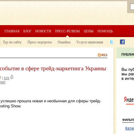
ГЛАВНАЯ
БЛОГ
НОВОСТИ
ПРЕСС-РЕЛИЗЫ
ЦЕНЫ
ПОМОЩЬ
Тур по сайту
Пресс-портреты
Ошибки
Услуги написания
событие в сфере трейд-маркетинга Украины
|
525
СМИ
е успешно прошла новая и необычная для сферы трейд-
eting Show.
ФИЛЬТ
Кате