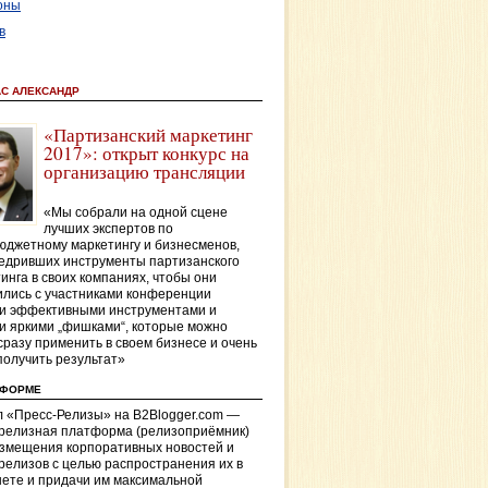
оны
в
АС АЛЕКСАНДР
«Партизанский маркетинг
2017»: открыт конкурс на
организацию трансляции
«Мы собрали на одной сцене
лучших экспертов по
джетному маркетингу и бизнесменов,
едривших инструменты партизанского
инга в своих компаниях, чтобы они
лись с участниками конференции
и эффективными инструментами и
и яркими „фишками“, которые можно
сразу применить в своем бизнесе и очень
получить результат»
ТФОРМЕ
 «Пресс-Релизы» на B2Blogger.com —
-релизная платформа (релизоприёмник)
азмещения корпоративных новостей и
релизов с целью распространения их в
ете и придачи им максимальной