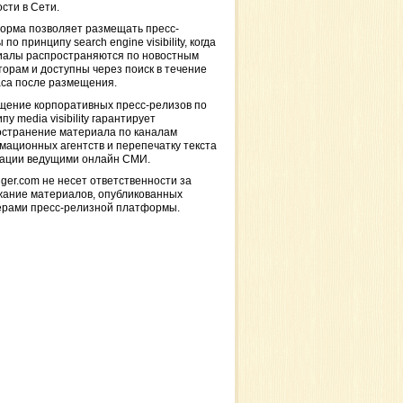
сти в Сети.
орма позволяет размещать пресс-
 по принципу search engine visibility, когда
иалы распространяются по новостным
торам и доступны через поиск в течение
са после размещения.
щение корпоративных пресс-релизов по
пу media visibility гарантирует
остранение материала по каналам
ационных агентств и перепечатку текста
кации ведущими онлайн СМИ.
ger.com не несет ответственности за
жание материалов, опубликованных
ерами пресс-релизной платформы.