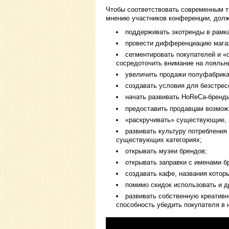
Чтобы соответствовать современным тр
мнению участников конференции, дол
поддерживать экотренды в рамка
провести дифференциацию магаз
сегментировать покупателей и «о
сосредоточить внимание на лояльн
увеличить продажи полуфабрика
создавать условия для безстрес
начать развивать HoReCa-бренды
предоставить продавцам возмож
«раскручивать» существующие, 
развивать культуру потребления
существующих категориях;
открывать музеи брендов;
открывать заправки с именами б
создавать кафе, названия котор
помимо скидок использовать и д
развивать собственную креатив
способность убедить покупателя в 