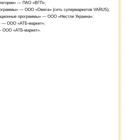
тегории» — ПАО «ВГП»;
рограммы» — ООО «Омега» (сеть супермаркетов VARUS);
ационные программы» — ООО «Нестле Украина»;
 — ООО «АТБ-маркет»;
— ООО «АТБ-маркет».