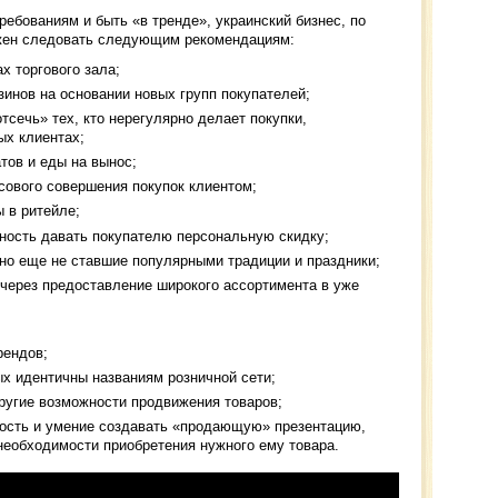
ебованиям и быть «в тренде», украинский бизнес, по
жен следовать следующим рекомендациям:
х торгового зала;
инов на основании новых групп покупателей;
тсечь» тех, кто нерегулярно делает покупки,
ых клиентах;
тов и еды на вынос;
сового совершения покупок клиентом;
 в ритейле;
ность давать покупателю персональную скидку;
но еще не ставшие популярными традиции и праздники;
 через предоставление широкого ассортимента в уже
рендов;
ых идентичны названиям розничной сети;
ругие возможности продвижения товаров;
ность и умение создавать «продающую» презентацию,
необходимости приобретения нужного ему товара.