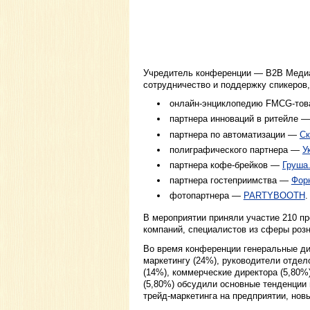
Учредитель конференции — B2B Меди
сотрудничество и поддержку спикеров,
онлайн-энциклопедию FMCG-то
партнера инноваций в ритейле 
партнера по автоматизации —
Ск
полиграфического партнера —
У
партнера кофе-брейков —
Груша
партнера гостеприимства —
Форн
фотопартнера —
PARTYBOOTH
.
В мероприятии приняли участие 210 п
компаний, специалистов из сферы розн
Во время конференции генеральные ди
маркетингу (24%), руководители отдел
(14%), коммерческие директора (5,80%
(5,80%) обсудили основные тенденции
трейд-маркетинга на предприятии, нов