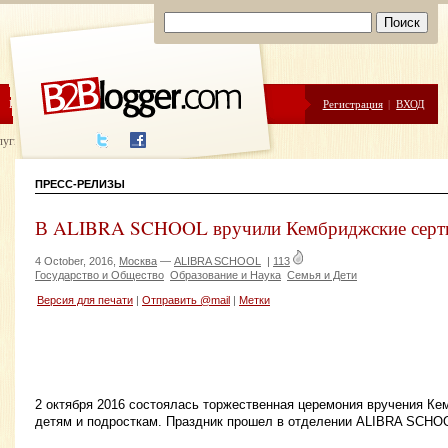
ЦЕНЫ
ПОМОЩЬ
Регистрация
|
ВХОД
луги написания
ПРЕСС-РЕЛИЗЫ
В ALIBRA SCHOOL вручили Кембриджские серти
4 October, 2016,
Москва
—
ALIBRA SCHOOL
|
113
Государство и Общество
Образование и Наука
Семья и Дети
Версия для печати
|
Отправить @mail
|
Метки
2 октября 2016 состоялась торжественная церемония вручения К
детям и подросткам. Праздник прошел в отделении ALIBRA SCHOO