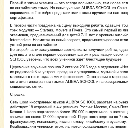
Первый в жизни экзамен — это всегда волнительно, тем более ес
по английскому языку. Но юные ученики ALIBRA SCHOOL из Санкт
справились и 2 октября представители школы вручили им настоя
сертификаты.
В первой части праздника на сцену выходили ребята, сдавшие Youn
трех модулях — Starters, Movers и Flyers. Это самый первый из л
экзаменов, предназначенный для детей 7-11 лет с уровнем английс
Intermediate. Несмотря на юный возраст, продемонстрировали отл
устной речи на английском.
Во второй части заслуженные сертификаты получили ребята, сда
Для них это стало первым серьезным шагом к реализации своих п
SCHOOL уверены, что всех учеников ждет блестящее будущее!
Церемония вручения прошла 2 октября 2016 года в отделении «Нев
их родителей был устроен праздник с угощениями, музыкой и апл
маленького гостя ждала мини-фотосессия. Фотографии с мероприя
сети школ иностранных языков ALIBRA SCHOOL и на официальных
социальных сетях.
Справка:
Сеть школ иностранных языков ALIBRA SCHOOL работает на рынке 
действует 18 отделений в 4-х регионах России: Москве, Санкт-Пет
Казани. Школа подготовила более 150 000 выпускников, в насто
занимается около 12 000 слушателей. Подготовка ведется по 7 яз
французскому, испанскому, итальянскому, китайскому и русскому.
Кембриджским университетом, является официальным партнеро