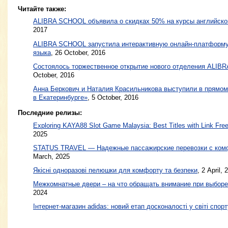
Читайте также:
ALIBRA SCHOOL объявила о скидках 50% на курсы английско
2017
ALIBRA SCHOOL запустила интерактивную онлайн-платформу 
языка
,
26 October, 2016
Состоялось торжественное открытие нового отделения ALIB
October, 2016
Анна Беркович и Наталия Красильникова выступили в прямо
в Екатеринбурге»
,
5 October, 2016
Последние релизы:
Exploring KAYA88 Slot Game Malaysia: Best Titles with Link Free
2025
STATUS TRAVEL — Надежные пассажирские перевозки с ком
March, 2025
Якісні одноразові пелюшки для комфорту та безпеки
, 2 April, 
Межкомнатные двери – на что обращать внимание при выборе
2024
Інтернет-магазин adidas: новий етап досконалості у світі спорт