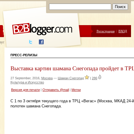
ЦЕНЫ
ПОМОЩЬ
Регистрация
|
ВХОД
луги написания
ПРЕСС-РЕЛИЗЫ
Выставка картин шамана Снегопада пройдет в ТР
27 September, 2016,
Москва
—
Шаман Снегопад
|
286
Культура и Искусство
Версия для печати
|
Отправить @mail
|
Метки
С 1 по 3 октября текущего года в ТРЦ «Вегас» (Москва, МКАД 24-й
полотен шамана Снегопада.