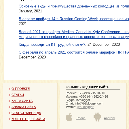
Основные виды и преимущества дренажных колодцев из поли
January, 2021
В апреле пройдет 14-я Russian Gaming Week, посвященная иг
2021
Весной 2021-го пройдет Medical Cannabis Kyiv Conference – и
медицинского каннабиса и правовых аспектах его легализации
Когда проводится КТ грудной клетки?
, 24 December, 2020
С февраля по апрель 2021 состоится онлайн марафон HR 
December, 2020
КОНТАКТЫ РЕДАКЦИИ САЙТА
О ПРОЕКТЕ
Россия: +7 (499) 215-34-10
СТАТЬИ
Украина: +380 (44) 362-24-96
Skype: b2blogger
КАРТА САЙТА
Email:
info@b2blogger.com
Twitter:
@b2blogger
АНАЛИЗ САЙТА
СТАТЬИ НАВСЕГДА
IPhone
Android
КОНТЕНТ ДЛЯ САЙТА