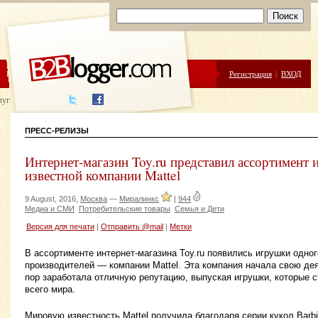
ЦЕНЫ
ПОМОЩЬ
Регистрация
|
ВХОД
луги написания
ПРЕСС-РЕЛИЗЫ
Интернет-магазин Toy.ru представил ассортимент
известной компании Mattel
9 August, 2016,
Москва
—
Миралинкс
|
944
Медиа и СМИ
Потребительские товары
Семья и Дети
Версия для печати
|
Отправить @mail
|
Метки
В ассортименте интернет-магазина Toy.ru появились игрушки одно
производителей — компании Mattel. Эта компания начала свою дея
пор заработала отличную репутацию, выпуская игрушки, которые 
всего мира.
Мировую известность Mattel получила благодаря серии кукол Barbi