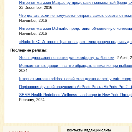
Интернет-магазин Матрас.ру представил совместный бренд E
23 December, 2016
Что делать если не получается открыть замок: советы от ком
November, 2016
Интернет-магазин Didmarko представил обновленную коллек
November, 2016
«ИнфоТеКС Интернет Траст» выдает электронную подпись д
Последние релизы:
Якісні одноразові пелюшки для комфорту та безпеки
, 2 April, 
Межкомнатные двери – на что обращать внимание при выборе
2024
Інтернет-магазин adidas: новий етап досконалості у світі спорт
Порівняння функцій навушників AirPods Pro та AirPods Pro 2 - 
SEMA Health Redefines Wellness Landscape in New York Through
February, 2024
КОНТАКТЫ РЕДАКЦИИ САЙТА