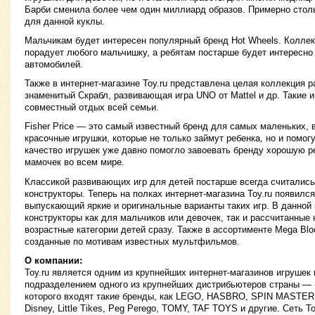
Барби сменила более чем один миллиард образов. Примерно стол
для данной куклы.
Мальчикам будет интересен популярный бренд Hot Wheels. Коллек
порадует любого мальчишку, а ребятам постарше будет интересно
автомобилей.
Также в интернет-магазине Toy.ru представлена целая коллекция 
знаменитый Скрабл, развивающая игра UNO от Mattel и др. Такие и
совместный отдых всей семьи.
Fisher Price — это самый известный бренд для самых маленьких,
красочные игрушки, которые не только займут ребенка, но и помог
качество игрушек уже давно помогло завоевать бренду хорошую р
мамочек во всем мире.
Классикой развивающих игр для детей постарше всегда считались
конструкторы. Теперь на полках интернет-магазина Toy.ru появилс
выпускающий яркие и оригинальные варианты таких игр. В данной
конструкторы как для мальчиков или девочек, так и рассчитанные 
возрастные категории детей сразу. Также в ассортименте Mega Bl
созданные по мотивам известных мультфильмов.
О компании:
Toy.ru является одним из крупнейших интернет-магазинов игрушек 
подразделением одного из крупнейших дистрибьютеров страны —
которого входят такие бренды, как LEGO, HASBRO, SPIN MASTER, 
Disney, Little Tikes, Peg Perego, TOMY, TAF TOYS и другие. Сеть T