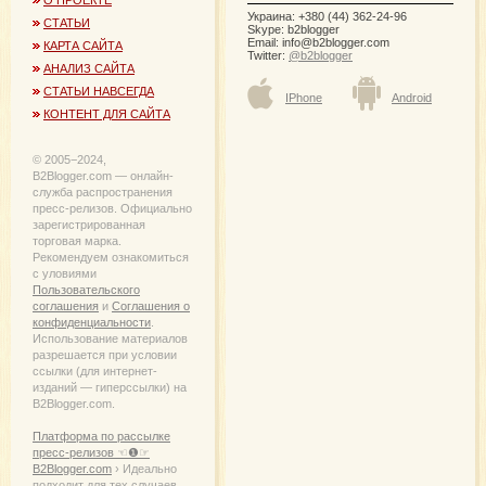
О ПРОЕКТЕ
Украина: +380 (44) 362-24-96
СТАТЬИ
Skype: b2blogger
Email:
info@b2blogger.com
КАРТА САЙТА
Twitter:
@b2blogger
АНАЛИЗ САЙТА
СТАТЬИ НАВСЕГДА
IPhone
Android
КОНТЕНТ ДЛЯ САЙТА
© 2005−2024,
B2Blogger.com — онлайн-
служба распространения
пресс-релизов. Официально
зарегистрированная
торговая марка.
Рекомендуем ознакомиться
с уловиями
Пользовательского
соглашения
и
Соглашения о
конфиденциальности
.
Использование материалов
разрешается при условии
ссылки (для интернет-
изданий — гиперссылки) на
B2Blogger.com.
Платформа по рассылке
пресс-релизов ☜❶☞
B2Blogger.com
› Идеально
подходит для тех случаев,