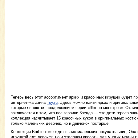
Теперь весь этот ассортимент ярких и красочных игрушек будет п
интернет-магазина
Toy.ru
. Здесь можно найти ярких и оригинальных 
которые являются продолжением серии «Школа монстров». Отлич
заключается в том, что все героини бренда — это дети героев зна
коллекция насчитывает 15 красочных кукол в оригинальных костю
только маленьких девочек, но и девчонок постарше.
Коллекция Barbie тоже ждет своих маленьких покупательниц. Она
игрушкой для девочек, но и эталоном красоты для многих модниц: