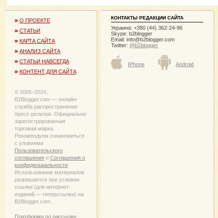
КОНТАКТЫ РЕДАКЦИИ САЙТА
О ПРОЕКТЕ
Украина: +380 (44) 362-24-96
СТАТЬИ
Skype: b2blogger
Email:
info@b2blogger.com
КАРТА САЙТА
Twitter:
@b2blogger
АНАЛИЗ САЙТА
СТАТЬИ НАВСЕГДА
IPhone
Android
КОНТЕНТ ДЛЯ САЙТА
© 2005−2024,
B2Blogger.com — онлайн-
служба распространения
пресс-релизов. Официально
зарегистрированная
торговая марка.
Рекомендуем ознакомиться
с уловиями
Пользовательского
соглашения
и
Соглашения о
конфиденциальности
.
Использование материалов
разрешается при условии
ссылки (для интернет-
изданий — гиперссылки) на
B2Blogger.com.
Платформа по рассылке