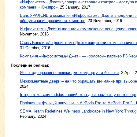
«Инфосистемы Джет» усовершенствовали контроль доступа к
компании «Юнипро»
,
25 January, 2017
Банк УРАЛСИБ и компания «Инфосистемы Джет» внедрили п
обслуживания розничных клиентов
,
23 November, 2016
Инфосистемы Джет выполнили комплексное оснащение нового
November, 2016
Связь-Банк и «Инфосистемы Джет» защитили от мошенничес
31 October, 2016
Компания «Инфосистемы Джет» — «золотой» партнер F5 Netw
Последние релизы:
Якісні одноразові пелюшки для комфорту та безпеки
, 2 April, 
Межкомнатные двери – на что обращать внимание при выборе
2024
Інтернет-магазин adidas: новий етап досконалості у світі спорт
Порівняння функцій навушників AirPods Pro та AirPods Pro 2 - 
SEMA Health Redefines Wellness Landscape in New York Through
February, 2024