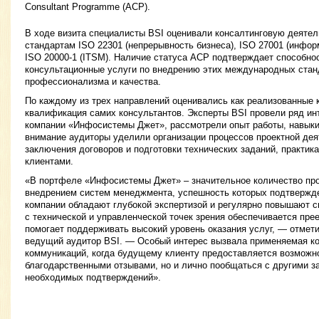
Consultant Programme (ACP).
В ходе визита специалисты BSI оценивали консалтинговую деятел
стандартам ISO 22301 (непрерывность бизнеса), ISO 27001 (инфор
ISO 20000-1 (ITSM). Наличие статуса ACP подтверждает способно
консультационные услуги по внедрению этих международных ста
профессионализма и качества.
По каждому из трех направлений оценивались как реализованные к
квалификация самих консультантов. Эксперты BSI провели ряд и
компании «Инфосистемы Джет», рассмотрели опыт работы, навыки
внимание аудиторы уделили организации процессов проектной дея
заключения договоров и подготовки технических заданий, практик
клиентами.
«В портфеле «Инфосистемы Джет» ‒ значительное количество про
внедрением систем менеджмента, успешность которых подтвержд
компании обладают глубокой экспертизой и регулярно повышают 
с технической и управленческой точек зрения обеспечивается пре
помогает поддерживать высокий уровень оказания услуг, — отмет
ведущий аудитор BSI. — Особый интерес вызвала применяемая ко
коммуникаций, когда будущему клиенту предоставляется возможно
благодарственными отзывами, но и лично пообщаться с другими з
необходимых подтверждений».