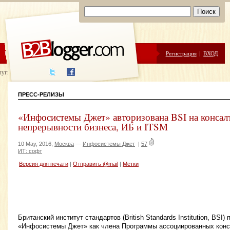
ЦЕНЫ
ПОМОЩЬ
Регистрация
|
ВХОД
луги написания
ПРЕСС-РЕЛИЗЫ
«Инфосистемы Джет» авторизована BSI на консалт
непрерывности бизнеса, ИБ и ITSM
10 May, 2016,
Москва
—
Инфосистемы Джет
|
57
ИТ: софт
Версия для печати
|
Отправить @mail
|
Метки
Британский институт стандартов (British Standards Institution, BSI
«Инфосистемы Джет» как члена Программы ассоциированных консу