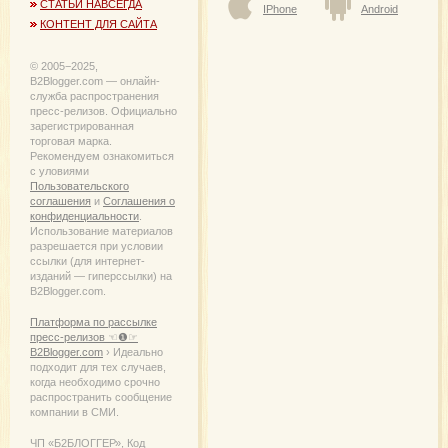
СТАТЬИ НАВСЕГДА
IPhone
Android
КОНТЕНТ ДЛЯ САЙТА
© 2005−2025,
B2Blogger.com — онлайн-
служба распространения
пресс-релизов. Официально
зарегистрированная
торговая марка.
Рекомендуем ознакомиться
с уловиями
Пользовательского
соглашения
и
Соглашения о
конфиденциальности
.
Использование материалов
разрешается при условии
ссылки (для интернет-
изданий — гиперссылки) на
B2Blogger.com.
Платформа по рассылке
пресс-релизов ☜❶☞
B2Blogger.com
› Идеально
подходит для тех случаев,
когда необходимо срочно
распространить сообщение
компании в СМИ.
ЧП «Б2БЛОГГЕР», Код