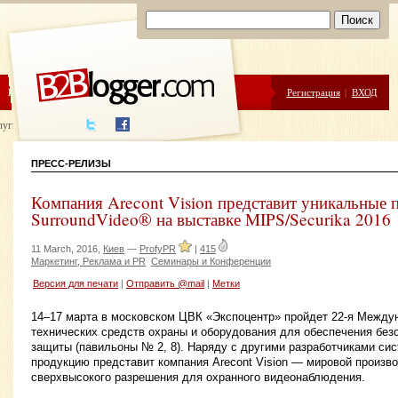
ЦЕНЫ
ПОМОЩЬ
Регистрация
|
ВХОД
луги написания
ПРЕСС-РЕЛИЗЫ
Компания Arecont Vision представит уникальные
SurroundVideo® на выставке MIPS/Securika 2016
11 March, 2016,
Киев
—
ProfyPR
|
415
Маркетинг, Реклама и PR
Семинары и Конференции
Версия для печати
|
Отправить @mail
|
Метки
14–17 марта в московском ЦВК «Экспоцентр» пройдет 22-я Между
технических средств охраны и оборудования для обеспечения без
защиты (павильоны № 2, 8). Наряду с другими разработчиками с
продукцию представит компания Arecont Vision — мировой произв
сверхвысокого разрешения для охранного видеонаблюдения.