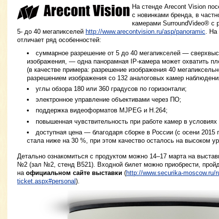
На стенде Arecont Vision по
с новинками бренда, в частн
камерами SurroundVideo® c 
5- до 40 мегапикселей
http://www.arecontvision.ru/asp/panoramic
. На
отличает ряд особенностей:
суммарное разрешение от 5 до 40 мегапикселей — сверхвыс
изображения, — одна панорамная IP-камера может охватить п
(в качестве примера: разрешение изображения 40 мегапиксель
разрешением изображения со 132 аналоговых камер наблюдени
углы обзора 180 или 360 градусов по горизонтали;
электронное управление объективами через ПО;
поддержка видеоформатов MJPEG и H.264;
повышенная чувствительность при работе камер в условиях
доступная цена — благодаря сборке в России (с осени 2015 
стала ниже на 30 %, при этом качество осталось на высоком ур
Детально ознакомиться с продуктом можно 14–17 марта на выставк
№2 (зал №2, стенд В521). Входной билет можно приобрести, прой
на
официальном сайте выставки
(
http://www.securika-moscow.ru/ru
ticket.aspx#personal
).