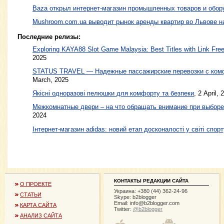
Baza открыл интернет-магазин промышленных товаров и обор
Mushroom.com.ua выводит рынок аренды квартир во Львове н
Последние релизы:
Exploring KAYA88 Slot Game Malaysia: Best Titles with Link Free
2025
STATUS TRAVEL — Надежные пассажирские перевозки с ком
March, 2025
Якісні одноразові пелюшки для комфорту та безпеки
, 2 April, 
Межкомнатные двери – на что обращать внимание при выборе
2024
Інтернет-магазин adidas: новий етап досконалості у світі спорт
КОНТАКТЫ РЕДАКЦИИ САЙТА
О ПРОЕКТЕ
Украина: +380 (44) 362-24-96
СТАТЬИ
Skype: b2blogger
Email:
info@b2blogger.com
КАРТА САЙТА
Twitter:
@b2blogger
АНАЛИЗ САЙТА