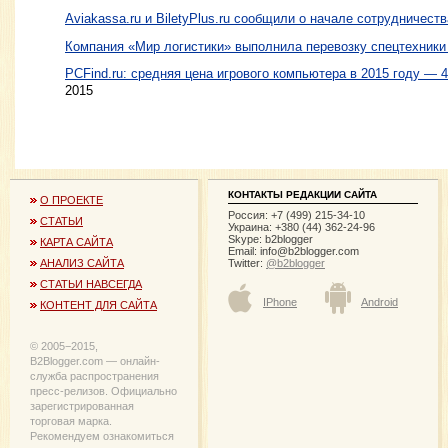
Aviakassa.ru и BiletyPlus.ru сообщили о начале сотрудничеств
Компания «Мир логистики» выполнила перевозку спецтехники
PCFind.ru: средняя цена игрового компьютера в 2015 году — 
2015
КОНТАКТЫ РЕДАКЦИИ САЙТА
О ПРОЕКТЕ
Россия: +7 (499) 215-34-10
СТАТЬИ
Украина: +380 (44) 362-24-96
Skype: b2blogger
КАРТА САЙТА
Email:
info@b2blogger.com
Twitter:
@b2blogger
АНАЛИЗ САЙТА
СТАТЬИ НАВСЕГДА
IPhone
Android
КОНТЕНТ ДЛЯ САЙТА
© 2005−2015,
B2Blogger.com — онлайн-
служба распространения
пресс-релизов. Официально
зарегистрированная
торговая марка.
Рекомендуем ознакомиться