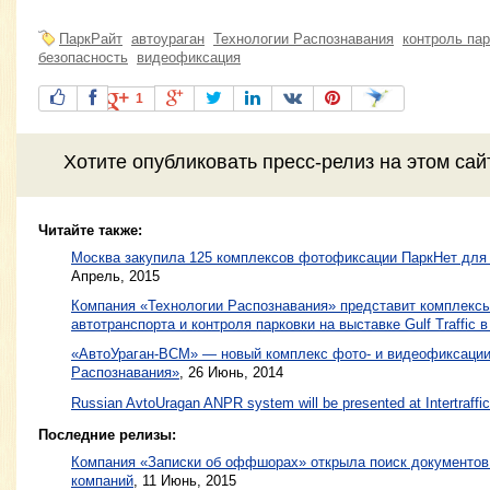
ПаркРайт
автоураган
Технологии Распознавания
контроль пар
безопасность
видеофиксация
1
Хотите
опубликовать пресс-релиз
на этом са
Читайте также:
Москва закупила 125 комплексов фотофиксации ПаркНет для 
Апрель, 2015
Компания «Технологии Распознавания» представит комплекс
автотранспорта и контроля парковки на выставке Gulf Traffic 
«АвтоУраган-ВСМ» — новый комплекс фото- и видеофиксации
Распознавания»
,
26 Июнь, 2014
Russian AvtoUragan ANPR system will be presented at Intertraffi
Последние релизы:
Компания «Записки об оффшорах» открыла поиск документов 
компаний
, 11 Июнь, 2015