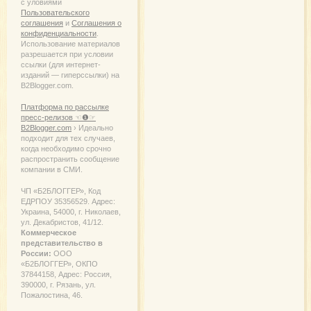
с уловиями
Пользовательского
соглашения
и
Соглашения о
конфиденциальности
.
Использование материалов
разрешается при условии
ссылки (для интернет-
изданий — гиперссылки) на
B2Blogger.com.
Платформа по рассылке
пресс-релизов ☜❶☞
B2Blogger.com
› Идеально
подходит для тех случаев,
когда необходимо срочно
распространить сообщение
компании в СМИ.
ЧП «Б2БЛОГГЕР», Код
ЕДРПОУ 35356529. Адрес:
Украина, 54000, г. Николаев,
ул. Декабристов, 41/12.
Коммерческое
представительство в
России:
ООО
«Б2БЛОГГЕР», ОКПО
37844158, Адрес: Россия,
390000, г. Рязань, ул.
Пожалостина, 46.