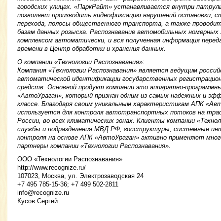
городских улицах. «ПаркРайт» устанавливается внутри патрул
позволяет производить видеофиксацию нарушений остановки, ст
перехода, полосы общественного транспорта, а также проводит
базам данных розыска. Распознавание автомобильных номерных
комплексом автоматически, и вся полученная информация перед
времени в Центр обработки и хранения данных.
О компании «Технологии Распознавания»:
Компания «Технологии Распознавания» является ведущим росси
автоматической идентификации государственных регистрацио
средств. Основной продукт компании это аппаратно-программны
«АвтоУраган», который признан одним из самых надежных и эф
классе. Благодаря своим уникальным характеристикам АПК «Ав
используется для контроля автотранспортных потоков на трас
России, во всех климатических зонах. Клиенты компании «Техно
службы и подразделения МВД РФ, госструктуры, системные ин
контроля на основе АПК «АвтоУраган» активно применяют мног
партнеры компании «Технологии Распознавания».
ООО «Технологии Распознавания»
http://www.recognize.ru/
107023, Москва, ул. Электрозаводская 24
+7 495 785-15-36; +7 499 502-2811
info@recognize.ru
Кусов Сергей