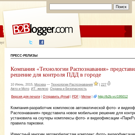
ЦЕНЫ
ПОМОЩЬ
луги написания
ПРЕСС-РЕЛИЗЫ
Компания «Технологии Распознавания» представи
решение для контроля ПДД в городе
10 Июнь, 2015,
Москва
—
Технологии Распознавания
|
227
Авто и Мото
ИТ: железо
Охрана и Безопасность
Версия для печати
|
Отправить @mail
|
PDF
|
Метки
|
http://b2b.vc/195012
Компания-разработчик комплексов автоматической фото- и видео
Распознавания» представила новое мобильное решение для контр
установила на скутеры комплексы фото- и видеофиксации «ПаркР
правила парковки.
Известный многим автомобилистам комплекс фото- видеофиксаци