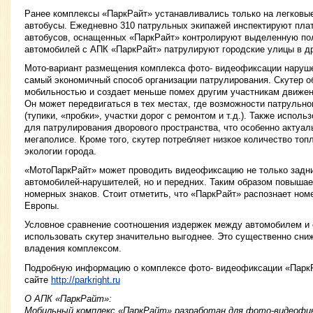
Ранее комплексы «ПаркРайт» устанавливались только на легковы
автобусы. Ежедневно 310 патрульных экипажей инспектируют плат
автобусов, оснащенных «ПаркРайт» контролируют выделенную пол
автомобилей с АПК «ПаркРайт» патрулируют городские улицы в др
Мото-вариант размещения комплекса фото- видеофиксации наруш
самый экономичный способ организации патрулирования. Скутер о
мобильностью и создает меньше помех другим участникам движени
Он может передвигаться в тех местах, где возможности патрульн
(тупики, «пробки», участки дорог с ремонтом и т.д.). Также исполь
для патрулирования дворового пространства, что особенно актуа
мегаполисе. Кроме того, скутер потребляет низкое количество топ
экологии города.
«МотоПаркРайт» может проводить видеофиксацию не только задн
автомобилей-нарушителей, но и передних. Таким образом повышае
номерных знаков. Стоит отметить, что «ПаркРайт» распознает ном
Европы.
Условное сравнение соотношения издержек между автомобилем и 
использовать скутер значительно выгоднее. Это существенно сни
владения комплексом.
Подробную информацию о комплексе фото- видеофиксации «ПаркР
сайте
http://parkright.ru
О АПК «ПаркРайт»:
Мобильный комплекс «ПаркРайт» разработан для фото-видеофи