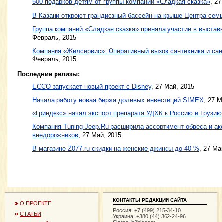
500 подарков детям от группы компаний «Сладкая сказка»
,
27
В Казани откроют грандиозный бассейн на крыше Центра сем
Группа компаний «Сладкая сказка» приняла участие в выстав
Февраль, 2015
Компания «Жилсервис»: Оперативный вызов сантехника и сан
Февраль, 2015
Последние релизы:
ЕССО запускает новый проект с Disney
, 27 Май, 2015
Начала работу новая биржа долевых инвестиций SIMEX
, 27 
«Гриндекс» начал экспорт препарата УДХК в Россию и Грузию
Компания Tuning-Jeep.Ru расширила ассортимент обвеса и ак
внедорожников
, 27 Май, 2015
В магазине Z077.ru скидки на женские джинсы до 40 %
, 27 Ма
КОНТАКТЫ РЕДАКЦИИ САЙТА
О ПРОЕКТЕ
Россия: +7 (499) 215-34-10
СТАТЬИ
Украина: +380 (44) 362-24-96