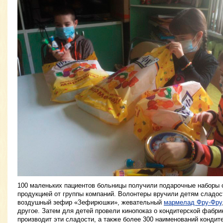
100 маленьких пациентов больницы получили подарочные наборы с
продукцией от группы компаний. Волонтеры вручили детям сладос
воздушный зефир «Зефирюшки», жевательный
мармелад Фру-Фру
другое. Затем для детей провели кинопоказ о кондитерской фабри
производит эти сладости, а также более 300 наименований кондит