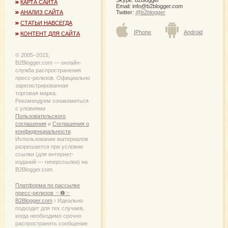
Skype: b2blogger
КАРТА САЙТА
Email:
info@b2blogger.com
Twitter:
@b2blogger
АНАЛИЗ САЙТА
СТАТЬИ НАВСЕГДА
IPhone
Android
КОНТЕНТ ДЛЯ САЙТА
© 2005−2015,
B2Blogger.com — онлайн-
служба распространения
пресс-релизов. Официально
зарегистрированная
торговая марка.
Рекомендуем ознакомиться
с уловиями
Пользовательского
соглашения
и
Соглашения о
конфиденциальности
.
Использование материалов
разрешается при условии
ссылки (для интернет-
изданий — гиперссылки) на
B2Blogger.com.
Платформа по рассылке
пресс-релизов ☜❶☞
B2Blogger.com
› Идеально
подходит для тех случаев,
когда необходимо срочно
распространить сообщение