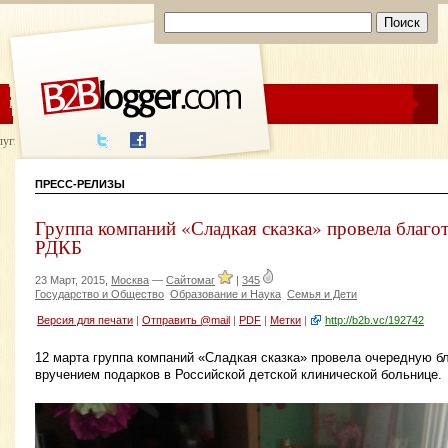
ЦЕНЫ
ПОМОЩЬ
луги написания
ПРЕСС-РЕЛИЗЫ
Группа компаний «Сладкая сказка» провела благо
РДКБ
23 Март, 2015,
Москва
—
Сайтомаг
|
345
Государство и Общество
Образование и Наука
Семья и Дети
Версия для печати
|
Отправить @mail
|
PDF
|
Метки
|
http://b2b.vc/192742
12 марта группа компаний «Сладкая сказка» провела очередную б
вручением подарков в Российской детской клинической больнице.