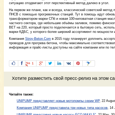
ситуацию отодвигают этот перспективный метод далеко в угол.
На первом же плане, как и всегда, классический советский метод 
ПНСВ с помощью прогревочных станций. Тут в помощь идут обно
трансформатором марки СПб и новая 100-киловатная станция мас
частного сектора, где небольшие объёмы заливок, помимо финско
BET на 220, который просто подключается в бытовую сеть, исполь
марки КДБС, у которого более широкий ассортимент по мощности 
Компания
Stroy-Beton.Com
в 2015 году планирует доплнить ассорт
проводов для прогрева бетона, чтобы максимально соответствова
информация и прайс-листы доступны на сайте компании или по тел
1
Хотите разместить свой пресс-релиз на этом с
Читайте также:
UNIPUMP представляет новые мотопомпы серии WP
,
22 Augus
Компания UNIPUMP представила три новых типа насосов
,
14 
UNIPUMP представил новые насосы ЕСО MAXI 5"
,
22 May, 20