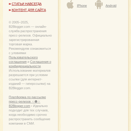
СТАТЬИ НАВСЕГДА
IPhone
Android
КОНТЕНТ ДЛЯ САЙТА
© 2005−2025,
B2Blogger.com — онлайн-
служба распространения
пресс-релизов. Официально
зарегистрированная
торговая марка.
Рекомендуем ознакомиться
с уловиями
Пользовательского
соглашения
и
Соглашения о
конфиденциальности
.
Использование материалов
разрешается при условии
ссылки (для интернет-
изданий — гиперссылки) на
B2Blogger.com.
Платформа по рассылке
пресс-релизов ☜❶☞
B2Blogger.com
› Идеально
подходит для тех случаев,
когда необходимо срочно
распространить сообщение
компании в СМИ.