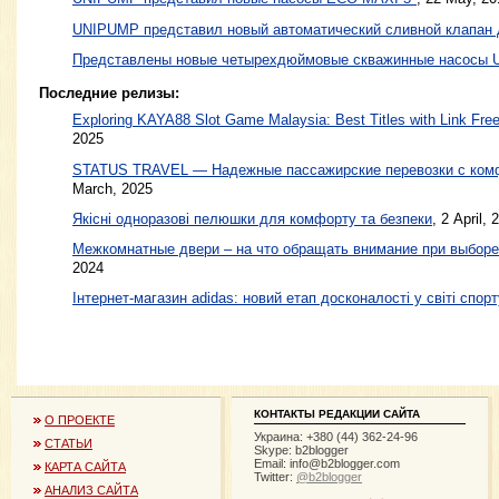
UNIPUMP представил новый автоматический сливной клапан
Представлены новые четырехдюймовые скважинные насосы
Последние релизы:
Exploring KAYA88 Slot Game Malaysia: Best Titles with Link Free
2025
STATUS TRAVEL — Надежные пассажирские перевозки с ком
March, 2025
Якісні одноразові пелюшки для комфорту та безпеки
, 2 April, 
Межкомнатные двери – на что обращать внимание при выборе
2024
Інтернет-магазин adidas: новий етап досконалості у світі спорт
КОНТАКТЫ РЕДАКЦИИ САЙТА
О ПРОЕКТЕ
Украина: +380 (44) 362-24-96
СТАТЬИ
Skype: b2blogger
Email:
info@b2blogger.com
КАРТА САЙТА
Twitter:
@b2blogger
АНАЛИЗ САЙТА