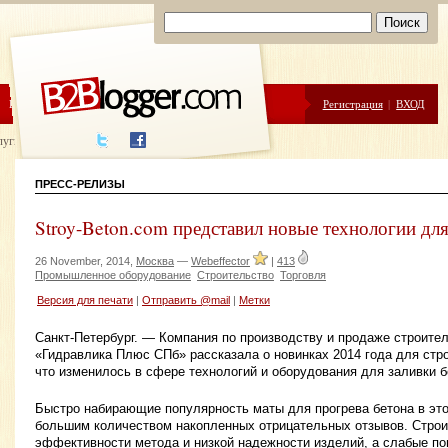
ЦЕНЫ
ПОМОЩЬ
Регистрация
|
ВХОД
луги написания
ПРЕСС-РЕЛИЗЫ
Stroy-Beton.com представил новые технологии для
26 November, 2014,
Москва
—
Webeffector
|
413
Промышленное оборудование
Строительство
Торговля
Версия для печати
|
Отправить @mail
|
Метки
Санкт-Петербург. — Компания по производству и продаже строите
«Гидравлика Плюс СПб» рассказала о новинках 2014 года для строи
что изменилось в сфере технологий и оборудования для заливки б
Быстро набирающие популярность маты для прогрева бетона в это
большим количеством накопленных отрицательных отзывов. Стро
эффективности метода и низкой надежности изделий, а слабые по