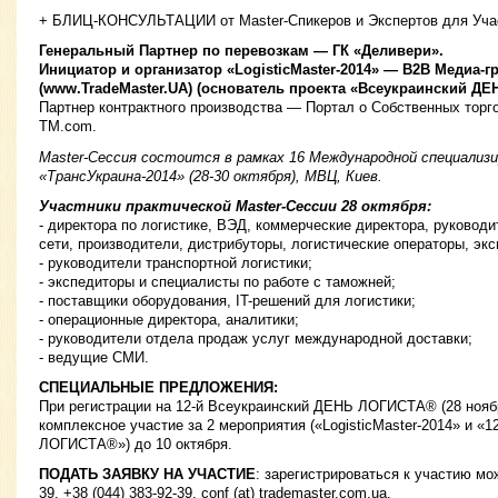
+ БЛИЦ-КОНСУЛЬТАЦИИ от Master-Спикеров и Экспертов для Уча
Генеральный Партнер по перевозкам — ГК «Деливери».
Инициатор и организатор «LogisticMaster-2014» — B2B Медиа-г
(www.TradeMaster.UA) (основатель проекта «Всеукраинский Д
Партнер контрактного производства — Портал о Собственных торго
TM.com.
Master-Cессия состоится в рамках 16 Международной специализ
«ТрансУкраина-2014» (28-30 октября), МВЦ, Киев.
Участники практической Master-Cессии 28 октября:
- директора по логистике, ВЭД, коммерческие директора, руковод
сети, производители, дистрибуторы, логистические операторы, экс
- руководители транспортной логистики;
- экспедиторы и специалисты по работе с таможней;
- поставщики оборудования, IT-решений для логистики;
- операционные директора, аналитики;
- руководители отдела продаж услуг международной доставки;
- ведущие СМИ.
СПЕЦИАЛЬНЫЕ ПРЕДЛОЖЕНИЯ:
При регистрации на 12-й Всеукраинский ДЕНЬ ЛОГИСТА® (28 ноябр
комплексное участие за 2 мероприятия («LogisticMaster-2014» и «
ЛОГИСТА®») до 10 октября.
ПОДАТЬ ЗАЯВКУ НА УЧАСТИЕ
: зарегистрироваться к участию мож
39, +38 (044) 383-92-39, conf (at) trademaster.com.ua.