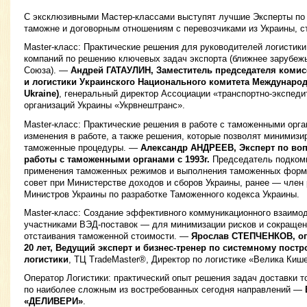
С эксклюзивными Мастер-классами выступят лучшие Эксперты по
таможне и договорным отношениям с перевозчиками из Украины, с
Master-класс: Практические решения для руководителей логистики
компаний по решению ключевых задач экспорта (ближнее зарубеж
Союза). —
Андрей ГАТАУЛИН, Заместитель председателя комис
и логистики Украинского Национального комитета Международ
Ukraine)
, генеральный директор Ассоциации «транспортно-экспеди
организаций Украины «Укрвнештранс».
Master-класс: Практические решения в работе с таможенными орга
изменения в работе, а также решения, которые позволят минимизир
таможенные процедуры. —
Александр АНДРЕЕВ, Эксперт по воп
работы с таможенными органами с 1993г.
Председатель подкоми
применения таможенных режимов и выполнения таможенных форм
совет при Министерстве доходов и сборов Украины, ранее — член 
Министров Украины по разработке Таможенного кодекса Украины.
Master-класс: Создание эффективного коммуникационного взаимо
участниками ВЭД-поставок — для минимизации рисков и сокращен
отстаивания таможенной стоимости. —
Ярослав СТЕПЧЕНКОВ, оп
20 лет, Ведущий эксперт и бизнес-тренер по системному пост
логистики
, ТЦ TradeMaster®, Директор по логистике «Велика Кише
Оператор Логистики: практический опыт решения задач доставки т
по наиболее сложным из востребованных сегодня направлений —
«ДЕЛИВЕРИ»
.