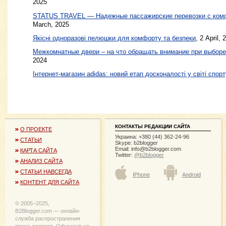
2025
STATUS TRAVEL — Надежные пассажирские перевозки с ком
March, 2025
Якісні одноразові пелюшки для комфорту та безпеки
, 2 April, 
Межкомнатные двери – на что обращать внимание при выборе
2024
Інтернет-магазин adidas: новий етап досконалості у світі спорт
КОНТАКТЫ РЕДАКЦИИ САЙТА
О ПРОЕКТЕ
Украина: +380 (44) 362-24-96
СТАТЬИ
Skype: b2blogger
Email:
info@b2blogger.com
КАРТА САЙТА
Twitter:
@b2blogger
АНАЛИЗ САЙТА
СТАТЬИ НАВСЕГДА
IPhone
Android
КОНТЕНТ ДЛЯ САЙТА
© 2005−2025,
B2Blogger.com — онлайн-
служба распространения
пресс-релизов. Официально