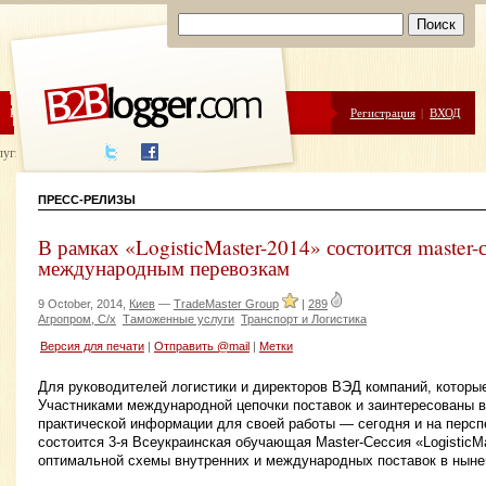
ЦЕНЫ
ПОМОЩЬ
Регистрация
|
ВХОД
луги написания
ПРЕСС-РЕЛИЗЫ
В рамках «LogisticMaster-2014» состоится master-
международным перевозкам
9 October, 2014,
Киев
—
TradeMaster Group
|
289
Агропром, С/х
Таможенные услуги
Транспорт и Логистика
Версия для печати
|
Отправить @mail
|
Метки
Для руководителей логистики и директоров ВЭД компаний, которы
Участниками международной цепочки поставок и заинтересованы 
практической информации для своей работы — сегодня и на перспе
состоится 3-я Всеукраинская обучающая Master-Cессия «LogisticMa
оптимальной схемы внутренних и международных поставок в ныне