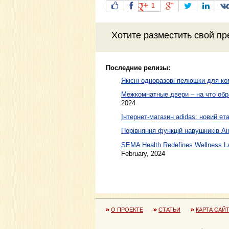
1
Хотите разместить свой пр
Последние релизы:
Якісні одноразові пелюшки для ко
Межкомнатные двери – на что обр
2024
Інтернет-магазин adidas: новий ета
Порівняння функцій навушників Air
SEMA Health Redefines Wellness La
February, 2024
О ПРОЕКТЕ
СТАТЬИ
КАРТА САЙ