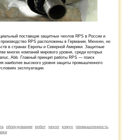
иальный поставщик защитных чехлов RPS в России и
е производство RPS расположены в Германии, Мюнхен, но
ьств в странах Европы и Северной Америки. Защитные
ве многих компаний мирового уровня, среди которых
Fanuc, Abb. Главный принцип работы RPS — поиск
ия наиболее высокого уровня защиты промышленного
словиях эксплуатации.
та
оборудование
робот
чехол
кожух
промышленность
арка