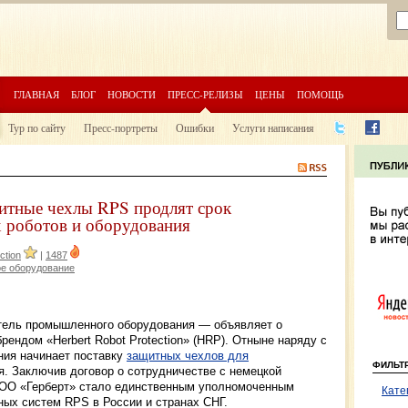
ГЛАВНАЯ
БЛОГ
НОВОСТИ
ПРЕСС-РЕЛИЗЫ
ЦЕНЫ
ПОМОЩЬ
Тур по сайту
Пресс-портреты
Ошибки
Услуги написания
ащитные чехлы RPS продлят срок
 роботов и оборудования
ction
|
1487
е оборудование
ель промышленного оборудования — объявляет о
ендом «Herbert Robot Protection» (HRP). Отныне наряду с
ния начинает поставку
защитных чехлов для
ФИЛЬТ
. Заключив договор о сотрудничестве с немецкой
 ООО «Герберт» стало единственным уполномоченным
Кате
ных систем RPS в России и странах СНГ.