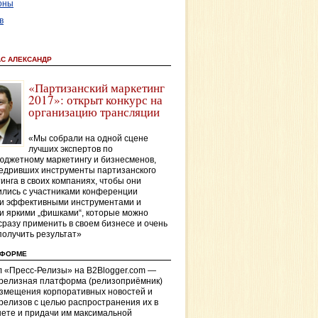
оны
в
АС АЛЕКСАНДР
«Партизанский маркетинг
2017»: открыт конкурс на
организацию трансляции
«Мы собрали на одной сцене
лучших экспертов по
джетному маркетингу и бизнесменов,
едривших инструменты партизанского
инга в своих компаниях, чтобы они
лись с участниками конференции
и эффективными инструментами и
и яркими „фишками“, которые можно
сразу применить в своем бизнесе и очень
получить результат»
ТФОРМЕ
 «Пресс-Релизы» на B2Blogger.com —
-релизная платформа (релизоприёмник)
азмещения корпоративных новостей и
релизов с целью распространения их в
ете и придачи им максимальной