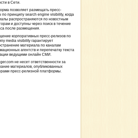
сти в Сети.
орма позволяет размещать пресс-
 по принципу search engine visibility, когда
иалы распространяются по новостным
торам и доступны через поиск в течение
са после размещения.
щение корпоративных пресс-релизов по
пу media visibility гарантирует
остранение материала по каналам
ационных агентств и перепечатку текста
кации ведущими онлайн СМИ.
ger.com не несет ответственности за
жание материалов, опубликованных
ерами пресс-релизной платформы.