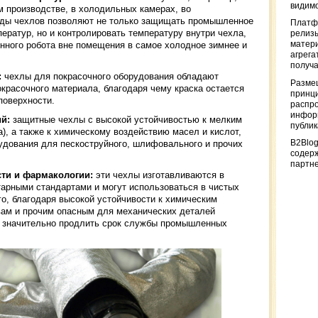
видимо
м производстве, в холодильных камерах, во
иды чехлов позволяют не только защищать промышленное
Платф
ператур, но и контролировать температуру внутри чехла,
релизы
нного робота вне помещения в самое холодное зимнее и
матер
агрега
получа
:
чехлы для покрасочного оборудования обладают
Разме
красочного материала, благодаря чему краска остается
принци
поверхности.
распр
информ
й:
защитные чехлы с высокой устойчивостью к мелким
публи
а), а также к химическому воздействию масел и кислот,
B2Blog
дования для пескоструйного, шлифовального и прочих
содер
партн
ти и фармакологии:
эти чехлы изготавливаются в
арными стандартами и могут использоваться в чистых
о, благодаря высокой устойчивости к химическим
вам и прочим опасным для механических деталей
 значительно продлить срок службы промышленных