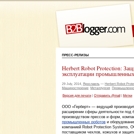
ПРЕСС-РЕЛИЗЫ
Herbert Robot Protection: З
эксплуатации промышленных
29 July, 2014,
Ярославль
—
Herbert Robot Prote
Машиностроение
Металлургия
Промышленно
Версия для печати
|
Отправить @mail
|
Метки
ООО «Герберт» — ведущий производит
расширении сферы деятельности под бр
производством прессов и форм, компа
промышленных роботов
и оборудования
компанией Robot Protection Systems,
поставщиком чехлов, кожухов и защит