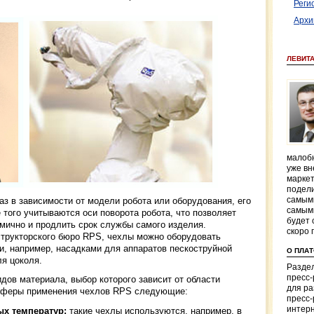
Реги
Архи
ЛЕВИТ
малобю
уже вн
маркет
подели
самым
з в зависимости от модели робота или оборудования, его
самым
 того учитываются оси поворота робота, что позволяет
будет 
мично и продлить срок службы самого изделия.
скоро 
трукторского бюро RPS, чехлы можно оборудовать
, например, насадками для аппаратов пескоструйной
О ПЛА
я цоколя.
Раздел
пресс
дов материала, выбор которого зависит от области
для р
сферы применения чехлов RPS следующие:
пресс-
интерн
х температур:
такие чехлы используются, например, в