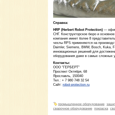
Справка:
HRP (Herbert Robot Protection)
— офиц
СНГ. Конструкторское бюро и основно
компания имеет более 8 представител
чехлы RPS применяются на производст
Daimler, Siemens, BMW, Bosch, Kuka, 
инновационных решений для достижен
оборудования даже в самых сложных у
Контакты:
ООО "ГЕРБЕРТ"
Проспект Октября, 68
Ярославль, 150040
Тел.: + 7 980 748 32 54
Сайт:
robot-protection.ru
промышленное оборудование
защи
сварочное оборудование
покраска
св