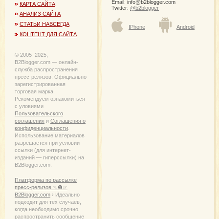
Email:
info@b2blogger.com
КАРТА САЙТА
Twitter:
@b2blogger
АНАЛИЗ САЙТА
СТАТЬИ НАВСЕГДА
IPhone
Android
КОНТЕНТ ДЛЯ САЙТА
© 2005−2025,
B2Blogger.com — онлайн-
служба распространения
пресс-релизов. Официально
зарегистрированная
торговая марка.
Рекомендуем ознакомиться
с уловиями
Пользовательского
соглашения
и
Соглашения о
конфиденциальности
.
Использование материалов
разрешается при условии
ссылки (для интернет-
изданий — гиперссылки) на
B2Blogger.com.
Платформа по рассылке
пресс-релизов ☜❶☞
B2Blogger.com
› Идеально
подходит для тех случаев,
когда необходимо срочно
распространить сообщение