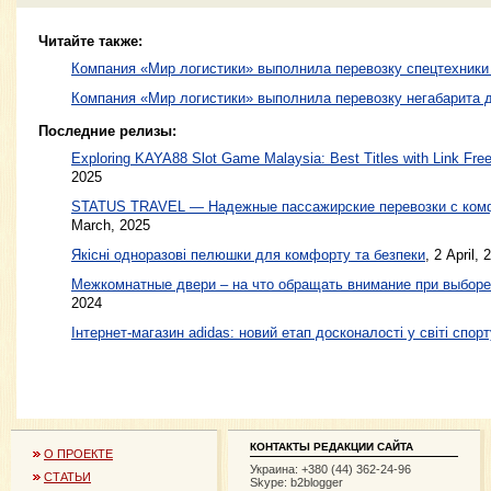
Читайте также:
Компания «Мир логистики» выполнила перевозку спецтехники
Компания «Мир логистики» выполнила перевозку негабарита 
Последние релизы:
Exploring KAYA88 Slot Game Malaysia: Best Titles with Link Free
2025
STATUS TRAVEL — Надежные пассажирские перевозки с ком
March, 2025
Якісні одноразові пелюшки для комфорту та безпеки
, 2 April, 
Межкомнатные двери – на что обращать внимание при выборе
2024
Інтернет-магазин adidas: новий етап досконалості у світі спорт
КОНТАКТЫ РЕДАКЦИИ САЙТА
О ПРОЕКТЕ
Украина: +380 (44) 362-24-96
СТАТЬИ
Skype: b2blogger