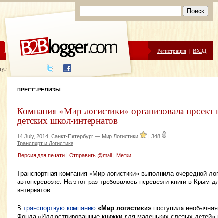
ЦЕНЫ
ПОМОЩЬ
Регистрация
|
ВХОД
луги написания
ПРЕСС-РЕЛИЗЫ
Компания «Мир логистики» организовала проект п
детских школ-интернатов
14 July, 2014,
Санкт-Петербург
—
Мир Логистики
|
348
Транспорт и Логистика
Версия для печати
|
Отправить @mail
|
Метки
Транспортная компания «Мир логистики» выполнила очередной лог
автоперевозке. На этот раз требовалось перевезти книги в Крым 
интернатов.
В
транспортную компанию
«Мир логистики»
поступила необычная 
Фонда «Иллюстрированные книжки для маленьких слепых детей» 