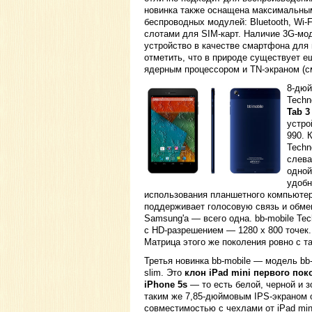
новинка также оснащена максимальны
беспроводных модулей: Bluetooth, Wi-
слотами для SIM-карт. Наличие 3G-мо
устройство в качестве смартфона для
отметить, что в природе существует ещ
ядерным процессором и TN-экраном (см.
8-дю
Techn
Tab 3
устро
990. 
Techn
слева
одной
удобн
использования планшетного компьютер
поддерживает голосовую связь и обмен
Samsung'а — всего одна. bb-mobile Te
с HD-разрешением — 1280 х 800 точек.
Матрица этого же поколения ровно с т
Третья новинка bb-mobile — модель bb-
slim. Это
клон iPad mini первого пок
iPhone 5s
— то есть белой, черной и з
таким же 7,85-дюймовым IPS-экраном о
совместимостью с чехлами от iPad min