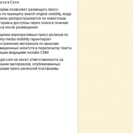
сти в Сети.
орма позволяет размещать пресс-
 по принципу search engine visibility, когда
иалы распространяются по новостным
торам и доступны через поиск в течение
са после размещения.
щение корпоративных пресс-релизов по
пу media visibility гарантирует
остранение материала по каналам
ационных агентств и перепечатку текста
кации ведущими онлайн СМИ.
ger.com не несет ответственности за
жание материалов, опубликованных
ерами пресс-релизной платформы.