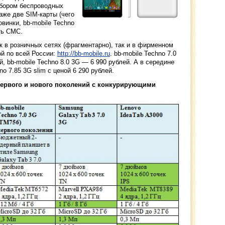
абором беспроводных
даже две SIM-карты (чего
овинки, bb-mobile Techno
ть СМС.
 в розничных сетях (фрагментарно), так и в фирменном
ой по всей России:
http://bb-mobile.ru
. bb-mobile Techno 7.0
й, bb-mobile Techno 8.0 3G — 6 990 рублей. А в середине
o 7.85 3G slim с ценой 6 290 рублей.
 первого и нового поколений с конкурирующими