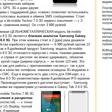
видимо
м адекватным набором
Fi, GPS, 3G и даже двумя
Платф
дема с поддержкой двух «симок» позволяет использовать
релизы
матер
 голосовых вызовов и обмена SMS сообщениями. Стоит
агрега
е и bb-mobile Techno 7.0 3G первого поколения — с 2-
получа
 сравнение внизу). Он стоит 3 990 рублей.
Разме
ймовая ЦЕЛЬНОМЕТАЛЛИЧЕСКАЯ модель bb-mobile
принци
o 8.0 3G является
близким аналогом Samsung Galaxy
распр
 8.0 3G
. При этом новинка стоит в 2 (два) раза дешевле
информ
йства корейского производителя — 6 990 рублей против 13
публи
Как и 8-дюймовый продукт Samsung, модель bb-mobile
B2Blog
o 8.0 3G отличается корпусом с очень тонкими рамками
содер
 и справа от дисплея: ее можно удерживать, обхватив
партн
 рукой сзади (ширина корпуса — не более 123 мм). Это
о как для работы с приложениями «на весу», так и для
а в качестве телефона: новинка оснащена 3G-модемом и
 СМС. Еще в модели есть два слота для SIM-карт, а у
chno 8.0 3G укомплектован ярким 8-дюймовым IPS-экраном
 Производителем данного дисплея выступает... Samsung.
акими же параметрами установлена в Galaxy Tab 3 8.0 3G.
mobile Techno 7.85 3G
оления в расцветках
олотистой, — с точно
т LG Display, полной
i, 4-ядерным