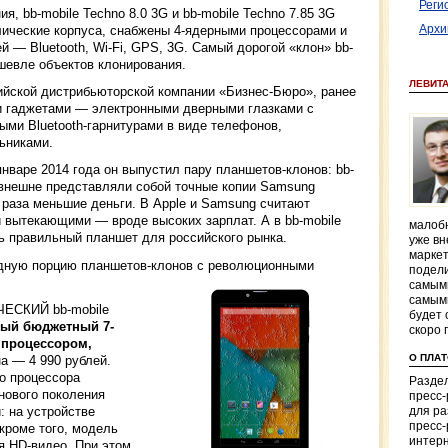
Реги
ия, bb-mobile Techno 8.0 3G и bb-mobile Techno 7.85 3G
лические корпуса, снабжены 4-ядерными процессорами и
Архи
— Bluetooth, Wi-Fi, GPS, 3G. Самый дорогой «клон» bb-
ешевле объектов клонирования.
ЛЕВИТ
ийской дистрибьюторской компании «Бизнес-Бюро», ранее
 гаджетами — электронными дверными глазками с
ми Bluetooth-гарнитурами в виде телефонов,
ьниками.
январе 2014 года он выпустил пару планшетов-клонов: bb-
G внешне представляли собой точные копии Samsung
ри) раза меньшие деньги. В Apple и Samsung считают
 вытекающими — вроде высоких зарплат. А в bb-mobile
малобю
ь правильный планшет для российского рынка.
уже вн
маркет
едную порцию планшетов-клонов с революционными
подели
самым
самым
ЕСКИЙ bb-mobile
будет 
ый бюджетный 7-
скоро 
 процессором,
О ПЛА
на — 4 990 рублей.
го процессора
Раздел
 нового поколения
пресс
 на устройстве
для р
пресс-
 кроме того, модель
интерн
я HD-видео. При этом