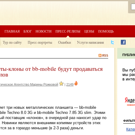
ГЛАВНАЯ
БЛОГ
НОВОСТИ
ПРЕСС-РЕЛИЗЫ
ЦЕНЫ
ПОМОЩЬ
Тур по сайту
Пресс-портреты
Ошибки
Услуги написания
ты-клоны от bb-mobile будут продаваться
алов
ическое Агентство Марины Рожковой
|
2149
яет три новых металлических планшета — bb-mobile
ile Techno 8.0 3G и bb-mobile Techno 7.85 3G slim. Этими
ный поставщик «клонов», в очередной раз наносит удар по
ФИЛЬТ
. Новинки являются внешними копиями устройств этих
я за в гораздо меньшие (в 2-3 раза) деньги.
Кате