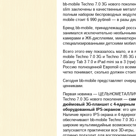
bb-mobile Techno 7.0 3G нового поколен
slim заключены в качественные метал
полным набором беспроводных модулей 
mobile стоит 6 990 рублей — в разы д
Бренд bb-mobile, принадлежащий росс
занимался исключительно необычными
камерами и ЖК-дисплеями, миниатюрны
специализированными детскими мобил
Всего этого ему показалось мало, и в 
mobile Techno 7.0 3G и Techno 7.85 3
Galaxy Tab 3 7.0 и iPad mini за в 3 (т
Россию полноценной Европой со всеми
четко понимают, сколько должен стоит
Сегодня bb-mobile представляет очер
ценниками.
Первая новинка — ЦЕЛЬНОМЕТАЛЛИЧ
Techno 7.0 3G нового поколения —
сам
дюймовый 3G-планшет с 4-ядерным
оборудованный IPS-экраном
: его це
Наличие яркого IPS-экрана и 4-ядерно
обеспечивают bb-mobile Techno 7.0 3G
широкие мультимедийные возможности:
запускаются практически все 3D-игры,
отлично подходит для воспроизведени