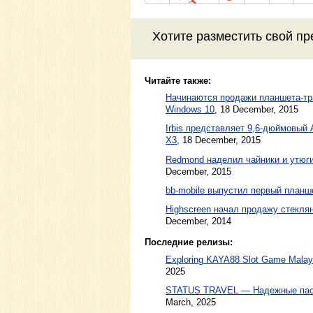
Хотите разместить свой пр
Читайте также:
Начинаются продажи планшета-тра
Windows 10
,
18 December, 2015
Irbis представляет 9,6-дюймовый 
X3
,
18 December, 2015
Redmond наделил чайники и утюги
December, 2015
bb-mobile выпустил первый планше
Highscreen начал продажу стеклян
December, 2014
Последние релизы:
Exploring KAYA88 Slot Game Malaysi
2025
STATUS TRAVEL — Надежные пасс
March, 2025