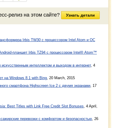
есс-релиз на этом сайте?
Узнать детали
нсформера Irbis TW30 с процессором Intel Atom и ОС
Android-планшет Irbis TZ94 с процессором Intel® Atom™
 искусственным интеллектом и выходом в интернет
,
4
т на Windows 8.1 with Bing
,
20 March, 2015
ного смартфона Highscreen Ice 2 с двумя экранами
,
17
a: Best Titles with Link Free Credit Slot Bonuses
, 4 April,
ажирские перевозки с комфортом и безопасностью
, 26