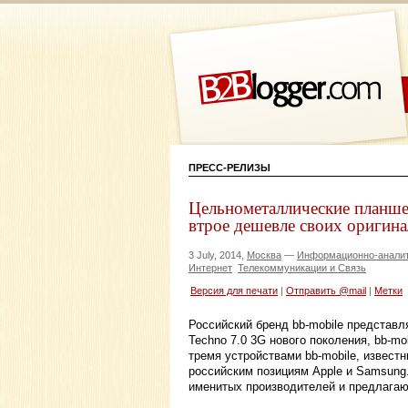
ПРЕСС-РЕЛИЗЫ
Цельнометаллические планше
втрое дешевле своих оригин
3 July, 2014,
Москва
—
Информационно-аналит
Интернет
Телекоммуникации и Связь
Версия для печати
|
Отправить @mail
|
Метки
Российский бренд bb-mobile представл
Techno 7.0 3G нового поколения, bb-mob
тремя устройствами bb-mobile, извест
российским позициям Apple и Samsung
именитых производителей и предлагаютс