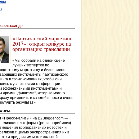
оны
в
АС АЛЕКСАНДР
«Партизанский маркетинг
2017»: открыт конкурс на
организацию трансляции
«Мы собрали на одной сцене
лучших экспертов по
джетному маркетингу и бизнесменов,
едривших инструменты партизанского
инга в своих компаниях, чтобы они
лись с участниками конференции
и эффективными инструментами и
и яркими „фишками“, которые можно
сразу применить в своем бизнесе и очень
получить результат»
ТФОРМЕ
 «Пресс-Релизы» на B2Blogger.com —
-релизная платформа (релизоприёмник)
азмещения корпоративных новостей и
релизов с целью распространения их в
ете и придачи им максимальной