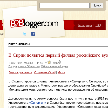
ЦЕНЫ
ПОМОЩЬ
Регистрация
|
ВХОД
луги написания
ПРЕСС-РЕЛИЗЫ
В Сирии появится первый филиал российского ву
1 July, 2014,
Москва
—
PRCITY
|
946
Государство и Общество
Образование и Наука
Версия для печати
|
Отправить @mail
|
Метки
В Сирии откроется филиал Университета «Синергия». Сегодня, во 
делегации во главе с Министром высшего образования Сирийской
Мохаммадом Али, состоялось подписание соглашения об открыти
Договоренность по этому вопросу была достигнута в марте 2014 го
Университета
«Синергия»
в Сирии был вручен сертификат, подтв
государственную аккредитацию. Университет «Синергия» стал пе