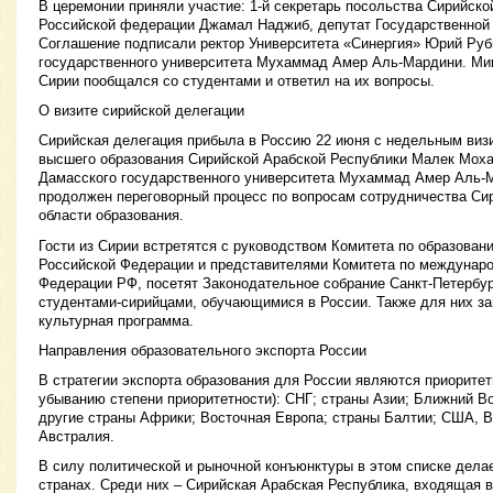
В церемонии приняли участие: 1-й секретарь посольства Сирийско
Российской федерации Джамал Наджиб, депутат Государственной
Соглашение подписали ректор Университета «Синергия» Юрий Руб
государственного университета Мухаммад Амер Аль-Мардини. Ми
Сирии пообщался со студентами и ответил на их вопросы.
О визите сирийской делегации
Сирийская делегация прибыла в Россию 22 июня с недельным визи
высшего образования Сирийской Арабской Республики Малек Мох
Дамасского государственного университета Мухаммад Амер Аль-М
продолжен переговорный процесс по вопросам сотрудничества Си
области образования.
Гости из Сирии встретятся с руководством Комитета по образова
Российской Федерации и представителями Комитета по междунар
Федерации РФ, посетят Законодательное собрание Санкт-Петербу
студентами-сирийцами, обучающимися в России. Также для них з
культурная программа.
Направления образовательного экспорта России
В стратегии экспорта образования для России являются приорите
убыванию степени приоритетности): СНГ; страны Азии; Ближний В
другие страны Африки; Восточная Европа; страны Балтии; США, В
Австралия.
В силу политической и рыночной конъюнктуры в этом списке дела
странах. Среди них – Сирийская Арабская Республика, входящая в