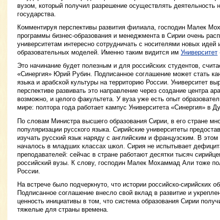
вузом, который получил разрешение осуществлять деятельность н
государства.
Комментируя перспективы развития филиала, господин Малек Мох
программы бизнес-образования и менеджмента в Сирии очень расп
университетам интересно сотрудничать с носителями новых идей 
образовательных моделей. Именно таким видится им
Университет
Это начинание будет полезным и для российских студентов, счита
«Синергия» Юрий Рубин. Подписанное соглашение может стать ка
языка и арабской культуры на территорию России. Университет выр
перспективе развивать это направление через создание центра ара
возможно, и целого факультета. У вуза уже есть опыт образовате
мире: полтора года работает кампус Университета «Синергия» в Ду
По словам Министра высшего образования Сирии, в его стране мн
популяризации русского языка. Сирийские университеты предост
изучать русский язык наряду с английским и французским. В этом
началось в младших классах школ. Сирия не испытывает дефицит
преподавателей: сейчас в стране работают десятки тысяч сирийце
российский вузы. К слову, господин Малек Мохаммад Али тоже п
России.
На встрече было подчеркнуто, что истории российско-сирийских об
Подписанное соглашение внесло свой вклад в развитие и укрепле
ценность инициативы в том, что система образования Сирии получ
тяжелые для страны времена.