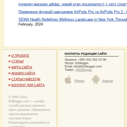
Інтернет-магазин adidas: новий етап досконалості у світі спорт
Порівняння функцій навушників AirPods Pro та AirPods Pro 2 - 
SEMA Health Redefines Wellness Landscape in New York Through
February, 2024
КОНТАКТЫ РЕДАКЦИИ САЙТА
О ПРОЕКТЕ
Украина: +380 (44) 362-24-96
СТАТЬИ
Skype: b2blogger
Email:
info@b2blogger.com
КАРТА САЙТА
Twitter:
@b2blogger
АНАЛИЗ САЙТА
СТАТЬИ НАВСЕГДА
IPhone
Android
КОНТЕНТ ДЛЯ САЙТА
© 2005−2024,
B2Blogger.com — онлайн-
служба распространения
пресс-релизов. Официально
зарегистрированная
торговая марка.
Рекомендуем ознакомиться
с уловиями