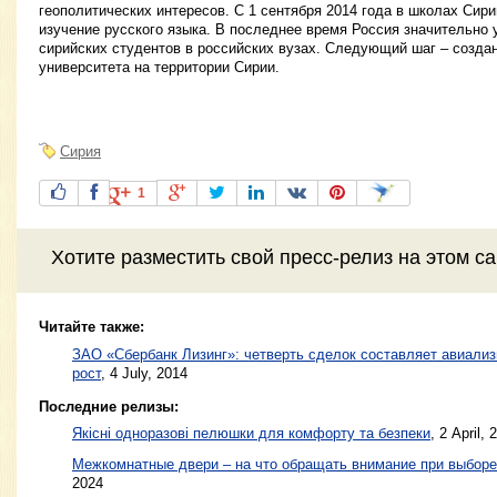
геополитических интересов. С 1 сентября 2014 года в школах Сир
изучение русского языка. В последнее время Россия значительно 
сирийских студентов в российских вузах. Следующий шаг – созда
университета на территории Сирии.
Сирия
1
Хотите разместить свой пресс-релиз на этом с
Читайте также:
ЗАО «Сбербанк Лизинг»: четверть сделок составляет авиали
рост
,
4 July, 2014
Последние релизы:
Якісні одноразові пелюшки для комфорту та безпеки
, 2 April, 
Межкомнатные двери – на что обращать внимание при выборе
2024