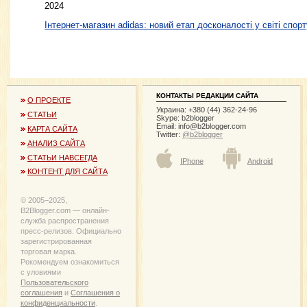
2024
Інтернет-магазин adidas: новий етап досконалості у світі спорт
КОНТАКТЫ РЕДАКЦИИ САЙТА
О ПРОЕКТЕ
Украина: +380 (44) 362-24-96
СТАТЬИ
Skype: b2blogger
Email:
info@b2blogger.com
КАРТА САЙТА
Twitter:
@b2blogger
АНАЛИЗ САЙТА
СТАТЬИ НАВСЕГДА
IPhone
Android
КОНТЕНТ ДЛЯ САЙТА
© 2005−2025,
B2Blogger.com — онлайн-
служба распространения
пресс-релизов. Официально
зарегистрированная
торговая марка.
Рекомендуем ознакомиться
с уловиями
Пользовательского
соглашения
и
Соглашения о
конфиденциальности
.