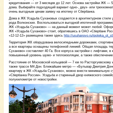
кредитования — от 3 месяцев до 12 лет. Основа застройки ЖК —
дома. Выбирайте подходящий вариант одно-, двух- или трехкомнат
очень выгодным ценам заявку на ипотеку от Сбербанка.
Дома в ЖК Усадьба Сухановых создаются в архитектурном стиле 
рода Волконских. Воспользоваться выгодной ипотечной программо
ЖК «Усадьба Суханово» — на данный момент может любой. Оформи
ЖК «Усадьба Суханово» стоит, обратившись в ОАО «Сбербанк Рос
«12-12-12» размещена также здесь
http://usuhanovo.ru/ipoteka_ot_s
Территория ЖК оборудована велосипедными дорожками, спортивн
а все квартиры оснащены телефонной линией. Общая площадь те
Суханово» составляет 40 Га. Все корпуса застройки с лифтами, в
повышенный уровень шумо- и теплоизоляции, а также обеспечение
Расстояние от Московской кольцевой — 7 км по Расторгуевскому 
также трассе М4 Дон. Ближайшее метро — «Бульвар Дмитрия Донс
квартиру в ЖК «Усадьба Суханово», можно внести минимальную с
«Сбербанка России». Усадьба и старинный двор княжеского семей
полукилометре от новостройки.