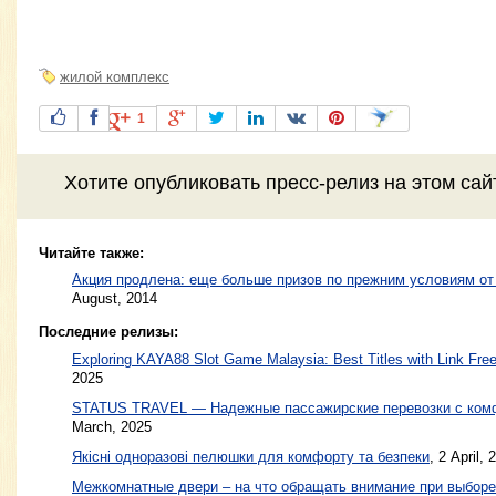
жилой комплекс
1
Хотите
опубликовать пресс-релиз
на этом са
Читайте также:
Акция продлена: еще больше призов по прежним условиям о
August, 2014
Последние релизы:
Exploring KAYA88 Slot Game Malaysia: Best Titles with Link Free
2025
STATUS TRAVEL — Надежные пассажирские перевозки с ком
March, 2025
Якісні одноразові пелюшки для комфорту та безпеки
, 2 April, 
Межкомнатные двери – на что обращать внимание при выборе