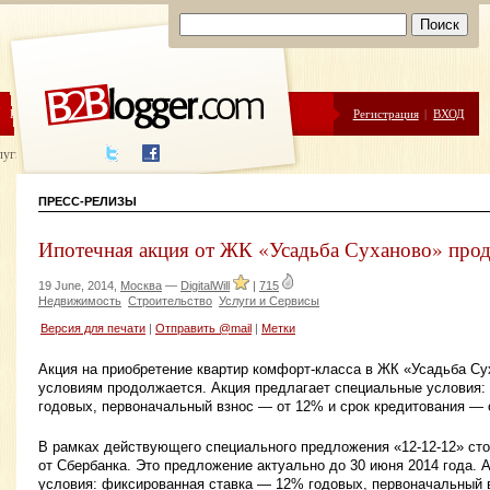
ЦЕНЫ
ПОМОЩЬ
Регистрация
|
ВХОД
луги написания
ПРЕСС-РЕЛИЗЫ
Ипотечная акция от ЖК «Усадьба Суханово» прод
19 June, 2014,
Москва
—
DigitalWill
|
715
Недвижимость
Строительство
Услуги и Сервисы
Версия для печати
|
Отправить @mail
|
Метки
Акция на приобретение квартир комфорт-класса в ЖК «Усадьба С
условиям продолжается. Акция предлагает специальные условия:
годовых, первоначальный взнос — от 12% и срок кредитования — о
В рамках действующего специального предложения «12-12-12» сто
от Сбербанка. Это предложение актуально до 30 июня 2014 года. 
условия: фиксированная ставка — 12% годовых, первоначальный 